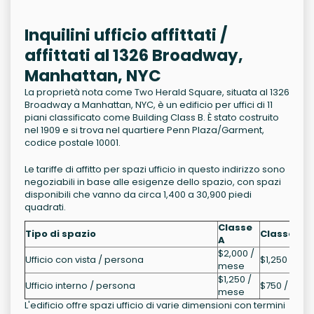
Inquilini ufficio affittati /
affittati al 1326 Broadway,
Manhattan, NYC
La proprietà nota come Two Herald Square, situata al 1326
Broadway a Manhattan, NYC, è un edificio per uffici di 11
piani classificato come Building Class B. È stato costruito
nel 1909 e si trova nel quartiere Penn Plaza/Garment,
codice postale 10001.
Le tariffe di affitto per spazi ufficio in questo indirizzo sono
negoziabili in base alle esigenze dello spazio, con spazi
disponibili che vanno da circa 1,400 a 30,900 piedi
quadrati.
Classe
Tipo di spazio
Classe B
A
$2,000 /
Ufficio con vista / persona
$1,250 / me
mese
$1,250 /
Ufficio interno / persona
$750 / mes
mese
L'edificio offre spazi ufficio di varie dimensioni con termini