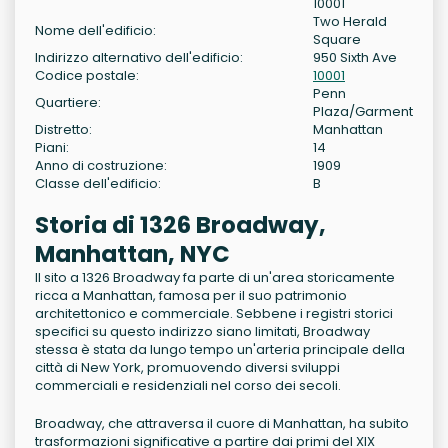
10001
Two Herald
Nome dell'edificio:
Square
Indirizzo alternativo dell'edificio:
950 Sixth Ave
Codice postale:
10001
Penn
Quartiere:
Plaza/Garment
Distretto:
Manhattan
Piani:
14
Anno di costruzione:
1909
Classe dell'edificio:
B
Storia di 1326 Broadway,
Manhattan, NYC
Il sito a 1326 Broadway fa parte di un'area storicamente
ricca a Manhattan, famosa per il suo patrimonio
architettonico e commerciale. Sebbene i registri storici
specifici su questo indirizzo siano limitati, Broadway
stessa è stata da lungo tempo un'arteria principale della
città di New York, promuovendo diversi sviluppi
commerciali e residenziali nel corso dei secoli.
Broadway, che attraversa il cuore di Manhattan, ha subito
trasformazioni significative a partire dai primi del XIX