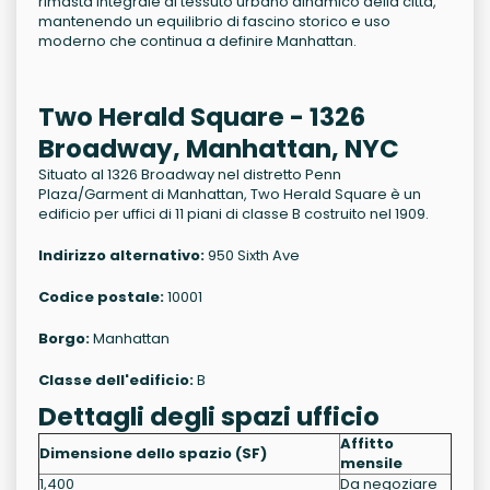
rimasta integrale al tessuto urbano dinamico della città,
mantenendo un equilibrio di fascino storico e uso
moderno che continua a definire Manhattan.
Two Herald Square - 1326
Broadway, Manhattan, NYC
Situato al 1326 Broadway nel distretto Penn
Plaza/Garment di Manhattan, Two Herald Square è un
edificio per uffici di 11 piani di classe B costruito nel 1909.
Indirizzo alternativo:
950 Sixth Ave
Codice postale:
10001
Borgo:
Manhattan
Classe dell'edificio:
B
Dettagli degli spazi ufficio
Affitto
Dimensione dello spazio (SF)
mensile
1,400
Da negoziare