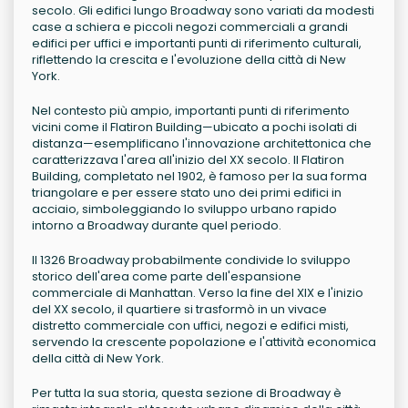
secolo. Gli edifici lungo Broadway sono variati da modesti
case a schiera e piccoli negozi commerciali a grandi
edifici per uffici e importanti punti di riferimento culturali,
riflettendo la crescita e l'evoluzione della città di New
York.
Nel contesto più ampio, importanti punti di riferimento
vicini come il Flatiron Building—ubicato a pochi isolati di
distanza—esemplificano l'innovazione architettonica che
caratterizzava l'area all'inizio del XX secolo. Il Flatiron
Building, completato nel 1902, è famoso per la sua forma
triangolare e per essere stato uno dei primi edifici in
acciaio, simboleggiando lo sviluppo urbano rapido
intorno a Broadway durante quel periodo.
Il 1326 Broadway probabilmente condivide lo sviluppo
storico dell'area come parte dell'espansione
commerciale di Manhattan. Verso la fine del XIX e l'inizio
del XX secolo, il quartiere si trasformò in un vivace
distretto commerciale con uffici, negozi e edifici misti,
servendo la crescente popolazione e l'attività economica
della città di New York.
Per tutta la sua storia, questa sezione di Broadway è