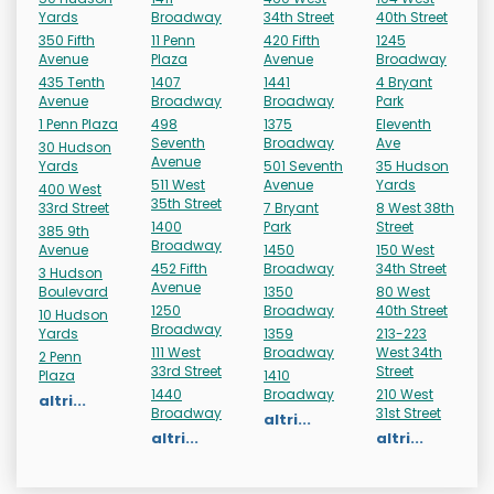
Yards
Broadway
34th Street
40th Street
350 Fifth
11 Penn
420 Fifth
1245
Avenue
Plaza
Avenue
Broadway
435 Tenth
1407
1441
4 Bryant
Avenue
Broadway
Broadway
Park
1 Penn Plaza
498
1375
Eleventh
Seventh
Broadway
Ave
30 Hudson
Avenue
Yards
501 Seventh
35 Hudson
511 West
Avenue
Yards
400 West
35th Street
33rd Street
7 Bryant
8 West 38th
1400
Park
Street
385 9th
Broadway
Avenue
1450
150 West
452 Fifth
Broadway
34th Street
3 Hudson
Avenue
Boulevard
1350
80 West
1250
Broadway
40th Street
10 Hudson
Broadway
Yards
1359
213-223
111 West
Broadway
West 34th
2 Penn
33rd Street
Street
Plaza
1410
1440
Broadway
210 West
altri...
Broadway
31st Street
altri...
altri...
altri...