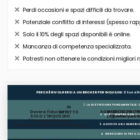
Perdi occasioni e spazi difficili da trovare.
Potenziale conflitto di interessi (spesso rap
Solo il 10% degli spazi disponibili è online.
Mancanza di competenza specializzata.
Potresti non ottenere le condizioni migliori 
PERCHÉ RIVOLGERSI A UN BROKER PER INQUILINI:
Il tuo a
1. LA DISTINZIONE FONDAMENTALE:
IN
Dovere fiduciario:
AGENTE DEL PROP
AGENTE DELL'I
AFFITTO
2. QUASI SEMPRE NON TI
SOLO L'INQUILINO
(Agente incar
(Broker per In
(Canone più basso,
condizioni migliori per l'inquilino)
3. ACCESSO AGLI IMMOBIL
4. NEGOZIARE OLTRE IL 