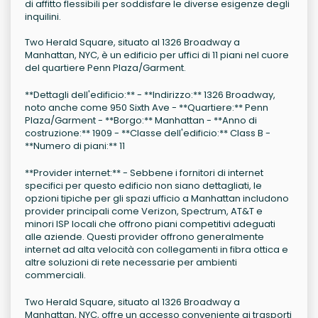
di affitto flessibili per soddisfare le diverse esigenze degli
inquilini.
Two Herald Square, situato al 1326 Broadway a
Manhattan, NYC, è un edificio per uffici di 11 piani nel cuore
del quartiere Penn Plaza/Garment.
**Dettagli dell'edificio:** - **Indirizzo:** 1326 Broadway,
noto anche come 950 Sixth Ave - **Quartiere:** Penn
Plaza/Garment - **Borgo:** Manhattan - **Anno di
costruzione:** 1909 - **Classe dell'edificio:** Class B -
**Numero di piani:** 11
**Provider internet:** - Sebbene i fornitori di internet
specifici per questo edificio non siano dettagliati, le
opzioni tipiche per gli spazi ufficio a Manhattan includono
provider principali come Verizon, Spectrum, AT&T e
minori ISP locali che offrono piani competitivi adeguati
alle aziende. Questi provider offrono generalmente
internet ad alta velocità con collegamenti in fibra ottica e
altre soluzioni di rete necessarie per ambienti
commerciali.
Two Herald Square, situato al 1326 Broadway a
Manhattan, NYC, offre un accesso conveniente ai trasporti