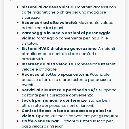
Sistemi di accesso sicuri
: Controllo accessi con
carte magnetiche o chiavi per una maggiore
sicurezza.
Ascensori ad alta velocità
: Movimento veloce
ed efficiente tra i piani.
Parcheggio in loco o opzioni di parcheggio
vicine
: Parcheggio conveniente per inquilini e
visitatori.
Sistemi HVAC di ultima generazione
: Ambienti
climaticamente controllati per comfort e
produttività.
Internet ad alta velocità
: Connessione internet
veloce e affidabile.
Accesso al tetto o spazi esterni
: Potenziale
accesso a terrazze o aree esterne per pause o
eventi.
Servizi di sicurezza e portineria 24/7
: Supporto
costante per sicurezza e convenienza.
Locali per riunioni e conferenze
: Stanze ben
attrezzate per presentazioni e riunioni.
Centro fitness in loco o accesso a palestra
vicina
: Opzioni di fitness convenienti per gli inquilini.
Caffè o snack bar
: Opzioni di ristoro in loco per
pasti veloci o rinfreschi.