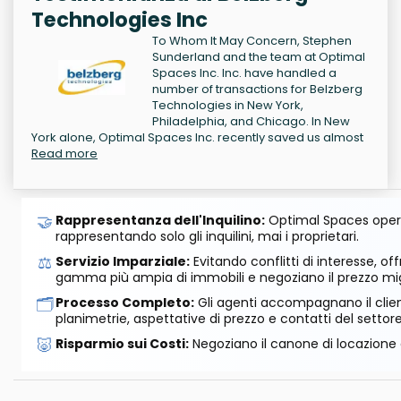
Technologies Inc
To Whom It May Concern, Stephen
Sunderland and the team at Optimal
Spaces Inc. Inc. have handled a
number of transactions for Belzberg
Technologies in New York,
Philadelphia, and Chicago. In New
York alone, Optimal Spaces Inc. recently saved us almost
Read more
🤝
Rappresentanza dell'Inquilino:
Optimal Spaces opera
rappresentando solo gli inquilini, mai i proprietari.
⚖️
Servizio Imparziale:
Evitando conflitti di interesse, o
gamma più ampia di immobili e negoziano il prezzo mig
🗂️
Processo Completo:
Gli agenti accompagnano il cliente
planimetrie, aspettative di prezzo e contatti del settore
🐷
Risparmio sui Costi:
Negoziano il canone di locazione e