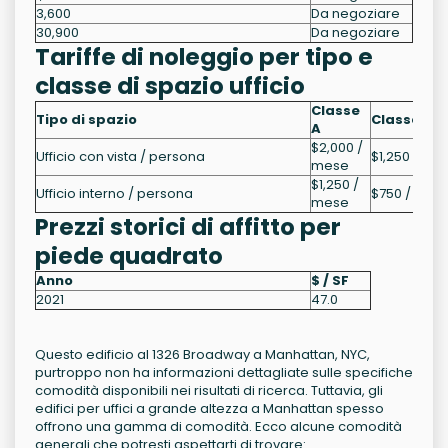
3,600
Da negoziare
30,900
Da negoziare
Tariffe di noleggio per tipo e
classe di spazio ufficio
Classe
Tipo di spazio
Classe B
A
$2,000 /
Ufficio con vista / persona
$1,250 / me
mese
$1,250 /
Ufficio interno / persona
$750 / mes
mese
Prezzi storici di affitto per
piede quadrato
Anno
$ / SF
2021
47.0
Questo edificio al 1326 Broadway a Manhattan, NYC,
purtroppo non ha informazioni dettagliate sulle specifiche
comodità disponibili nei risultati di ricerca. Tuttavia, gli
edifici per uffici a grande altezza a Manhattan spesso
offrono una gamma di comodità. Ecco alcune comodità
generali che potresti aspettarti di trovare: