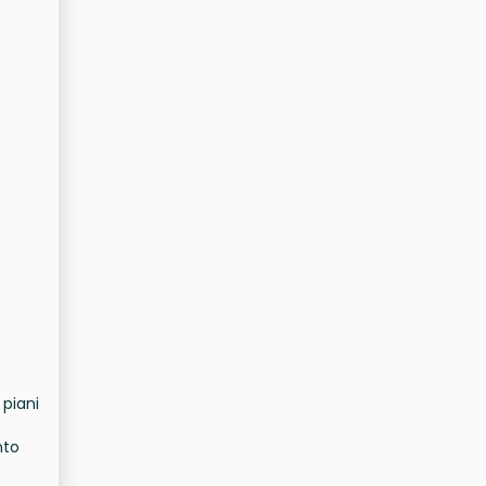
 piani
nto