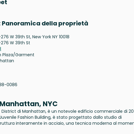
eet
t Panoramica della proprietà
276 W 39th St, New York NY 10018
-276 W 39th St
8
n Plaza/Garment
hattan
88-0086
, Manhattan, NYC
District di Manhattan, è un notevole edificio commerciale di 20
enile Fashion Building, è stato progettato dallo studio di
struttura interamente in acciaio, una tecnica moderna al mome