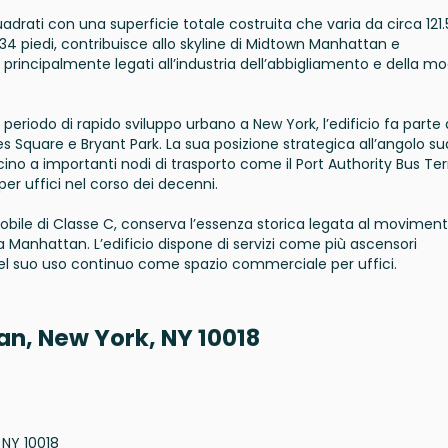
uadrati con una superficie totale costruita che varia da circa 121
234 piedi, contribuisce allo skyline di Midtown Manhattan e
 principalmente legati all’industria dell’abbigliamento e della m
 periodo di rapido sviluppo urbano a New York, l’edificio fa parte 
 Square e Bryant Park. La sua posizione strategica all’angolo s
cino a importanti nodi di trasporto come il Port Authority Bus Te
er uffici nel corso dei decenni.
ile di Classe C, conserva l’essenza storica legata al movimen
 Manhattan. L’edificio dispone di servizi come più ascensori
del suo uso continuo come spazio commerciale per uffici.
an, New York, NY 10018
 NY 10018