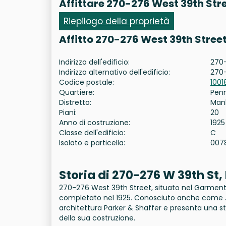
Affittare 270-276 West 39th Str
Riepilogo della proprietà
Affitto 270-276 West 39th Stree
Indirizzo dell'edificio:
270-
Indirizzo alternativo dell'edificio:
270
Codice postale:
1001
Quartiere:
Pen
Distretto:
Man
Piani:
20
Anno di costruzione:
1925
Classe dell'edificio:
C
Isolato e particella:
007
Storia di 270-276 W 39th St
270-276 West 39th Street, situato nel Garment 
completato nel 1925. Conosciuto anche come Juv
architettura Parker & Shaffer e presenta una 
della sua costruzione.