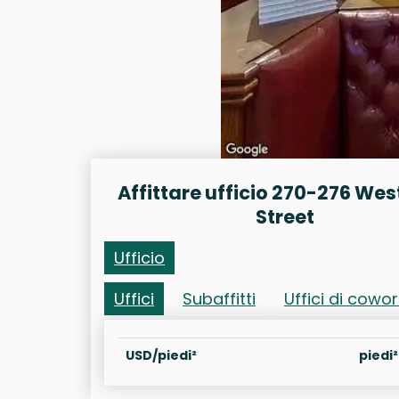
Affittare ufficio 270-276 Wes
Street
Ufficio
Uffici
Subaffitti
Uffici di cowo
USD/piedi²
piedi²