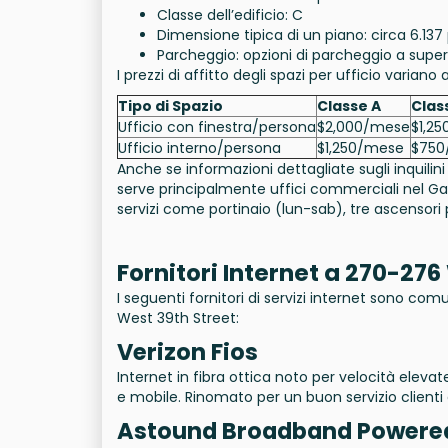
Classe dell’edificio: C
Dimensione tipica di un piano: circa 6.137
Parcheggio: opzioni di parcheggio a superf
I prezzi di affitto degli spazi per ufficio variano 
Tipo di Spazio
Classe A
Clas
Ufficio con finestra/persona
$2,000/mese
$1,2
Ufficio interno/persona
$1,250/mese
$750
Anche se informazioni dettagliate sugli inquilin
serve principalmente uffici commerciali nel Gar
servizi come portinaio (lun-sab), tre ascensori
Fornitori Internet a 270-27
I seguenti fornitori di servizi internet sono c
West 39th Street:
Verizon Fios
Internet in fibra ottica noto per velocità elev
e mobile. Rinomato per un buon servizio clienti
Astound Broadband Powere