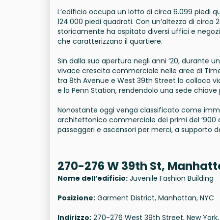
L’edificio occupa un lotto di circa 6.099 piedi q
124.000 piedi quadrati. Con un’altezza di circa 
storicamente ha ospitato diversi uffici e negozi
che caratterizzano il quartiere.
Sin dalla sua apertura negli anni ’20, durante un
vivace crescita commerciale nelle aree di Times
tra 8th Avenue e West 39th Street lo colloca vi
e la Penn Station, rendendolo una sede chiave p
Nonostante oggi venga classificato come immob
architettonico commerciale dei primi del ’900 a
passeggeri e ascensori per merci, a supporto 
270-276 W 39th St, Manhatt
Nome dell’edificio:
Juvenile Fashion Building
Posizione:
Garment District, Manhattan, NYC
Indirizzo:
270-276 West 39th Street, New York,