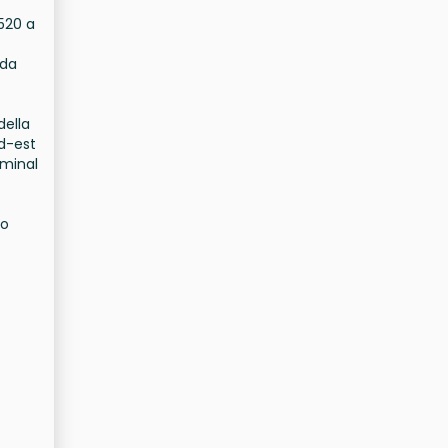
.520 a
oda
della
ud-est
rminal
to