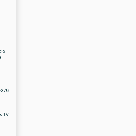
cio
e
0-276
, TV