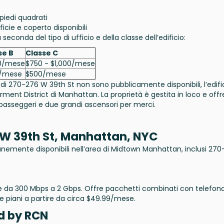
 piedi quadrati
icie e coperto disponibili
a seconda del tipo di ufficio e della classe dell’edificio:
se B
Classe C
50/mese
$750 - $1,000/mese
/mese
$500/mese
i di 270-276 W 39th St non sono pubblicamente disponibili, l’edifi
ment District di Manhattan. La proprietà è gestita in loco e offr
 passeggeri e due grandi ascensori per merci.
6 W 39th St, Manhattan, NYC
omunemente disponibili nell’area di Midtown Manhattan, inclusi 27
ate da 300 Mbps a 2 Gbps. Offre pacchetti combinati con telefono
 e piani a partire da circa $49.99/mese.
d by RCN