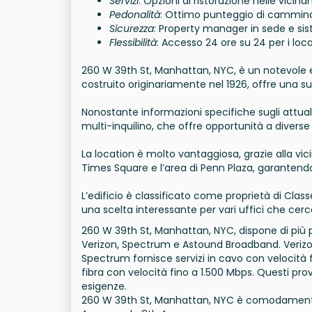
Servizi
: Opzioni di ristorazione nelle vici
Pedonalità
: Ottimo punteggio di camminabi
Sicurezza
: Property manager in sede e sis
Flessibilità
: Accesso 24 ore su 24 per i loca
260 W 39th St, Manhattan, NYC, è un notevole edi
costruito originariamente nel 1926, offre una sup
Nonostante informazioni specifiche sugli attuali 
multi-inquilino, che offre opportunità a diverse a
La location è molto vantaggiosa, grazie alla vic
Times Square e l’area di Penn Plaza, garantendo
L’edificio è classificato come proprietà di Classe
una scelta interessante per vari uffici che cer
260 W 39th St, Manhattan, NYC, dispone di più prov
Verizon, Spectrum e Astound Broadband. Verizon 
Spectrum fornisce servizi in cavo con velocità f
fibra con velocità fino a 1.500 Mbps. Questi pr
esigenze.
260 W 39th St, Manhattan, NYC è comodamente si