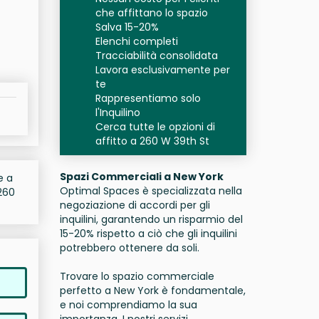
che affittano lo spazio
Salva 15-20%
Elenchi completi
Tracciabilità consolidata
Lavora esclusivamente per
te
Rappresentiamo solo
l'Inquilino
Cerca tutte le opzioni di
affitto a 260 W 39th St
Spazi Commerciali a New York
e a
Optimal Spaces è specializzata nella
260
negoziazione di accordi per gli
inquilini, garantendo un risparmio del
15-20% rispetto a ciò che gli inquilini
potrebbero ottenere da soli.
Trovare lo spazio commerciale
perfetto a New York è fondamentale,
e noi comprendiamo la sua