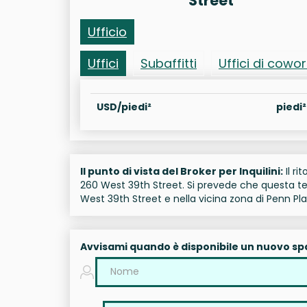
Street
Ufficio
Uffici
Subaffitti
Uffici di cowo
USD/piedi²
piedi²
Il punto di vista del Broker per Inquilini:
Il ri
260 West 39th Street. Si prevede che questa ten
West 39th Street e nella vicina zona di Penn P
Avvisami quando è disponibile un nuovo sp