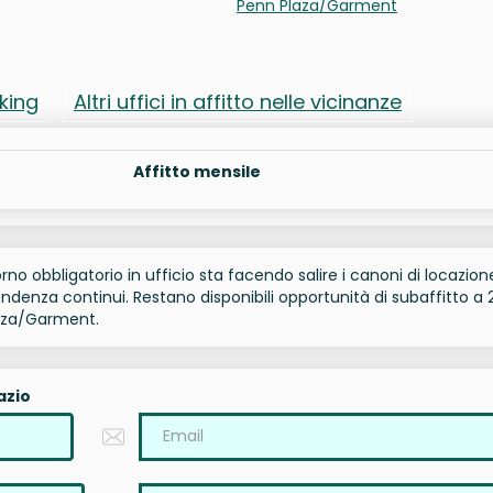
Penn Plaza/Garment
rking
Altri uffici in affitto nelle vicinanze
Affitto mensile
torno obbligatorio in ufficio sta facendo salire i canoni di locazion
denza continui. Restano disponibili opportunità di subaffitto a 
laza/Garment.
azio