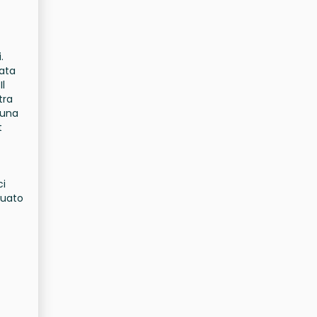
.
iata
Il
tra
 una
t
ci
tuato