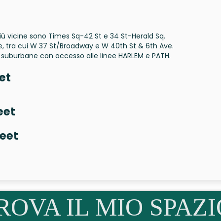
iù vicine sono Times Sq-42 St e 34 St-Herald Sq.
, tra cui W 37 St/Broadway e W 40th St & 6th Ave.
ie suburbane con accesso alle linee HARLEM e PATH.
et
eet
reet
ROVA IL MIO SPAZI