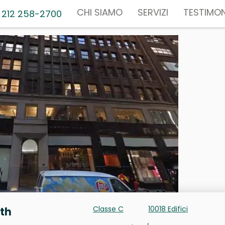
CHI SIAMO
SERVIZI
TESTIMON
 212 258-2700
Classe C
10018 Edifici
9th