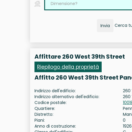
Cerca tut
Invia
Affittare 260 West 39th Street
Riepilogo della proprietà
Affitto 260 West 39th Street Pa
Indirizzo dell'edificio:
260 
Indirizzo alternativo dell'edificio:
260 
Codice postale:
1001
Quartiere:
Pen
Distretto:
Man
Piani:
0
Anno di costruzione:
1926
Classe dell'edificio:
C