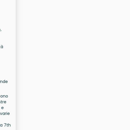
,
tà
rende
udono
ntre
 e
varie
la 7th