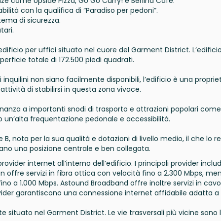
nanze come Upside Pizza, Go Go Curry! e Berlina Cafe.
lità con la qualifica di “Paradiso per pedoni”.
tema di sicurezza.
tari.
ficio per uffici situato nel cuore del Garment District. L’edificio
erficie totale di 172.500 piedi quadrati.
inquilini non siano facilmente disponibili, l’edificio è una proprie
ttività di stabilirsi in questa zona vivace.
inanza a importanti snodi di trasporto e attrazioni popolari come
 un’alta frequentazione pedonale e accessibilità.
 B, nota per la sua qualità e dotazioni di livello medio, il che lo 
cano una posizione centrale e ben collegata.
ider internet all’interno dell’edificio. I principali provider incl
offre servizi in fibra ottica con velocità fino a 2.300 Mbps, me
ino a 1.000 Mbps. Astound Broadband offre inoltre servizi in cavo
ovider garantiscono una connessione internet affidabile adatta a 
tuato nel Garment District. Le vie trasversali più vicine sono 