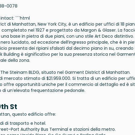
88-0078
 intact: ```html
t di Manhattan, New York City, è un edificio per uffici di 18 piani
u completato nel 1927 e progettato da Margon & Glaser. La facc
 una base in pietra di due piani, con uno stile Art Deco distintivo. 
nero lucidato, ad eccezione dell’ingresso principale, che è in pie
icio presenta dei ripiani sfalsati dal decimo piano in su, creando
k Building è significativo per la sua presenza storica nel Garmen
ale della zona.
 The Steinam BLDG, situato nel Garment District di Manhattan.
i mercato stimato di $21.959.000. Si tratta di un edificio per uffi
io offre opportunità uniche per il commercio al dettaglio ed è si
o di un’elevata frequentazione pedonale.
9th St
tan, questo edificio offre:
di di trasporto e hotel.
reet–Port Authority Bus Terminal e stazioni della metro.