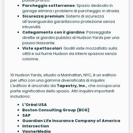
pause pranzo.
Parcheggio sotterraneo
: Spazio dedicato in
garage elimina i problemi di parcheggio in strada.
Sicurezza premium
: Sistemi di sicurezza
all'avanguardia garantiscono protezione senza
intrusività.
Collegamento con il giardino
: Passeggiate
dirette ai giardini pubblici di Hudson Yards per una
pausa rilassante.
Viste spettacolari
: Goditi viste mozzafiato sulla
città e sul fiume Hudson da interni spaziosi senza
colonne.
10 Hudson Yards, situato a Manhattan, NYC, è un edificio
per uffici con una gamma diversificata di inquilini.
L'edificio è ancorato da
Tapestry, Inc.
, che occupa una
parte significativa dello spazio. Altri inquilini importanti
includono:
L'Oréal USA
Boston Consulting Group (BCG)
SAP
Guardian Life Insurance Company of America
Intersection
VaynerMedia