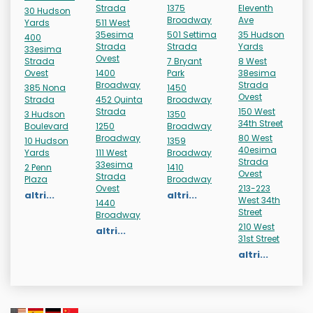
Strada
1375
Eleventh
30 Hudson
Broadway
Ave
Yards
511 West
35esima
501 Settima
35 Hudson
400
Strada
Strada
Yards
33esima
Ovest
Strada
7 Bryant
8 West
Ovest
1400
Park
38esima
Broadway
Strada
385 Nona
1450
Ovest
Strada
452 Quinta
Broadway
Strada
150 West
3 Hudson
1350
34th Street
Boulevard
1250
Broadway
Broadway
80 West
10 Hudson
1359
40esima
Yards
111 West
Broadway
Strada
33esima
2 Penn
1410
Ovest
Strada
Plaza
Broadway
Ovest
213-223
altri...
altri...
West 34th
1440
Street
Broadway
210 West
altri...
31st Street
altri...