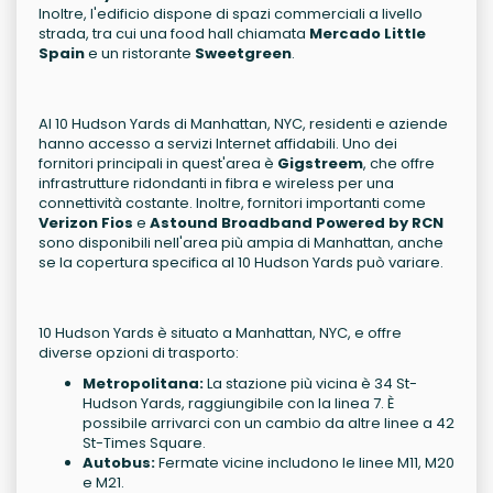
Inoltre, l'edificio dispone di spazi commerciali a livello
strada, tra cui una food hall chiamata
Mercado Little
Spain
e un ristorante
Sweetgreen
.
Al 10 Hudson Yards di Manhattan, NYC, residenti e aziende
hanno accesso a servizi Internet affidabili. Uno dei
fornitori principali in quest'area è
Gigstreem
, che offre
infrastrutture ridondanti in fibra e wireless per una
connettività costante. Inoltre, fornitori importanti come
Verizon Fios
e
Astound Broadband Powered by RCN
sono disponibili nell'area più ampia di Manhattan, anche
se la copertura specifica al 10 Hudson Yards può variare.
10 Hudson Yards è situato a Manhattan, NYC, e offre
diverse opzioni di trasporto:
Metropolitana:
La stazione più vicina è 34 St-
Hudson Yards, raggiungibile con la linea 7. È
possibile arrivarci con un cambio da altre linee a 42
St-Times Square.
Autobus:
Fermate vicine includono le linee M11, M20
e M21.