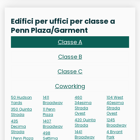
Edifici per uffici per classe a
Penn Plaza/Garment
Classe A
Classe B
Classe C
Coworking
50 Hudson
1411
460
104 West
Yards
Broadway
34esima
40esima
Strada
Strada
350 Quinta
11 Penn
Ovest
Ovest
Strada
Plaza
420 Quinta
1245
435
1407
Strada
Broadway
Decima
Broadway
Strada
1441
4 Bryant
498
Broadway
Park
1 Penn Plaza
Settima