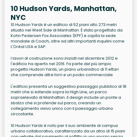
10 Hudson Yards, Manhattan,
NYC
10 Hudson Yards è un edificio di 52 piani alto 273 metri
situato nel West Side di Manhattan. È stato progettato da
Kohn Pedersen Fox Associates (KPF) e ospita la sede
mondiale di Coach, oltre ad altri importanti inquilini come
L'Oréal USA e SAP.
I lavori di costruzione sono iniziati nel dicembre 2012 e
l'edificio ha aperto nel 2016. Fa parte del più ampio
progetto Hudson Yards, un piano urbanistico di 11 ettari
che comprende altre torri e un podio commerciale.
L'edificio presenta un suggestivo passaggio pubblico di 18
metri che si estende sopra la High Line, un parco
sopraelevato di Manhattan. Il design include un ponte a
sbalzo che si protende sul parco, creando un
collegamento visivo unico con il paesaggio urbano
circostante.
10 Hudson Yards è noto per il suo ambiente di campus
urbano collaborativo, caratterizzato da un atrio di 15 piani
con vetrate dal pavimento al soffitto in uno spazio senza