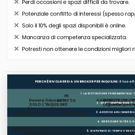
Perdi occasioni e spazi difficili da trovare.
Potenziale conflitto di interessi (spesso rap
Solo il 10% degli spazi disponibili è online.
Mancanza di competenza specializzata.
Potresti non ottenere le condizioni migliori 
PERCHÉ RIVOLGERSI A UN BROKER PER INQUILINI:
Il tuo a
1. LA DISTINZIONE FONDAMENTALE:
IN
Dovere fiduciario:
AGENTE DEL PROP
AGENTE DELL'I
AFFITTO
2. QUASI SEMPRE NON TI
SOLO L'INQUILINO
(Agente incar
(Broker per In
(Canone più basso,
condizioni migliori per l'inquilino)
3. ACCESSO AGLI IMMOBIL
4. NEGOZIARE OLTRE IL 
MESI GRATUITI
CONTRIBUTO LAVORI
Il proprietario
Siti pubblici
BANC
5. RISPARMIO DI TEMPO E GEST
(Fondi per
paga la
(Limitati/non aggiornati)
E RETI