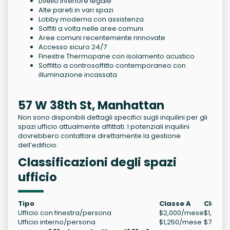
Livello inferiore legale
Alte pareti in vari spazi
Lobby moderna con assistenza
Soffiti a volta nelle aree comuni
Aree comuni recentemente rinnovate
Accesso sicuro 24/7
Finestre Thermopane con isolamento acustico
Soffitto a controsoffitto contemporaneo con
illuminazione incassata
57 W 38th St, Manhattan
Non sono disponibili dettagli specifici sugli inquilini per gli
spazi ufficio attualmente affittati. I potenziali inquilini
dovrebbero contattare direttamente la gestione
dell’edificio.
Classificazioni degli spazi
ufficio
Tipo
Classe A
Classe
Ufficio con finestra/persona
$2,000/mese
$1,250
Ufficio interno/persona
$1,250/mese
$750/m