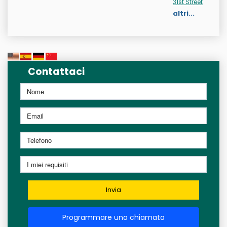
31st Street
altri...
Contattaci
Invia
Programmare una chiamata