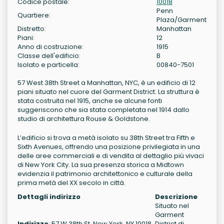
Codice postale:
10018
Penn
Quartiere:
Plaza/Garment
Distretto:
Manhattan
Piani:
12
Anno di costruzione:
1915
Classe dell'edificio:
B
Isolato e particella:
00840-7501
57 West 38th Street a Manhattan, NYC, è un edificio di 12
piani situato nel cuore del Garment District. La struttura è
stata costruita nel 1915, anche se alcune fonti
suggeriscono che sia stata completata nel 1914 dallo
studio di architettura Rouse & Goldstone.
L’edificio si trova a metà isolato su 38th Street tra Fifth e
Sixth Avenues, offrendo una posizione privilegiata in una
delle aree commerciali e di vendita al dettaglio più vivaci
di New York City. La sua presenza storica a Midtown
evidenzia il patrimonio architettonico e culturale della
prima metà del XX secolo in città.
Dettagli indirizzo
Descrizione
Situato nel
Garment
Indirizzo
: 57 W 38th St, New York, NY 10018
District di