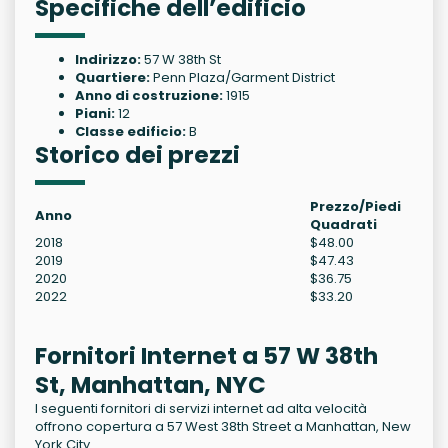
Specifiche dell’edificio
Indirizzo:
57 W 38th St
Quartiere:
Penn Plaza/Garment District
Anno di costruzione:
1915
Piani:
12
Classe edificio:
B
Storico dei prezzi
Prezzo/Piedi
Anno
Quadrati
2018
$48.00
2019
$47.43
2020
$36.75
2022
$33.20
Fornitori Internet a 57 W 38th
St, Manhattan, NYC
I seguenti fornitori di servizi internet ad alta velocità
offrono copertura a 57 West 38th Street a Manhattan, New
York City.