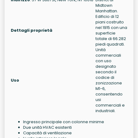
Midtown
Manhattan.
Edificio di 12
piani costruito
nel 1915 con una
Dettagli proprietà
superficie
totale di 66.282
piedi quadrati.
Unità
commerciali
con uso
designato
secondo il
codice di
Uso
zonizzazione
M1-6,
consentendo
usi
commerciali e
industriali.
Ingresso principale con colonne minime
Due unità HVAC esistenti
Capacità di ventilazione