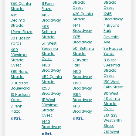
Strada
Strada
350 Quinta
11 Penn
Ovest
Ovest
Strada
Plaza
420 Quinta
1245
435
1407
Strada
Broadway
Decima
Broadway
Strada
1441
4 Bryant
498
Broadway
Park
1 Penn Plaza
Settima
Strada
1375
Eleventh
30 Hudson
Broadway
Ave
Yards
511 West
35esima
501 Settima
35 Hudson
400
Strada
Strada
Yards
33esima
Ovest
Strada
7 Bryant
8 West
Ovest
1400
Park
38esima
Broadway
Strada
385 Nona
1450
Ovest
Strada
452 Quinta
Broadway
Strada
150 West
3 Hudson
1350
34th Street
Boulevard
1250
Broadway
Broadway
80 West
10 Hudson
1359
40esima
Yards
111 West
Broadway
Strada
33esima
2 Penn
1410
Ovest
Strada
Plaza
Broadway
Ovest
213-223
altri...
altri...
West 34th
1440
Street
Broadway
210 West
altri...