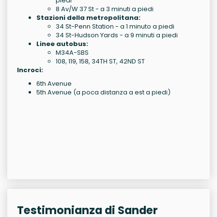
piedi
8 Av/W 37 St - a 3 minuti a piedi
Stazioni della metropolitana:
34 St-Penn Station - a 1 minuto a piedi
34 St-Hudson Yards - a 9 minuti a piedi
Linee autobus:
M34A-SBS
108, 119, 158, 34TH ST, 42ND ST
Incroci:
6th Avenue
5th Avenue (a poca distanza a est a piedi)
Testimonianza di Sander