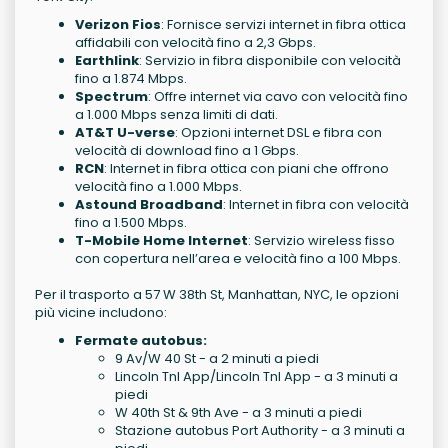
Verizon Fios
: Fornisce servizi internet in fibra ottica
affidabili con velocità fino a 2,3 Gbps.
Earthlink
: Servizio in fibra disponibile con velocità
fino a 1.874 Mbps.
Spectrum
: Offre internet via cavo con velocità fino
a 1.000 Mbps senza limiti di dati.
AT&T U-verse
: Opzioni internet DSL e fibra con
velocità di download fino a 1 Gbps.
RCN
: Internet in fibra ottica con piani che offrono
velocità fino a 1.000 Mbps.
Astound Broadband
: Internet in fibra con velocità
fino a 1.500 Mbps.
T-Mobile Home Internet
: Servizio wireless fisso
con copertura nell’area e velocità fino a 100 Mbps.
Per il trasporto a 57 W 38th St, Manhattan, NYC, le opzioni
più vicine includono:
Fermate autobus:
9 Av/W 40 St - a 2 minuti a piedi
Lincoln Tnl App/Lincoln Tnl App - a 3 minuti a
piedi
W 40th St & 9th Ave - a 3 minuti a piedi
Stazione autobus Port Authority - a 3 minuti a