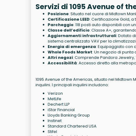
Servizi di 1095 Avenue of t
Posizione
: Situato nel cuore di Midtown Manh
Certificazione LEED
: Certificazione Gold, a
Parcheggio
: 118 posti auto disponibili con u
Classe dell’edificio
: Classe A+, garantendo 
Aggiornamenti infrastrutturali
: Dotato d
sistema centralizzato VAV per la climatizzaz
Energia di emergenza
: Equipaggiato con 
Whole Foods Market
: Un negozio di punta d
Altri negozi
: Comprende Pandora Jewelry, T
Accessibilità
: Accesso diretto alla metropo
1095 Avenue of the Americas, situato nel Midtown M
inquilini. I principali inquilini includono:
Verizon
MetLife
Dechert LLP
iStar Financial
Lloyds Banking Group
Instinet
Standard Chartered USA
Stifel