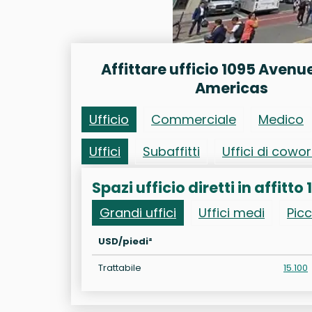
Affittare ufficio 1095 Avenue
Americas
Ufficio
Commerciale
Medico
Uffici
Subaffitti
Uffici di cowo
Spazi ufficio diretti in affit
Grandi uffici
Uffici medi
Picc
USD/piedi²
Trattabile
15.100