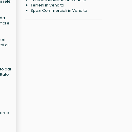
i relè
Terreni in Vendita
Spazi Commerciali in Vendita
 da
ici e
ori
di di
to dal
ttato
force