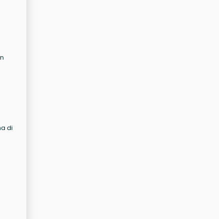
un
a di