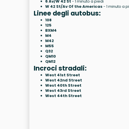
6 Av/W 42 St
- 1 minuto a piedi
W 42 St/Av Of the Americas
- 1 minuto a p
Linee degli autobus:
108
125
BXM4
M4
M42
M55
Q32
QM10
QM12
Incroci stradali:
West 41st Street
West 42nd Street
West 40th Street
West 43rd Street
West 44th Street