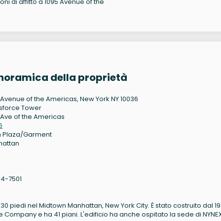
oni di affitto a 1095 Avenue of the
noramica della proprietà
 Avenue of the Americas, New York NY 10036
sforce Tower
 Ave of the Americas
6
 Plaza/Garment
hattan
4-7501
0 piedi nel Midtown Manhattan, New York City. È stato costruito dal 197
Company e ha 41 piani. L'edificio ha anche ospitato la sede di NYNE