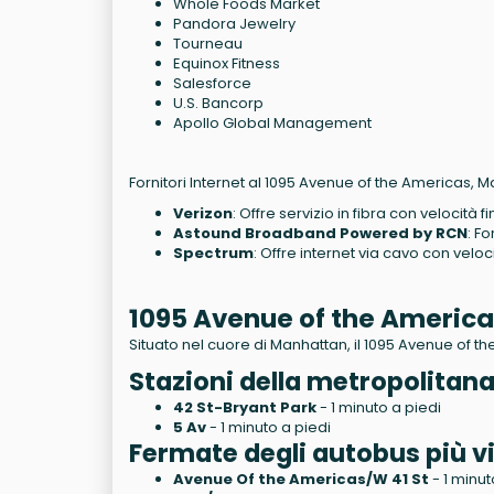
Whole Foods Market
Pandora Jewelry
Tourneau
Equinox Fitness
Salesforce
U.S. Bancorp
Apollo Global Management
Fornitori Internet al 1095 Avenue of the Americas, 
Verizon
: Offre servizio in fibra con velocità f
Astound Broadband Powered by RCN
: Fo
Spectrum
: Offre internet via cavo con veloci
1095 Avenue of the Americ
Situato nel cuore di Manhattan, il 1095 Avenue of th
Stazioni della metropolitana
42 St-Bryant Park
- 1 minuto a piedi
5 Av
- 1 minuto a piedi
Fermate degli autobus più vi
Avenue Of the Americas/W 41 St
- 1 minut