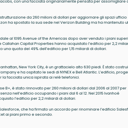
& Jacobs, con una facciata originariamente pensata per assomigliare a
strutturazione da 260 milioni di dollari per aggiornare gli spazi ufficio
zon ha spostato la sua sede nel Verizon Building ma ha mantenuto uff
ndale al 1095 Avenue of the Americas dopo aver venduto i piani superi
Callahan Capital Properties hanno acquistato l’edificio per 2,2 miliar
 una quota del 49% dell’edificio per 1,15 miliardi di dollari.
hattan, New York City, è un grattacielo alto 630 piedi. È stato costrui
pany e ha ospitato le sedi di NYNEX e Bell Atlantic. L’edificio, proge
a facciata unica ispirata ai relè telefonici.
 B+, è stato rinnovato per 260 milioni di dollari dal 2006 al 2007 per
nza nell’edificio occupando i piani dal 6 al 12. Nel 2015 Ivanhoé
ito l’edificio per 2,2 miliardi di dollari.
 e Salesforce, che ha firmato un accordo per rinominare l’edificio Sales
et ai piani primo e secondo.