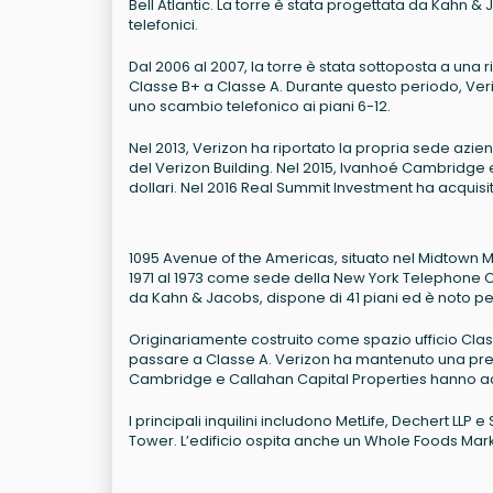
Bell Atlantic. La torre è stata progettata da Kahn 
telefonici.
Dal 2006 al 2007, la torre è stata sottoposta a una ri
Classe B+ a Classe A. Durante questo periodo, Veri
uno scambio telefonico ai piani 6-12.
Nel 2013, Verizon ha riportato la propria sede azie
del Verizon Building. Nel 2015, Ivanhoé Cambridge e 
dollari. Nel 2016 Real Summit Investment ha acquisito
1095 Avenue of the Americas, situato nel Midtown Man
1971 al 1973 come sede della New York Telephone Com
da Kahn & Jacobs, dispone di 41 piani ed è noto per l
Originariamente costruito come spazio ufficio Classe
passare a Classe A. Verizon ha mantenuto una prese
Cambridge e Callahan Capital Properties hanno acquis
I principali inquilini includono MetLife, Dechert LLP
Tower. L’edificio ospita anche un Whole Foods Mark