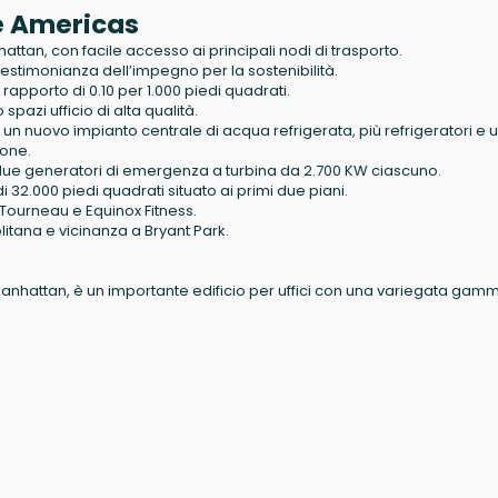
he Americas
attan, con facile accesso ai principali nodi di trasporto.
 testimonianza dell’impegno per la sostenibilità.
n rapporto di 0.10 per 1.000 piedi quadrati.
spazi ufficio di alta qualità.
i un nuovo impianto centrale di acqua refrigerata, più refrigeratori e 
ione.
due generatori di emergenza a turbina da 2.700 KW ciascuno.
i 32.000 piedi quadrati situato ai primi due piani.
ourneau e Equinox Fitness.
litana e vicinanza a Bryant Park.
anhattan, è un importante edificio per uffici con una variegata gamm