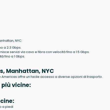
Manhattan, NYC:
ino a 2.3 Gbps.
rnisce servizi via cavo e fibra con velocità fino a 1.5 Gbps.
tà fino a 1 Gbps.
as, Manhattan, NYC
e Americas offre un facile accesso a diverse opzioni di trasporto.
 più vicine:
cine:
o a piedi