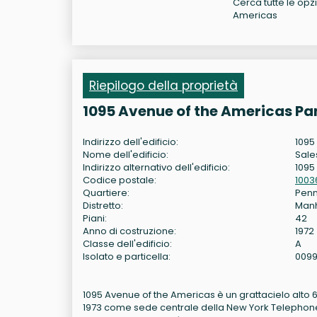
Cerca tutte le opzi
Americas
Riepilogo della proprietà
1095 Avenue of the Americas Pa
Indirizzo dell'edificio:
1095
Nome dell'edificio:
Sale
Indirizzo alternativo dell'edificio:
1095
Codice postale:
1003
Quartiere:
Penn
Distretto:
Man
Piani:
42
Anno di costruzione:
1972
Classe dell'edificio:
A
Isolato e particella:
0099
1095 Avenue of the Americas è un grattacielo alto 63
1973 come sede centrale della New York Telephone 