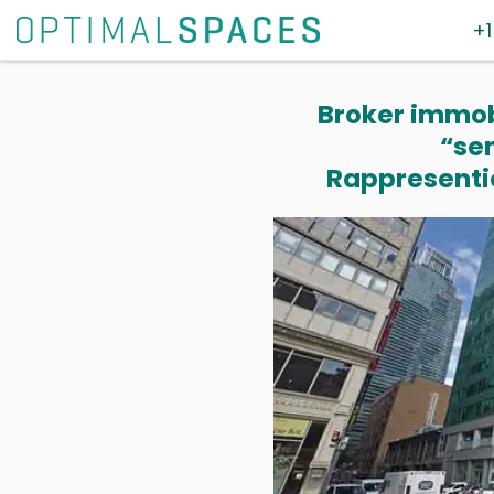
+1
Broker immobi
“se
Rappresentia