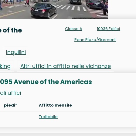
 of the
Classe A
10036 Edifici
Penn Plaza/Garment
Inquilini
rking
Altri uffici in affitto nelle vicinanze
to 1095 Avenue of the Americas
oli uffici
piedi²
Affitto mensile
Trattabile