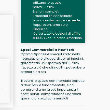
affittano lo spazio
Salva 15-20%
Elenchi completi
Tracciabilità consolidata
Lavora esclusivamente per te
Rappresentiamo solo
l'Inquilino
Cerca tutte le opzioni di affitto
a 1095 Avenue of the Americas
Spazi Commerciali a New York
Optimal Spaces è specializzata nella
negoziazione di accordi per gli inquilini,
garantendo un risparmio del 15-20%
rispetto a ciò che gli inquilini potrebbero
ottenere da soli.
Trovare lo spazio commerciale perfetto
a New York è fondamentale, e noi
comprendiamo la sua importanza. I
nostri servizi comprendono una vasta
gamma di spazi commerciali