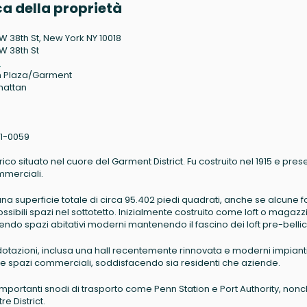
a della proprietà
W 38th St, New York NY 10018
W 38th St
8
 Plaza/Garment
hattan
1-0059
rico situato nel cuore del Garment District. Fu costruito nel 1915 e pres
mmerciali.
una superficie totale di circa 95.402 piedi quadrati, anche se alcune fo
sibili spazi nel sottotetto. Inizialmente costruito come loft o magazz
endo spazi abitativi moderni mantenendo il fascino dei loft pre-bellici
e dotazioni, inclusa una hall recentemente rinnovata e moderni impianti
 due spazi commerciali, soddisfacendo sia residenti che aziende.
importanti snodi di trasporto come Penn Station e Port Authority, non
e District.