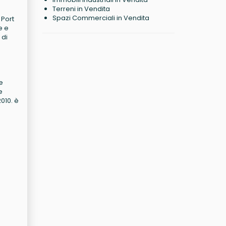
Terreni in Vendita
Spazi Commerciali in Vendita
 Port
e e
 di
e
e
2010. è