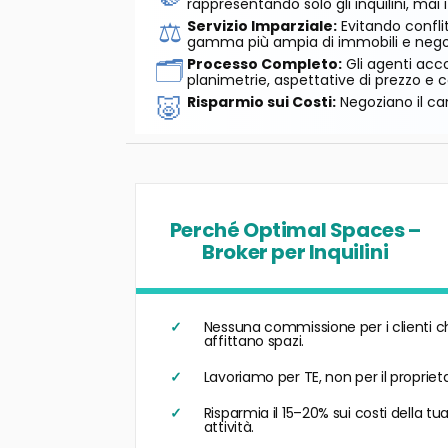
rappresentando solo gli inquilini, mai i
⚖️
Servizio Imparziale:
Evitando conflit
gamma più ampia di immobili e negozi
🗂️
Processo Completo:
Gli agenti acco
planimetrie, aspettative di prezzo e c
🐷
Risparmio sui Costi:
Negoziano il can
Perché Optimal Spaces –
Broker per Inquilini
Nessuna commissione per i clienti c
affittano spazi.
Lavoriamo per TE, non per il proprieta
Risparmia il 15–20% sui costi della tu
attività.