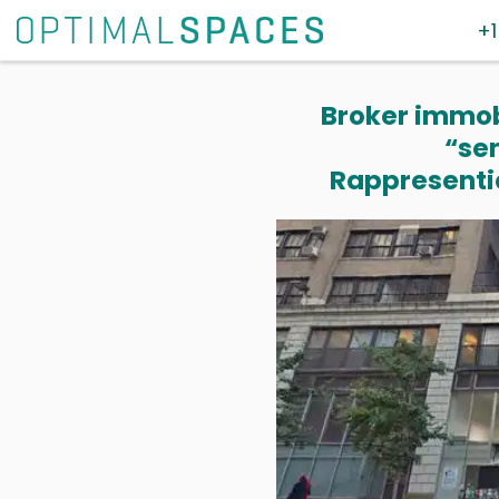
+1
Broker immobi
“se
Rappresentia