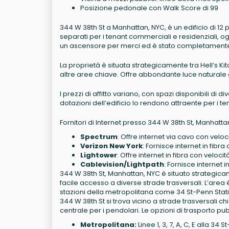
Posizione pedonale con Walk Score di 99
344 W 38th St a Manhattan, NYC, è un edificio di 12 
separati per i tenant commerciali e residenziali, 
un ascensore per merci ed è stato completamente 
La proprietà è situata strategicamente tra Hell’s Kit
altre aree chiave. Offre abbondante luce naturale g
I prezzi di affitto variano, con spazi disponibili di 
dotazioni dell’edificio lo rendono attraente per i
Fornitori di Internet presso 344 W 38th St, Manhatta
Spectrum
: Offre internet via cavo con veloc
Verizon New York
: Fornisce internet in fibr
Lightower
: Offre internet in fibra con veloc
Cablevision/Lightpath
: Fornisce internet 
344 W 38th St, Manhattan, NYC è situato strategicam
facile accesso a diverse strade trasversali. L’area
stazioni della metropolitana come 34 St-Penn Stat
344 W 38th St si trova vicino a strade trasversali
centrale per i pendolari. Le opzioni di trasporto pu
Metropolitana:
Linee 1, 3, 7, A, C, E alla 34 