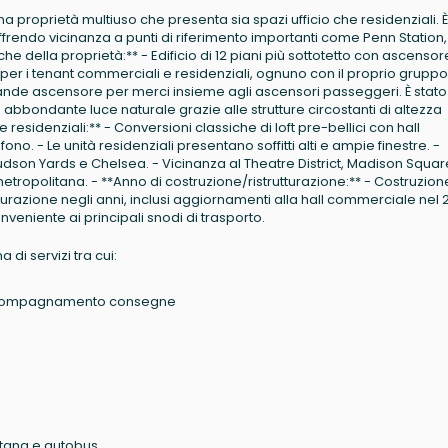
a proprietà multiuso che presenta sia spazi ufficio che residenziali. È
 offrendo vicinanza a punti di riferimento importanti come Penn Station,
he della proprietà:** - Edificio di 12 piani più sottotetto con ascensor
 per i tenant commerciali e residenziali, ognuno con il proprio gruppo
ande ascensore per merci insieme agli ascensori passeggeri. È stato
 abbondante luce naturale grazie alle strutture circostanti di altezza
e residenziali:** - Conversioni classiche di loft pre-bellici con hall
no. - Le unità residenziali presentano soffitti alti e ampie finestre. -
udson Yards e Chelsea. - Vicinanza al Theatre District, Madison Squar
metropolitana. - **Anno di costruzione/ristrutturazione:** - Costruzion
trutturazione negli anni, inclusi aggiornamenti alla hall commerciale nel 
onveniente ai principali snodi di trasporto.
di servizi tra cui:
 accompagnamento consegne
litana e autobus