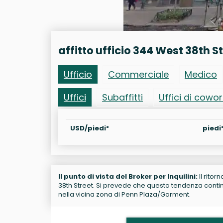
affitto ufficio 344 West 38th S
Ufficio
Commerciale
Medico
Uffici
Subaffitti
Uffici di cowo
USD/piedi²
piedi
Il punto di vista del Broker per Inquilini:
Il ritor
38th Street. Si prevede che questa tendenza continu
nella vicina zona di Penn Plaza/Garment.