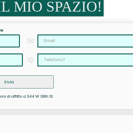
L MIO SPAZIO!
io
Invia
oni di affitto a 344 W 38th St