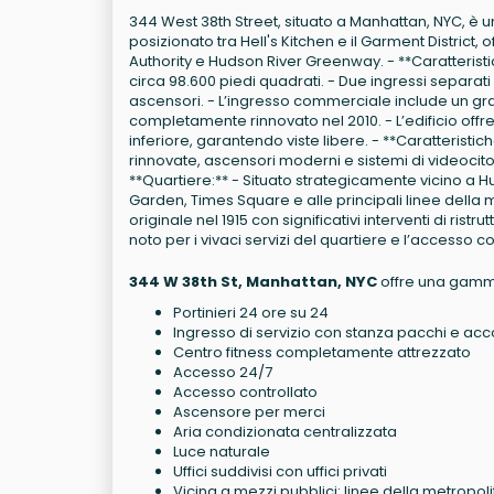
344 West 38th Street, situato a Manhattan, NYC, è un
posizionato tra Hell's Kitchen e il Garment District,
Authority e Hudson River Greenway. - **Caratteristic
circa 98.600 piedi quadrati. - Due ingressi separati
ascensori. - L’ingresso commerciale include un gr
completamente rinnovato nel 2010. - L’edificio offre
inferiore, garantendo viste libere. - **Caratteristich
rinnovate, ascensori moderni e sistemi di videocitofo
**Quartiere:** - Situato strategicamente vicino a H
Garden, Times Square e alle principali linee della 
originale nel 1915 con significativi interventi di ris
noto per i vivaci servizi del quartiere e l’accesso c
344 W 38th St, Manhattan, NYC
offre una gamma 
Portinieri 24 ore su 24
Ingresso di servizio con stanza pacchi e
Centro fitness completamente attrezzato
Accesso 24/7
Accesso controllato
Ascensore per merci
Aria condizionata centralizzata
Luce naturale
Uffici suddivisi con uffici privati
Vicina a mezzi pubblici: linee della metropo