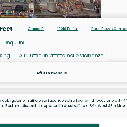
treet
Classe B
10018 Edifici
Penn Plaza/Garme
Inquilini
rking
Altri uffici in affitto nelle vicinanze
²
Affitto mensile
no obbligatorio in ufficio sta facendo salire i canoni di locazione a 34
i. Restano disponibili opportunità di subaffitto a 344 West 38th Stree