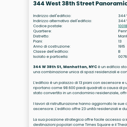
344 West 38th Street Panoramic
Indirizzo dell'edificio:
344 
Indirizzo alternativo dell'edificio:
344 
Codice postale:
1001
Quartiere:
Penn
Distretto:
Man
Piani:
13
Anno di costruzione:
1915
Classe dell'edificio:
B
Isolato e particella:
0076
344 W 38th St, Manhattan, NYC
è un edificio sto
una combinazione unica di spazi residenziali e co
L’edificio è un palazzo di 13 piani con ascensore e 
riportano come 98.600 piedi quadrati a causa di pos
stato convertito in un condominio residenziale, offr
I lavori di ristrutturazione hanno aggiornato le su
ascensore. L’edificio offre 23 unità residenziali e
La sua posizione strategica offre facile accesso a 
destinazioni popolari come Times Square e il Theatr