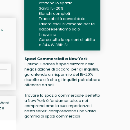
affittano lo spazio
Salva 15-20%
Elenchi completi
Tracciabilità consolidata
Lavora esclusivamente per te
Rappresentiamo solo
nt
l'Inquilino
Cerca tutte le opzioni di affitto
a 344 W 38th St
Spazi Commerciali a New York
Optimal Spaces è specializzata nella
negoziazione di accordi per gli inquilini,
garantendo un risparmio del 15-20%
rispetto a ciò che gli inquilini potrebbero
ottenere da soli.
Trovare lo spazio commerciale perfetto
a New York è fondamentale, e noi
4 West
comprendiamo la sua importanza. I
t e
nostri servizi comprendono una vasta
gamma di spazi commerciali