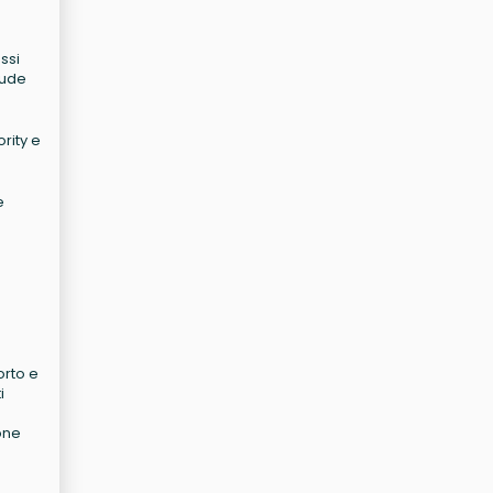
ssi
lude
rity e
e
orto e
i
one