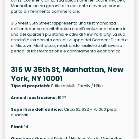
utilizzi commerciali. La sua ubicazione nel cuore vivace di
Manhattan ne ha garantito la costante rilevanza come
punto di riferimento commerciale.
315 West 35th Street rappresenta una testimonianza
dell’endurance architettonica e dell’evoluzione urbana in
uno dei quartieri più storici e attivi di New York City. La sua
eredità è intrecciata con lo sviluppo del Garment District e
di Midtown Manhattan, mostrando resilienza attraverso
periodi di trasformazione e cambiamento economico.
315 W 35th St, Manhattan, New
York, NY 10001
Tipo di proprietà:
Edificio Multi-Family / Uffici
Anno di costruzione:
1927
Superficie dell’edificio:
Circa 62.632 - 75.000 piedi
quadrati
Piani:
14
Quartiere:
Garment District / Hudson Yards, Manhattan