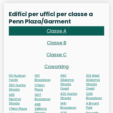
Edifici per uffici per classe a
Penn Plaza/Garment
Classe A
Classe B
Classe C
Coworking
50 Hudson
1411
460
104 West
Yards
Broadway
34esima
40esima
Strada
Strada
350 Quinta
11 Penn
Ovest
Ovest
Strada
Plaza
420 Quinta
1245
435
1407
Strada
Broadway
Decima
Broadway
Strada
1441
4 Bryant
498
Broadway
Park
1 Penn Plaza
Settima
Strada
1375
Eleventh