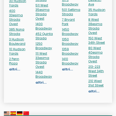
30 Hudson
Broadway
Ave
Yards
511 West
35esima
501 Settima
35 Hudson
400
Strada
Strada
Yards
33esima
Ovest
Strada
7 Bryant
8 West
Ovest
1400
Park
38esima
Broadway
Strada
385 Nona
1450
Ovest
Strada
452 Quinta
Broadway
Strada
150 West
3 Hudson
1350
34th Street
Boulevard
1250
Broadway
Broadway
80 West
10 Hudson
1359
40esima
Yards
111 West
Broadway
Strada
33esima
2 Penn
1410
Ovest
Strada
Plaza
Broadway
Ovest
213-223
altri...
altri...
West 34th
1440
Street
Broadway
210 West
altri...
31st Street
altri...