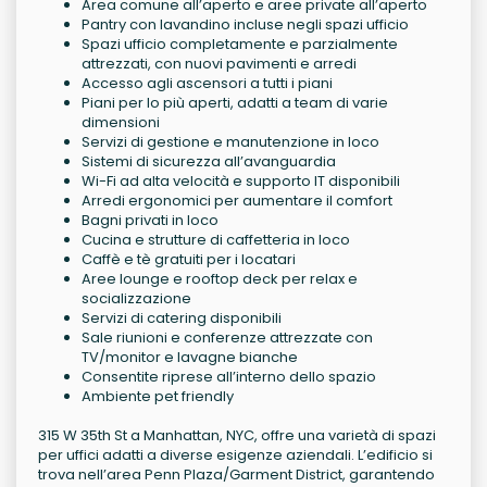
Area comune all’aperto e aree private all’aperto
Pantry con lavandino incluse negli spazi ufficio
Spazi ufficio completamente e parzialmente
attrezzati, con nuovi pavimenti e arredi
Accesso agli ascensori a tutti i piani
Piani per lo più aperti, adatti a team di varie
dimensioni
Servizi di gestione e manutenzione in loco
Sistemi di sicurezza all’avanguardia
Wi-Fi ad alta velocità e supporto IT disponibili
Arredi ergonomici per aumentare il comfort
Bagni privati in loco
Cucina e strutture di caffetteria in loco
Caffè e tè gratuiti per i locatari
Aree lounge e rooftop deck per relax e
socializzazione
Servizi di catering disponibili
Sale riunioni e conferenze attrezzate con
TV/monitor e lavagne bianche
Consentite riprese all’interno dello spazio
Ambiente pet friendly
315 W 35th St a Manhattan, NYC, offre una varietà di spazi
per uffici adatti a diverse esigenze aziendali. L’edificio si
trova nell’area Penn Plaza/Garment District, garantendo