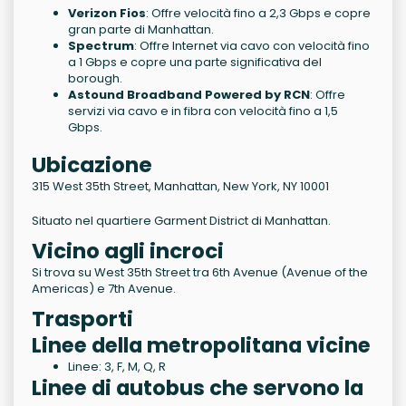
Verizon Fios
: Offre velocità fino a 2,3 Gbps e copre
gran parte di Manhattan.
Spectrum
: Offre Internet via cavo con velocità fino
a 1 Gbps e copre una parte significativa del
borough.
Astound Broadband Powered by RCN
: Offre
servizi via cavo e in fibra con velocità fino a 1,5
Gbps.
Ubicazione
315 West 35th Street, Manhattan, New York, NY 10001
Situato nel quartiere Garment District di Manhattan.
Vicino agli incroci
Si trova su West 35th Street tra 6th Avenue (Avenue of the
Americas) e 7th Avenue.
Trasporti
Linee della metropolitana vicine
Linee: 3, F, M, Q, R
Linee di autobus che servono la