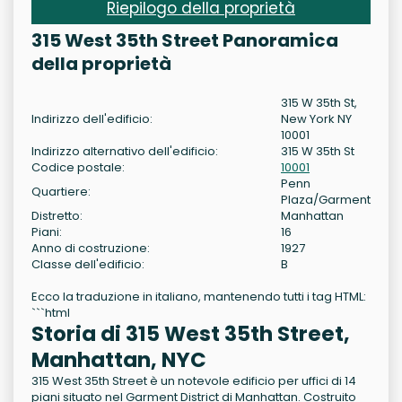
Riepilogo della proprietà
315 West 35th Street Panoramica
della proprietà
315 W 35th St,
Indirizzo dell'edificio:
New York NY
10001
Indirizzo alternativo dell'edificio:
315 W 35th St
Codice postale:
10001
Penn
Quartiere:
Plaza/Garment
Distretto:
Manhattan
Piani:
16
Anno di costruzione:
1927
Classe dell'edificio:
B
Ecco la traduzione in italiano, mantenendo tutti i tag HTML:
```html
Storia di 315 West 35th Street,
Manhattan, NYC
315 West 35th Street è un notevole edificio per uffici di 14
piani situato nel Garment District di Manhattan. Costruito