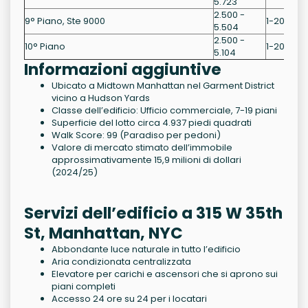
5.723
2.500 -
9° Piano, Ste 9000
1-20 Anni
5.504
2.500 -
10° Piano
1-20 Anni
5.104
Informazioni aggiuntive
Ubicato a Midtown Manhattan nel Garment District
vicino a Hudson Yards
Classe dell’edificio: Ufficio commerciale, 7-19 piani
Superficie del lotto circa 4.937 piedi quadrati
Walk Score: 99 (Paradiso per pedoni)
Valore di mercato stimato dell’immobile
approssimativamente 15,9 milioni di dollari
(2024/25)
Servizi dell’edificio a 315 W 35th
St, Manhattan, NYC
Abbondante luce naturale in tutto l’edificio
Aria condizionata centralizzata
Elevatore per carichi e ascensori che si aprono sui
piani completi
Accesso 24 ore su 24 per i locatari