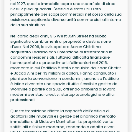
nel 1927, questo immobile copre una superficie di circa
62.632 piedi quadrati. L'edificio è stato utilizzato
principalmente per scopi commerciali nel corso della sua
esistenza, ospitando diverse unità commerciali all'interno
della sua struttura.
Nel corso degli anni, 315 West 35th Street ha subito
significativi cambiamenti di proprietà e destinazione
d'uso. Nel 2006, lo sviluppatore Aaron Chitrik ha
acquistato l'edificio con l'intenzione di trasformarlo in
condomini residenziali. Tuttavia, difficoltà finanziarie
hanno portato a procedimenti fallimentari nel 2015,
momento in cui l'edificio è stato acquisito da Isaac Chetrit
e Jacob Aini per 43 milioni di dollari. Hanno continuato i
piani per la conversione in condomini, anche se l’edificio
è infine diventato uno spazio di uffici flessibile gestito da
Workville a partire dal 2021, offrendo ambienti di lavoro
moderni per studi creativi, startup tecnologiche e uffici
professionali.
Questa transizione riflette la capacità dell’edificio di
adattarsi alle mutevoli esigenze del dinamico mercato
immobiliare di Midtown Manhattan. La proprietà vanta
soffitti alti e finiture moderne, rendendola adatta a vari