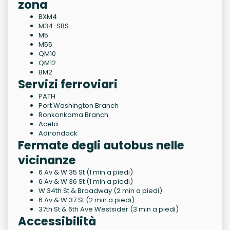
zona
BXM4
M34-SBS
M5
M55
QM10
QM12
BM2
Servizi ferroviari
PATH
Port Washington Branch
Ronkonkoma Branch
Acela
Adirondack
Fermate degli autobus nelle
vicinanze
6 Av & W 35 St (1 min a piedi)
6 Av & W 36 St (1 min a piedi)
W 34th St & Broadway (2 min a piedi)
6 Av & W 37 St (2 min a piedi)
37th St & 6th Ave Westsider (3 min a piedi)
Accessibilità