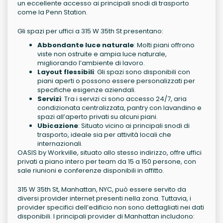
un eccellente accesso ai principali snodi di trasporto
come la Penn Station.
Gli spazi per uffici a 315 W 35th St presentano:
Abbondante luce naturale
: Molti piani offrono
viste non ostruite e ampia luce naturale,
migliorando l’ambiente di lavoro.
Layout flessibili
: Gli spazi sono disponibili con
piani aperti o possono essere personalizzati per
specifiche esigenze aziendali.
Servizi
: Tra i servizi ci sono accesso 24/7, aria
condizionata centralizzata, pantry con lavandino e
spazi all’aperto privati su alcuni piani.
Ubicazione
: Situato vicino ai principali snodi di
trasporto, ideale sia per attività locali che
internazionali.
OASIS by Workville, situato allo stesso indirizzo, offre uffici
privati a piano intero per team da 15 a 150 persone, con
sale riunioni e conferenze disponibili in affitto.
315 W 35th St, Manhattan, NYC, può essere servito da
diversi provider internet presenti nella zona. Tuttavia, i
provider specifici dell’edificio non sono dettagliati nei dati
disponibili. I principali provider di Manhattan includono: