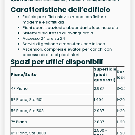
Caratteristiche dell’edificio
Edificio per uffici chiavi in mano con finiture
moderne e soffitti alti
Piani aperti spaziosi e abbondante luce naturale
Sistemi di sicurezza all’avanguardia
Accesso 24 ore su 24
Servizi di gestione e manutenzione in loco
Ascensori, compresi elevatori per carichi con
accesso diretto ai piani interi
Spazi per uffici disponibili
Superficie
Durata
Piano/Suite
(piedi
locazio
quadrati)
4° Piano
2.987
3-20 Ann
5° Piano, Ste 501
1.494
1-20 Anni
5° Piano, Ste 503
2.987
1-20 Anni
7° Piano
2.887
1-20 Anni
2.500 -
8° Piano, Ste 8000
1-20 Anni