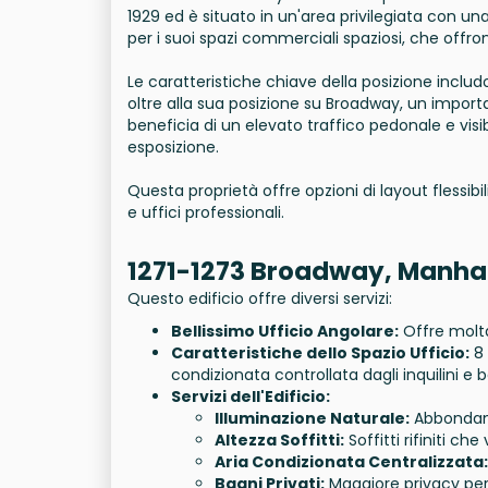
1929 ed è situato in un'area privilegiata con un
per i suoi spazi commerciali spaziosi, che offro
Le caratteristiche chiave della posizione includ
oltre alla sua posizione su Broadway, un importa
beneficia di un elevato traffico pedonale e vis
esposizione.
Questa proprietà offre opzioni di layout flessibi
e uffici professionali.
1271-1273 Broadway, Manha
Questo edificio offre diversi servizi:
Bellissimo Ufficio Angolare:
Offre molta 
Caratteristiche dello Spazio Ufficio:
8 
condizionata controllata dagli inquilini e b
Servizi dell'Edificio:
Illuminazione Naturale:
Abbondante
Altezza Soffitti:
Soffitti rifiniti che
Aria Condizionata Centralizzata:
Bagni Privati:
Maggiore privacy per gl