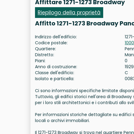
Affittare 1271-1273 Broadway
Riepilogo della proprietà
Affitto 1271-1273 Broadway Pan
Indirizzo dell'edificio:
1271
Codice postale:
1000
Quartiere:
Pen
Distretto:
Man
Piani:
0
Anno di costruzione:
1929
Classe dell'edificio:
C
Isolato e particella:
008
Ci sono informazioni specifiche limitate disponib
Tuttavia, gli edifici storici nell'area di Broadway
per i loro stili architettonici e i contributi allo
Per informazioni storiche dettagliate su edifici
locali o archivi immobiliari.
Il 1271-1273 Broadway si trova nel quartiere Pen