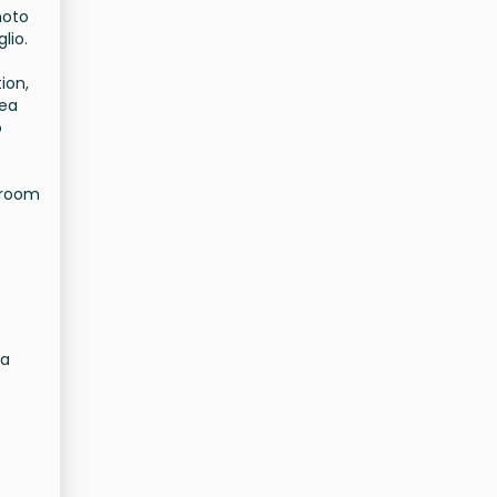
noto
lio.
ion,
rea
o
owroom
ia