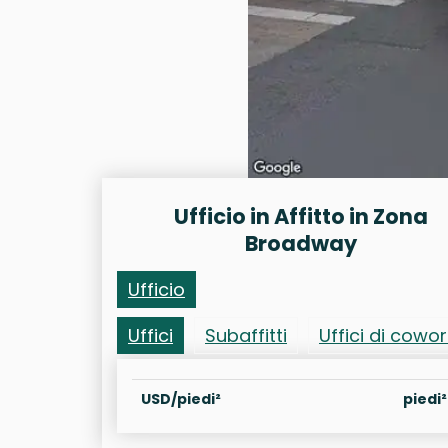
Ufficio in Affitto in Zona
Broadway
Ufficio
Uffici
Subaffitti
Uffici di cowo
USD/piedi²
piedi²