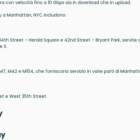
ibra con velocità fino a 10 Gbps sia in download che in upload.
way a Manhattan, NYC includono:
34th Street – Herald Square e 42nd Street – Bryant Park, servite 
e S.
M7, M42 e M104, che forniscono servizio in varie parti di Manhatt
eet e West 35th Street.
y
ay