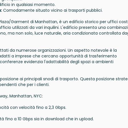
ificio in qualsiasi momento.
:
Comodamente situato vicino ai trasporti pubblici.
Plaza/Garment di Manhattan, è un edificio storico per uffici cost
ufficio utilizzati da vari inquilini. L'edificio presenta una combina
dono, ma non solo, luce naturale, aria condizionata controllata dag
ffittati da numerose organizzazioni. Un aspetto notevole è la
, adatti a imprese che cercano opportunità di trasferimento
 conferenze evidenzia l'adattabilità degli spazi a ambienti
 posizione ai principali snodi di trasporto. Questa posizione strat
pendenti che per i clienti.
oadway, Manhattan, NYC:
locità con velocità fino a 2,3 Gbps.
cità fino a 10 Gbps sia in download che in upload.