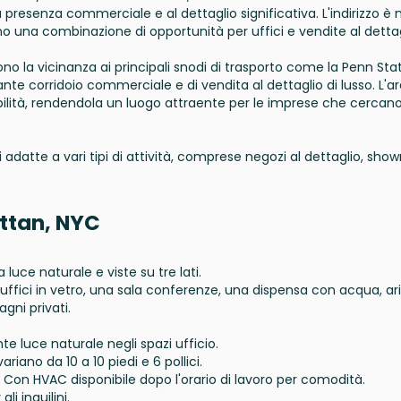
a presenza commerciale e al dettaglio significativa. L'indirizzo è 
no una combinazione di opportunità per uffici e vendite al dettag
ono la vicinanza ai principali snodi di trasporto come la Penn Stat
nte corridoio commerciale e di vendita al dettaglio di lusso. L'a
ibilità, rendendola un luogo attraente per le imprese che cercan
li adatte a vari tipi di attività, comprese negozi al dettaglio, sh
ttan, NYC
luce naturale e viste su tre lati.
uffici in vetro, una sala conferenze, una dispensa con acqua, ar
agni privati.
 luce naturale negli spazi ufficio.
 variano da 10 a 10 piedi e 6 pollici.
Con HVAC disponibile dopo l'orario di lavoro per comodità.
i inquilini.