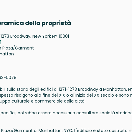
oramica della proprietà
-1273 Broadway, New York NY 10001
1
n Plaza/Garment
hattan
33-0078
ili sulla storia degli edifici al 1271-1273 Broadway a Manhattan, N
 spesso risalgono alla fine del XIX o all'inizio del XX secolo e sono 
 sviluppo culturale e commerciale della città.
 specifici, potrebbe essere necessario consultare società storich
n Plaza/Garment di Manhattan, NYC. L'edificio è stato costruito n