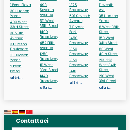
1 Penn Plaza
498
1375
Eleventh
Seventh
Broadway
Ave
30 Hudson
Avenue
Yards
501 Seventh
35 Hudson
511 West
Avenue
Yards
400 West
35th Street
33rd Street
7 Bryant
8 West 38th
1400
Park
Street
385 9th
Broadway
Avenue
1450
150 West
452 Fifth
Broadway
34th Street
3 Hudson
Avenue
Boulevard
1350
80 West
1250
Broadway
40th Street
10 Hudson
Broadway
Yards
1359
213-223
111 West
Broadway
West 34th
2 Penn
33rd Street
Street
Plaza
1410
1440
Broadway
210 West
altri...
Broadway
31st Street
altri...
altri...
altri...
Contattaci