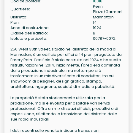
Codice postale:
10018
Penn
Quartiere:
Plaza/Garment
Distretto:
Manhattan
Piani:
14
Anno di costruzione:
1924
Classe dell'edificio:
B
Isolato e particella:
00787-0072
256 West 38th Street, situato nel distretto della moda di
Manhattan, è un edificio per uffici di 14 piani progettato da
Emery Roth. L'edificio è stato costruito nel 1924 e ha subito
ristrutturazioni nel 2014. Inizialmente, l'area era dominata
dalla produzione industriale, ma nel tempo si è
trasformata in un mix diversificato di conduttori, tra cui
showroom di designer, design grafico, stampa,
architettura, ingegneria, società di media e pubblicità.
La proprietà è stata storicamente utilizzata per la
produzione, ma si è evoluta per ospitare vari servizi
professionali. Offre un mix di spazi ufficiali, produttivi e di
esposizione, riflettendo la transizione del distretto dalle
sue radici industriali.
I dati recenti sulle vendite indicano transazioni