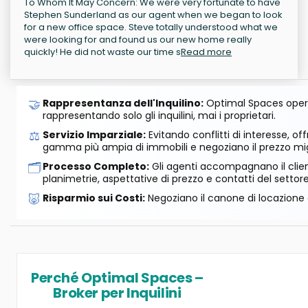
To Whom It May Concern: We were very fortunate to have
Stephen Sunderland as our agent when we began to look
for a new office space. Steve totally understood what we
were looking for and found us our new home really
quickly! He did not waste our time s
Read more
🤝
Rappresentanza dell'Inquilino:
Optimal Spaces opera
rappresentando solo gli inquilini, mai i proprietari.
⚖️
Servizio Imparziale:
Evitando conflitti di interesse, o
gamma più ampia di immobili e negoziano il prezzo mig
🗂️
Processo Completo:
Gli agenti accompagnano il cliente
planimetrie, aspettative di prezzo e contatti del settore
🐷
Risparmio sui Costi:
Negoziano il canone di locazione e
Perché Optimal Spaces –
Broker per Inquilini