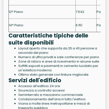
12° Piano
7.542
Parzial
14° Piano
6.151
Parzial
Caratteristiche tipiche delle
suite disponibili
Layout aperto che supporta da 25 a 40 persone a
seconda del piano
Numero di uffici privati e sale conferenze per piano
Zone di ristoro e aree di ricevimento in alcune suite
Soffitti esposti e pavimenti in cemento lucidato per
un'estetica moderna
Ottimo stato generale con finiture migliorate
Servizi dell'edificio
Accesso all'edificio 24 ore
Sicurezza a controllo accessi
Seminterrato e mezzanino commerciale
Condizionamento dell'aria in tutto l'edificio
Vicina a molte linee metropolitane e mezzi di
trasporto pubblico