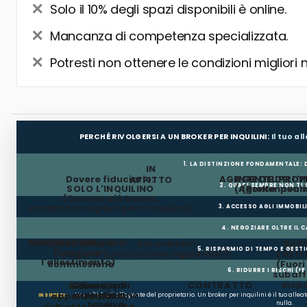
Solo il 10% degli spazi disponibili è online.
Mancanza di competenza specializzata.
Potresti non ottenere le condizioni migliori 
PERCHÉ RIVOLGERSI A UN BROKER PER INQUILINI:
Il tuo a
1. LA DISTINZIONE FONDAMENTALE:
IN
Dovere fiduciario:
AGENTE DEL PROP
AGENTE DELL'I
AFFITTO
2. QUASI SEMPRE NON TI
SOLO L'INQUILINO
(Agente incar
(Broker per In
(Canone più basso,
condizioni migliori per l'inquilino)
3. ACCESSO AGLI IMMOBIL
4. NEGOZIARE OLTRE IL 
MESI GRATUITI
CONTRIBUTO LAVORI
Il proprietario
Siti pubblici
BANC
5. RISPARMIO DI TEMPO E GEST
(Fondi per
paga la
(Limitati/non aggiornati)
E RETI
l'allestimento)
commissione
(Fuor
6. RIDURRE I RISCHI (LE
subaffi
dispo
Clausole di
Penali per
CONTRATTO
Ricerca,
occupazione
ripristino
appuntamenti,
Non affidarti all'agente del proprietario. Un broker per inquilini è il tuo alle
IN SINTESI:
tardiva
nulla.
richieste d'offerta