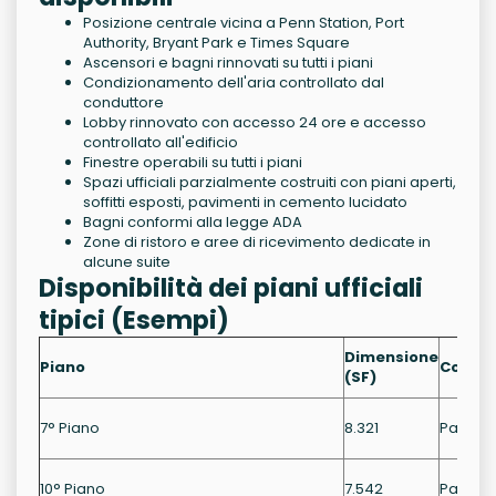
Posizione centrale vicina a Penn Station, Port
Authority, Bryant Park e Times Square
Ascensori e bagni rinnovati su tutti i piani
Condizionamento dell'aria controllato dal
conduttore
Lobby rinnovato con accesso 24 ore e accesso
controllato all'edificio
Finestre operabili su tutti i piani
Spazi ufficiali parzialmente costruiti con piani aperti,
soffitti esposti, pavimenti in cemento lucidato
Bagni conformi alla legge ADA
Zone di ristoro e aree di ricevimento dedicate in
alcune suite
Disponibilità dei piani ufficiali
tipici (Esempi)
Dimensione
Piano
Condiz
(SF)
7° Piano
8.321
Parzial
10° Piano
7.542
Parzial