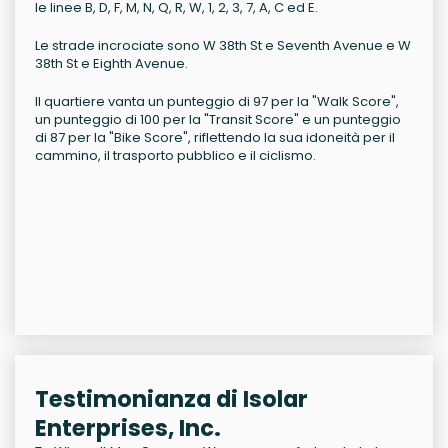
le linee B, D, F, M, N, Q, R, W, 1, 2, 3, 7, A, C ed E.
Le strade incrociate sono W 38th St e Seventh Avenue e W
38th St e Eighth Avenue.
Il quartiere vanta un punteggio di 97 per la "Walk Score",
un punteggio di 100 per la "Transit Score" e un punteggio
di 87 per la "Bike Score", riflettendo la sua idoneità per il
cammino, il trasporto pubblico e il ciclismo.
Testimonianza di Isolar
Enterprises, Inc.