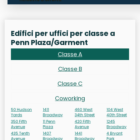
Edifici per uffici per classe a
Penn Plaza/Garment
Classe A
Classe B
Classe C
Coworking
50 Hudson
1411
460 West
104 West
Yards
Broadway
34th Street
40th Street
350 Fifth
11 Penn
420 Fifth
1245
Avenue
Plaza
Avenue
Broadway
435 Tenth
1407
1441
4 Bryant
Avenue
Broadway
Broadway
Park