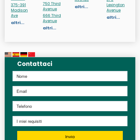
750 Third
375-391
Lexington
altri...
Avenue
Madison
Avenue
Ave
666 Third
altri...
Avenue
altri...
altri...
Contattaci
Invia