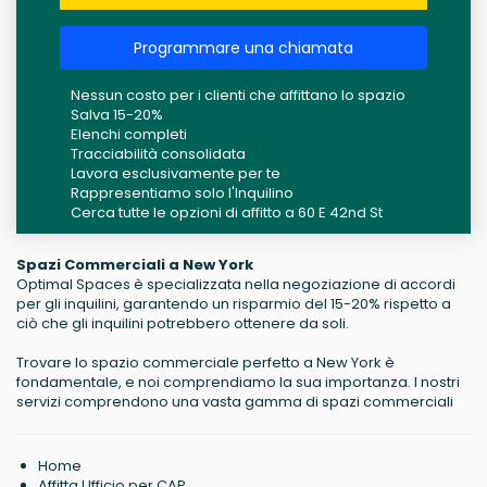
Programmare una chiamata
Nessun costo per i clienti che affittano lo spazio
Salva 15-20%
Elenchi completi
Tracciabilità consolidata
Lavora esclusivamente per te
Rappresentiamo solo l'Inquilino
Cerca tutte le opzioni di affitto a 60 E 42nd St
Spazi Commerciali a New York
Optimal Spaces è specializzata nella negoziazione di accordi
per gli inquilini, garantendo un risparmio del 15-20% rispetto a
ciò che gli inquilini potrebbero ottenere da soli.
Trovare lo spazio commerciale perfetto a New York è
fondamentale, e noi comprendiamo la sua importanza. I nostri
servizi comprendono una vasta gamma di spazi commerciali
Home
Affitta Ufficio per CAP