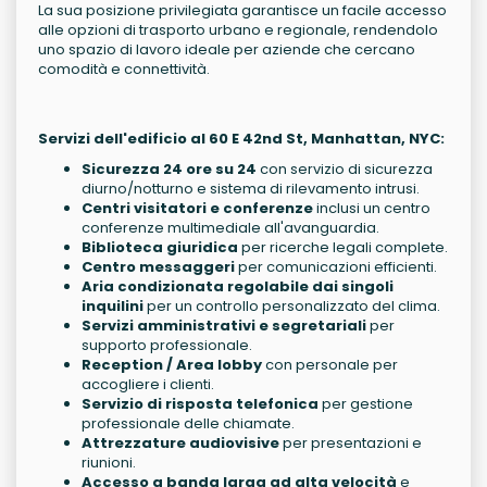
La sua posizione privilegiata garantisce un facile accesso
alle opzioni di trasporto urbano e regionale, rendendolo
uno spazio di lavoro ideale per aziende che cercano
comodità e connettività.
Servizi dell'edificio al 60 E 42nd St, Manhattan, NYC:
Sicurezza 24 ore su 24
con servizio di sicurezza
diurno/notturno e sistema di rilevamento intrusi.
Centri visitatori e conferenze
inclusi un centro
conferenze multimediale all'avanguardia.
Biblioteca giuridica
per ricerche legali complete.
Centro messaggeri
per comunicazioni efficienti.
Aria condizionata regolabile dai singoli
inquilini
per un controllo personalizzato del clima.
Servizi amministrativi e segretariali
per
supporto professionale.
Reception / Area lobby
con personale per
accogliere i clienti.
Servizio di risposta telefonica
per gestione
professionale delle chiamate.
Attrezzature audiovisive
per presentazioni e
riunioni.
Accesso a banda larga ad alta velocità
e