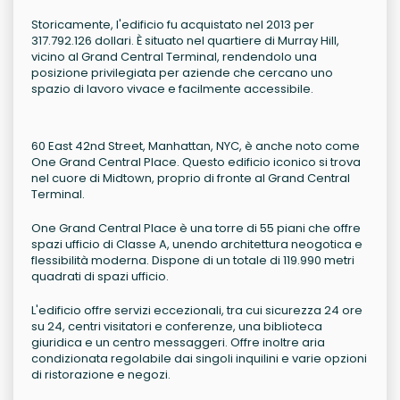
Storicamente, l'edificio fu acquistato nel 2013 per
317.792.126 dollari. È situato nel quartiere di Murray Hill,
vicino al Grand Central Terminal, rendendolo una
posizione privilegiata per aziende che cercano uno
spazio di lavoro vivace e facilmente accessibile.
60 East 42nd Street, Manhattan, NYC, è anche noto come
One Grand Central Place. Questo edificio iconico si trova
nel cuore di Midtown, proprio di fronte al Grand Central
Terminal.
One Grand Central Place è una torre di 55 piani che offre
spazi ufficio di Classe A, unendo architettura neogotica e
flessibilità moderna. Dispone di un totale di 119.990 metri
quadrati di spazi ufficio.
L'edificio offre servizi eccezionali, tra cui sicurezza 24 ore
su 24, centri visitatori e conferenze, una biblioteca
giuridica e un centro messaggeri. Offre inoltre aria
condizionata regolabile dai singoli inquilini e varie opzioni
di ristorazione e negozi.