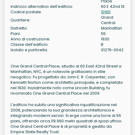
Place
Indirizzo alternativo dell'edificio:
60 E 42nd St
Codice postale:
10165
Grand
Quartiere:
Central
Distretto:
Manhattan
Piani:
55
Anno di costruzione:
1930
Classe dell'edificio:
B
Isolato e particella:
01276-0042
One Grand Central Place, situato al 60 East 42nd Street a
Manhattan, NYC, è un notevole grattacielo in stile
neogotico. Fu progettato da John E. R. Carpenter, con
Kenneth Norton come architetto principale, e completato
nel 1930. Inizialmente noto come Lincoln Building, fu
rinominato One Grand Central Place nel 2009.
L'edificio ha subito una significativa riqualificazione nel
2008, potenziando la sua grandezza architettonica e
integrando moderni servizi. Si erge come una torre di 55
piani, offrendo circa 119.990 metri quadrati di spazi ufficio.
One Grand Central Place è di proprietà e gestito da
Empire State Realty Trust.