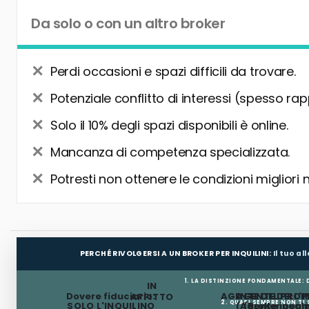
Da solo o con un altro broker
Perdi occasioni e spazi difficili da trovare.
Potenziale conflitto di interessi (spesso rap
Solo il 10% degli spazi disponibili è online.
Mancanza di competenza specializzata.
Potresti non ottenere le condizioni migliori 
PERCHÉ RIVOLGERSI A UN BROKER PER INQUILINI:
Il tuo a
1. LA DISTINZIONE FONDAMENTALE:
IN
Dovere fiduciario:
AGENTE DEL PROP
AGENTE DELL'I
AFFITTO
2. QUASI SEMPRE NON TI
SOLO L'INQUILINO
(Agente incar
(Broker per In