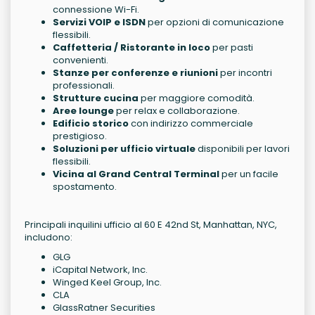
connessione Wi-Fi.
Servizi VOIP e ISDN
per opzioni di comunicazione
flessibili.
Caffetteria / Ristorante in loco
per pasti
convenienti.
Stanze per conferenze e riunioni
per incontri
professionali.
Strutture cucina
per maggiore comodità.
Aree lounge
per relax e collaborazione.
Edificio storico
con indirizzo commerciale
prestigioso.
Soluzioni per ufficio virtuale
disponibili per lavori
flessibili.
Vicina al Grand Central Terminal
per un facile
spostamento.
Principali inquilini ufficio al 60 E 42nd St, Manhattan, NYC,
includono:
GLG
iCapital Network, Inc.
Winged Keel Group, Inc.
CLA
GlassRatner Securities