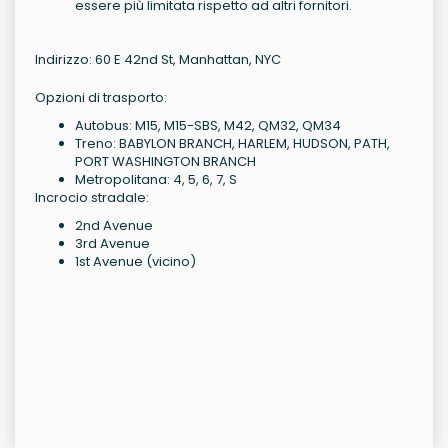
essere più limitata rispetto ad altri fornitori.
Indirizzo: 60 E 42nd St, Manhattan, NYC
Opzioni di trasporto:
Autobus: M15, M15-SBS, M42, QM32, QM34
Treno: BABYLON BRANCH, HARLEM, HUDSON, PATH,
PORT WASHINGTON BRANCH
Metropolitana: 4, 5, 6, 7, S
Incrocio stradale:
2nd Avenue
3rd Avenue
1st Avenue (vicino)