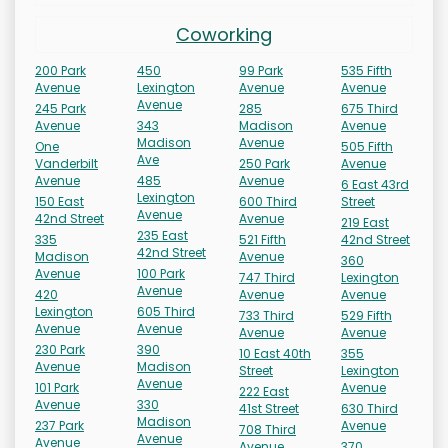
Coworking
200 Park
450
99 Park
535 Fifth
Avenue
Lexington
Avenue
Avenue
Avenue
245 Park
285
675 Third
Avenue
343
Madison
Avenue
Madison
Avenue
One
505 Fifth
Ave
Vanderbilt
250 Park
Avenue
Avenue
485
Avenue
6 East 43rd
Lexington
150 East
600 Third
Street
Avenue
42nd Street
Avenue
219 East
235 East
335
521 Fifth
42nd Street
42nd Street
Madison
Avenue
360
Avenue
100 Park
747 Third
Lexington
Avenue
420
Avenue
Avenue
Lexington
605 Third
733 Third
529 Fifth
Avenue
Avenue
Avenue
Avenue
230 Park
390
10 East 40th
355
Avenue
Madison
Street
Lexington
Avenue
101 Park
Avenue
222 East
Avenue
330
41st Street
630 Third
Madison
237 Park
Avenue
708 Third
Avenue
Avenue
Avenue
370