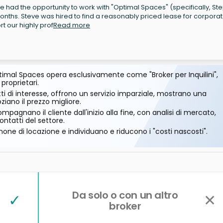
e had the opportunity to work with "Optimal Spaces" (specifically, S
onths. Steve was hired to find a reasonably priced lease for corpora
t our highly prof
Read more
imal Spaces opera esclusivamente come "Broker per Inquilini",
 proprietari.
ti di interesse, offrono un servizio imparziale, mostrano una
ano il prezzo migliore.
mpagnano il cliente dall'inizio alla fine, con analisi di mercato,
ontatti del settore.
one di locazione e individuano e riducono i "costi nascosti".
Da solo o con un altro
✓
✕
broker