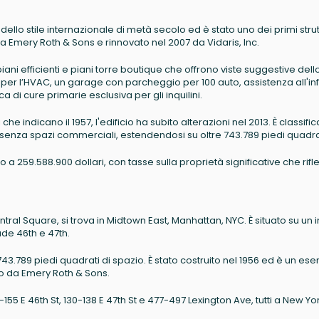
ello stile internazionale di metà secolo ed è stato uno dei primi stru
da Emery Roth & Sons e rinnovato nel 2007 da Vidaris, Inc.
ani efficienti e piani torre boutique che offrono viste suggestive dell
si per l’HVAC, un garage con parcheggio per 100 auto, assistenza all'in
 di cure primarie esclusiva per gli inquilini.
he indicano il 1957, l'edificio ha subito alterazioni nel 2013. È classific
senza spazi commerciali, estendendosi su oltre 743.789 piedi quadra
o a 259.588.900 dollari, con tasse sulla proprietà significative che rifl
l Square, si trova in Midtown East, Manhattan, NYC. È situato su un i
ade 46th e 47th.
a 743.789 piedi quadrati di spazio. È stato costruito nel 1956 ed è un es
to da Emery Roth & Sons.
7-155 E 46th St, 130-138 E 47th St e 477-497 Lexington Ave, tutti a New Yo