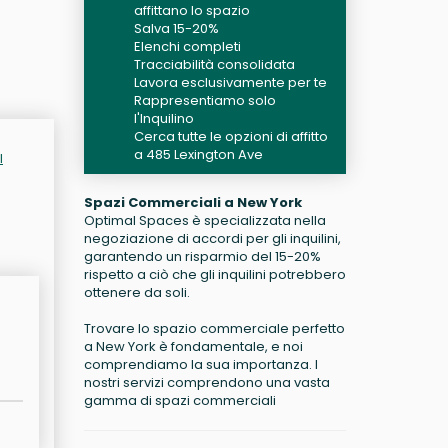
affittano lo spazio
Salva 15-20%
Elenchi completi
Tracciabilità consolidata
Lavora esclusivamente per te
Rappresentiamo solo
l'Inquilino
Cerca tutte le opzioni di affitto
a 485 Lexington Ave
l
Spazi Commerciali a New York
Optimal Spaces è specializzata nella
negoziazione di accordi per gli inquilini,
garantendo un risparmio del 15-20%
rispetto a ciò che gli inquilini potrebbero
ottenere da soli.
Trovare lo spazio commerciale perfetto
a New York è fondamentale, e noi
comprendiamo la sua importanza. I
nostri servizi comprendono una vasta
gamma di spazi commerciali