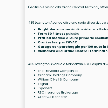
L'edificio è vicino alla Grand Central Terminal, off
485 Lexington Avenue offre una serie di servizi, tra c
Bright Horizons
servizi di assistenza all'infa
Form 50 Fitness
palestra
Pratica medica di cure primarie esclusiva
Orari estesi per l’HVAC
Garage con parcheggio per 100 auto in 
Vicinanza alla Grand Central Terminal
c
485 Lexington Avenue a Manhattan, NYC, ospita divers
The Travelers Companies
Graham Holdings Company
William O'Neil & Company
Tegna
Exponent
RSC Insurance Brokerage
Grant & Eisenhofer