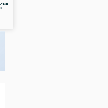
tephen
te