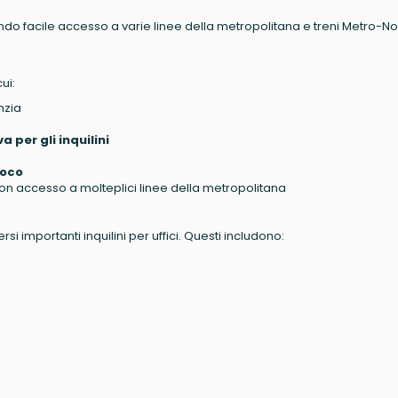
rendo facile accesso a varie linee della metropolitana e treni Metro-No
ui:
nzia
 per gli inquilini
loco
on accesso a molteplici linee della metropolitana
i importanti inquilini per uffici. Questi includono: