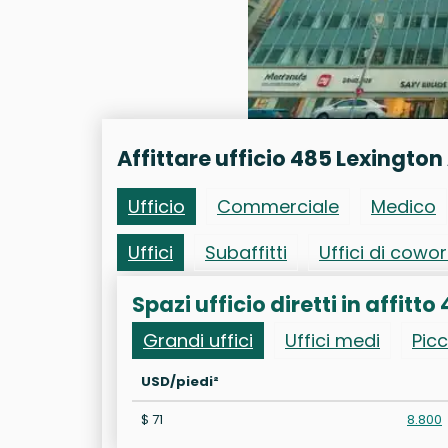
Affittare ufficio 485 Lexingto
Ufficio
Commerciale
Medico
Uffici
Subaffitti
Uffici di cowo
Spazi ufficio diretti in affitt
Grandi uffici
Uffici medi
Picc
USD/piedi²
$ 71
8.800