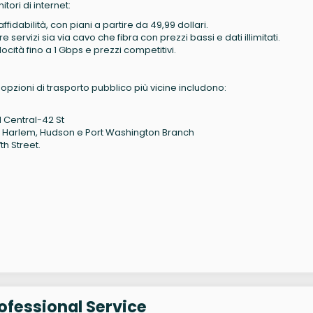
tori di internet:
affidabilità, con piani a partire da 49,99 dollari.
fre servizi sia via cavo che fibra con prezzi bassi e dati illimitati.
locità fino a 1 Gbps e prezzi competitivi.
opzioni di trasporto pubblico più vicine includono:
d Central-42 St
e Harlem, Hudson e Port Washington Branch
th Street.
ofessional Service