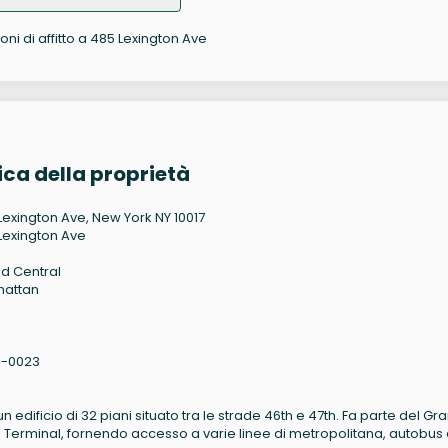
oni di affitto a 485 Lexington Ave
ca della proprietà
Lexington Ave, New York NY 10017
Lexington Ave
d Central
hattan
1-0023
 edificio di 32 piani situato tra le strade 46th e 47th. Fa parte del Gr
l Terminal, fornendo accesso a varie linee di metropolitana, autobus