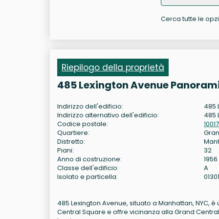
Cerca tutte le opzi
Riepilogo della proprietà
485 Lexington Avenue Panorami
Indirizzo dell'edificio:
485 
Indirizzo alternativo dell'edificio:
485 
Codice postale:
10017
Quartiere:
Gran
Distretto:
Man
Piani:
32
Anno di costruzione:
1956
Classe dell'edificio:
A
Isolato e particella:
0130
485 Lexington Avenue, situato a Manhattan, NYC, è un
Central Square e offre vicinanza alla Grand Centra