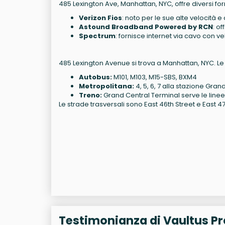
485 Lexington Ave, Manhattan, NYC, offre diversi forni
Verizon Fios
: noto per le sue alte velocità e 
Astound Broadband Powered by RCN
: of
Spectrum
: fornisce internet via cavo con ve
485 Lexington Avenue si trova a Manhattan, NYC. Le 
Autobus:
M101, M103, M15-SBS, BXM4
Metropolitana:
4, 5, 6, 7 alla stazione Gran
Treno:
Grand Central Terminal serve le line
Le strade trasversali sono East 46th Street e East 47
Testimonianza di Vaultus Pr