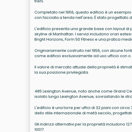
treni.
Completato nel 1956, questo edificio è un esempio d
con facciata a tenda nell'area. È stato progettato 
L'edificio presenta una grande base con layout di pi
skyline di Manhattan. I servizi includono orari este
Bright Horizons, Form 50 Fitness e una pratica medica
Originariamente costruito nel 1956, con alcune fonti c
come edificio esclusivamente ad uso ufficio con o 
Il valore di mercato attuale della proprietà è stimat
la sua posizione privilegiata.
485 Lexington Avenue, noto anche come Grand Centra
isolato lungo Lexington Avenue, sovrastando le str
L'edificio è una torre per uffici di 32 piani con circ
dello stile internazionale di metà secolo, progetta
Gli indirizzi alternativi per la proprietà includono 12
10017.