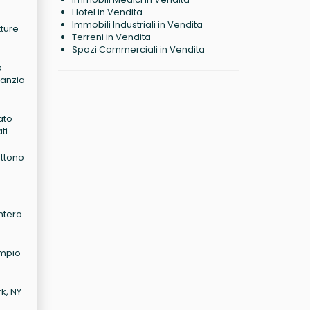
Hotel in Vendita
Immobili Industriali in Vendita
tture
Terreni in Vendita
Spazi Commerciali in Vendita
o
fanzia
ato
ti.
ettono
ntero
empio
rk, NY