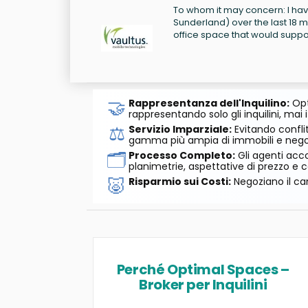
To whom it may concern: I hav
Sunderland) over the last 18 m
office space that would suppor
🤝
Rappresentanza dell'Inquilino:
Opt
rappresentando solo gli inquilini, mai i
⚖️
Servizio Imparziale:
Evitando conflit
gamma più ampia di immobili e negozi
🗂️
Processo Completo:
Gli agenti acco
planimetrie, aspettative di prezzo e c
🐷
Risparmio sui Costi:
Negoziano il can
Perché Optimal Spaces –
Broker per Inquilini