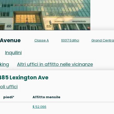
n Avenue
Classe A
10017 Edifici
Grand Centra
Inquilini
rking
Altri uffici in affitto nelle vicinanze
o 485 Lexington Ave
oli uffici
piedi²
Affitto mensile
$ 52.066