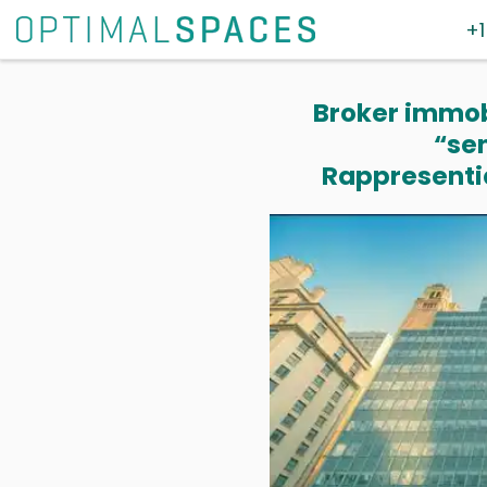
+1
Broker immobi
“se
Rappresentia