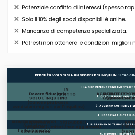
Potenziale conflitto di interessi (spesso rap
Solo il 10% degli spazi disponibili è online.
Mancanza di competenza specializzata.
Potresti non ottenere le condizioni migliori 
PERCHÉ RIVOLGERSI A UN BROKER PER INQUILINI:
Il tuo a
1. LA DISTINZIONE FONDAMENTALE:
IN
Dovere fiduciario:
AGENTE DEL PROP
AGENTE DELL'I
AFFITTO
2. QUASI SEMPRE NON TI
SOLO L'INQUILINO
(Agente incar
(Broker per In
(Canone più basso,
condizioni migliori per l'inquilino)
3. ACCESSO AGLI IMMOBIL
4. NEGOZIARE OLTRE IL 
MESI GRATUITI
CONTRIBUTO LAVORI
Il proprietario
Siti pubblici
BANC
5. RISPARMIO DI TEMPO E GEST
(Fondi per
paga la
(Limitati/non aggiornati)
E RETI
l'allestimento)
commissione
(Fuor
6. RIDURRE I RISCHI (LE