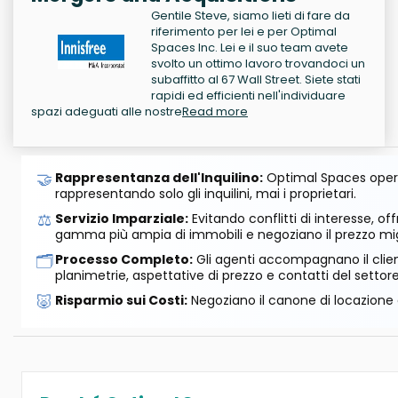
Gentile Steve, siamo lieti di fare da
riferimento per lei e per Optimal
Spaces Inc. Lei e il suo team avete
svolto un ottimo lavoro trovandoci un
subaffitto al 67 Wall Street. Siete stati
rapidi ed efficienti nell'individuare
spazi adeguati alle nostre
Read more
🤝
Rappresentanza dell'Inquilino:
Optimal Spaces opera
rappresentando solo gli inquilini, mai i proprietari.
⚖️
Servizio Imparziale:
Evitando conflitti di interesse, o
gamma più ampia di immobili e negoziano il prezzo mig
🗂️
Processo Completo:
Gli agenti accompagnano il cliente
planimetrie, aspettative di prezzo e contatti del settore
🐷
Risparmio sui Costi:
Negoziano il canone di locazione e