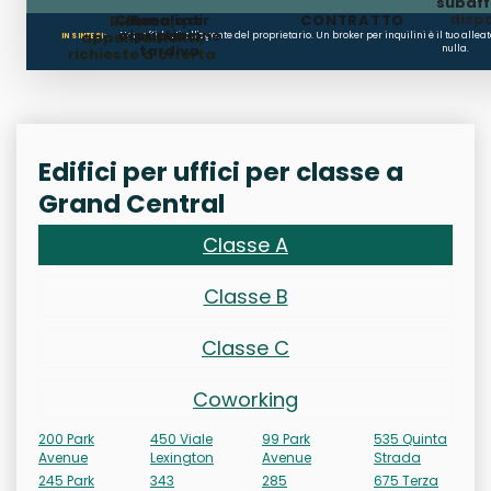
subaffi
dispo
Clausole di
Penali per
CONTRATTO
Ricerca,
occupazione
ripristino
appuntamenti,
Non affidarti all'agente del proprietario. Un broker per inquilini è il tuo alle
IN SINTESI:
tardiva
nulla.
richieste d'offerta
Edifici per uffici per classe a
Grand Central
Classe A
Classe B
Classe C
Coworking
200 Park
450 Viale
99 Park
535 Quinta
Avenue
Lexington
Avenue
Strada
245 Park
343
285
675 Terza