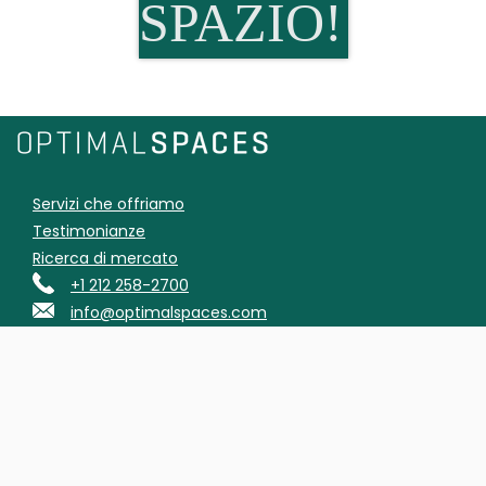
SPAZIO!
Servizi che offriamo
Testimonianze
Ricerca di mercato
+1 212 258-2700
info@optimalspaces.com