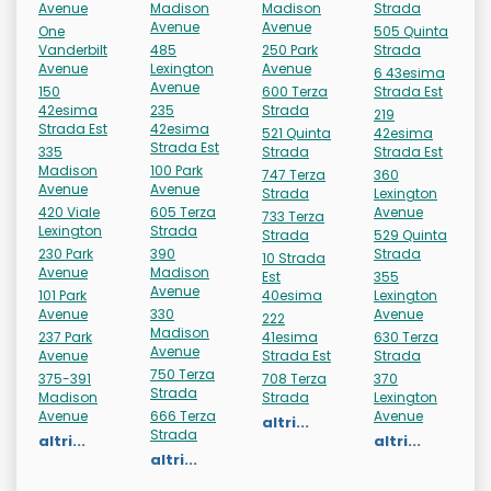
Avenue
Madison
Madison
Strada
Avenue
Avenue
One
505 Quinta
Vanderbilt
485
250 Park
Strada
Avenue
Lexington
Avenue
6 43esima
Avenue
150
600 Terza
Strada Est
42esima
235
Strada
219
Strada Est
42esima
521 Quinta
42esima
Strada Est
335
Strada
Strada Est
Madison
100 Park
747 Terza
360
Avenue
Avenue
Strada
Lexington
420 Viale
605 Terza
Avenue
733 Terza
Lexington
Strada
Strada
529 Quinta
230 Park
390
Strada
10 Strada
Avenue
Madison
Est
355
Avenue
101 Park
40esima
Lexington
Avenue
330
Avenue
222
Madison
237 Park
41esima
630 Terza
Avenue
Avenue
Strada Est
Strada
750 Terza
375-391
708 Terza
370
Strada
Madison
Strada
Lexington
Avenue
666 Terza
Avenue
altri...
Strada
altri...
altri...
altri...