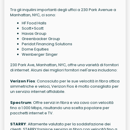
Tra gli inquilini importanti degli uffici a 230 Park Avenue a
Manhattan, NYC, ci sono:
HF Food Halls
Scott+Scott
Havas Group
Greenbacker Group
Peridot Financing Solutions
Dome Equities
Weinberger Singer
230 Park Ave, Manhattan, NYC, offre una varietà di fornitori
di internet. Alcuni dei migliori fornitori nell'area includono:
Verizon Fios
: Conosciuto per le sue velocità in fibra ottica
simmetriche e veloci, Verizon Fios è molto consigliato per
un servizio internet affidabile.
Spectrum
: Offre servizi in fibra e via cavo con velocità
fino a 1.000 Mbps, risultando una scelta popolare per
pacchetti internet e TV.
STARRY
: Altamente valutato per la soddisfazione dei
clienti, STARRY fornisce servizio in fibra con velocità fino a