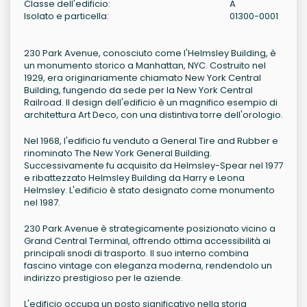
Classe dell'edificio:
A
Isolato e particella:
01300-0001
230 Park Avenue, conosciuto come l'Helmsley Building, è
un monumento storico a Manhattan, NYC. Costruito nel
1929, era originariamente chiamato New York Central
Building, fungendo da sede per la New York Central
Railroad. Il design dell'edificio è un magnifico esempio di
architettura Art Deco, con una distintiva torre dell'orologio.
Nel 1968, l'edificio fu venduto a General Tire and Rubber e
rinominato The New York General Building.
Successivamente fu acquisito da Helmsley-Spear nel 1977
e ribattezzato Helmsley Building da Harry e Leona
Helmsley. L'edificio è stato designato come monumento
nel 1987.
230 Park Avenue è strategicamente posizionato vicino a
Grand Central Terminal, offrendo ottima accessibilità ai
principali snodi di trasporto. Il suo interno combina
fascino vintage con eleganza moderna, rendendolo un
indirizzo prestigioso per le aziende.
L'edificio occupa un posto significativo nella storia