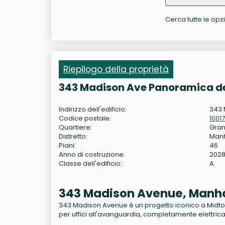
Cerca tutte le opz
Riepilogo della proprietà
343 Madison Ave Panoramica de
Indirizzo dell'edificio:
343 
Codice postale:
10017
Quartiere:
Gran
Distretto:
Man
Piani:
46
Anno di costruzione:
202
Classe dell'edificio:
A
343 Madison Avenue, Manh
343 Madison Avenue è un progetto iconico a Midtown 
per uffici all'avanguardia, completamente elettrica, 