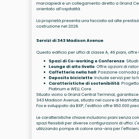
marciapiedi e un collegamento diretto a Grand Ce
orientato all’ospitalità.
La proprietà presenta una facciata ad alte prestazi
costruzione nel 2026.
Servizi di 343 Madison Avenue
Questo edificio per uffici di classe A, 46 piani, offre 
Spazi di Co-working e Conferenze
: Situa
Lounge di alto livello
: Offre opzioni di rist
Caffetteria nella hall
: Posizione comoda pe
Deposito biciclette
: Include servizi per l
Caratteristiche di sostenibilità
: Progett
Platinum e WELL Core.
Situato vicino a Grand Central Terminal, garantisce
343 Madison Avenue, situato nel cuore di Manhatta
Fox e sviluppato da BXP, l'edificio offre 950.000 pied
Le caratteristiche chiave includono piani senza co
spazi flessibili per diverse configurazioni di uffici.
utilizzando pompe di calore aria-aria per l'efficie