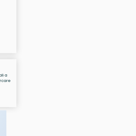
li a
ercare