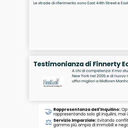
Le strade di riferimento sono East 44th Street e East
Testimonianza di Finnerty E
A chi di competenza: Il mio st
New York nel 2005 e di nuovo 
uffici migliori a Midtown Manh
🤝
Rappresentanza dell'Inquilino:
Opt
rappresentando solo gli inquilini, mai i
⚖️
Servizio Imparziale:
Evitando conflit
gamma più ampia di immobili e negozi