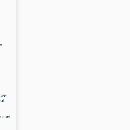
o:
e per
ral
azioni