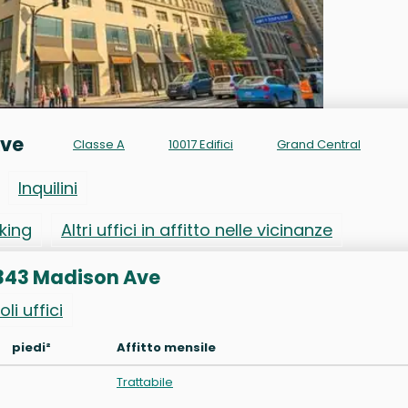
Ave
Classe A
10017 Edifici
Grand Central
Inquilini
rking
Altri uffici in affitto nelle vicinanze
to 343 Madison Ave
oli uffici
piedi²
Affitto mensile
Trattabile