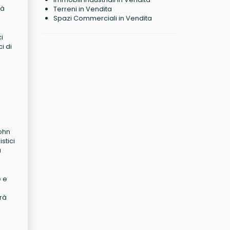
rà
Terreni in Vendita
Spazi Commerciali in Vendita
i
ci di
Kohn
stici
a
e e
arà