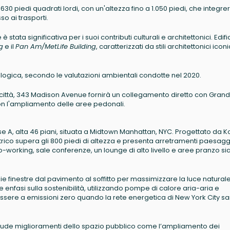
630 piedi quadrati lordi, con un'altezza fino a 1.050 piedi, che integre
so ai trasporti.
ata significativa per i suoi contributi culturali e architettonici. Edific
g
e il
Pan Am/MetLife Building
, caratterizzati da stili architettonici iconi
logica, secondo le valutazioni ambientali condotte nel 2020.
la città, 343 Madison Avenue fornirà un collegamento diretto con Grand
on l'ampliamento delle aree pedonali.
asse A, alta 46 piani, situata a Midtown Manhattan, NYC. Progettato da 
ico supera gli 800 piedi di altezza e presenta arretramenti paesaggi
-working, sale conferenze, un lounge di alto livello e aree pranzo si
pie finestre dal pavimento al soffitto per massimizzare la luce natural
e enfasi sulla sostenibilità, utilizzando pompe di calore aria-aria e
 essere a emissioni zero quando la rete energetica di New York City s
include miglioramenti dello spazio pubblico come l’ampliamento dei