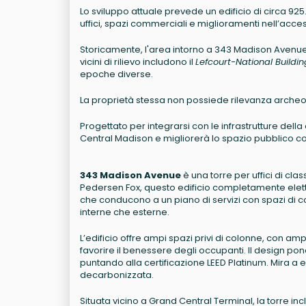
Lo sviluppo attuale prevede un edificio di circa 925.
uffici, spazi commerciali e miglioramenti nell’acces
Storicamente, l'area intorno a 343 Madison Avenue è st
vicini di rilievo includono il
Lefcourt-National Buildin
epoche diverse.
La proprietà stessa non possiede rilevanza archeo
Progettato per integrarsi con le infrastrutture del
Central Madison e migliorerà lo spazio pubblico c
343 Madison Avenue
è una torre per uffici di cl
Pedersen Fox, questo edificio completamente elettr
che conducono a un piano di servizi con spazi di co
interne che esterne.
L’edificio offre ampi spazi privi di colonne, con am
favorire il benessere degli occupanti. Il design pon
puntando alla certificazione LEED Platinum. Mira a
decarbonizzata.
Situata vicino a Grand Central Terminal, la torre 