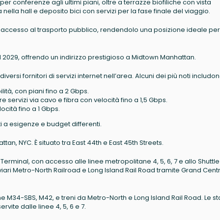
er conferenze agli ultimi piani, oltre a terrazze biofiliche con vista
a nella hall e deposito bici con servizi per la fase finale del viaggio.
ile accesso al trasporto pubblico, rendendolo una posizione ideale per
l 2029, offrendo un indirizzo prestigioso a Midtown Manhattan.
rsi fornitori di servizi internet nell’area. Alcuni dei più noti includon
ilità, con piani fino a 2 Gbps.
fre servizi via cavo e fibra con velocità fino a 1,5 Gbps.
locità fino a 1 Gbps.
ti a esigenze e budget differenti.
an, NYC. È situato tra East 44th e East 45th Streets.
l Terminal, con accesso alle linee metropolitane 4, 5, 6, 7 e allo Shuttl
roviari Metro-North Railroad e Long Island Rail Road tramite Grand Cent
e M34-SBS, M42, e treni da Metro-North e Long Island Rail Road. Le st
vite dalle linee 4, 5, 6 e 7.