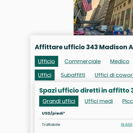
Affittare ufficio 343 Madison 
Ufficio
Commerciale
Medico
Uffici
Subaffitti
Uffici di cowo
Spazi ufficio diretti in affit
Grandi uffici
Uffici medi
Picc
USD/piedi²
Trattabile
19.600