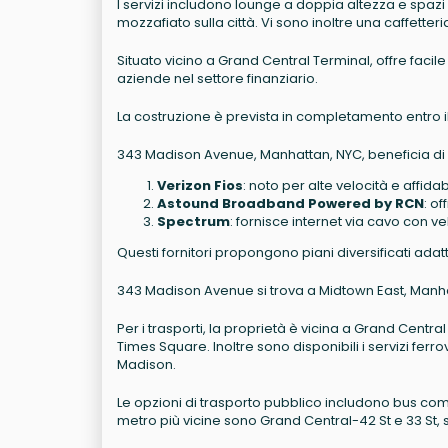
I servizi includono lounge a doppia altezza e spazi p
mozzafiato sulla città. Vi sono inoltre una caffetteri
Situato vicino a Grand Central Terminal, offre fac
aziende nel settore finanziario.
La costruzione è prevista in completamento entro i
343 Madison Avenue, Manhattan, NYC, beneficia di dive
Verizon Fios
: noto per alte velocità e affidab
Astound Broadband Powered by RCN
: of
Spectrum
: fornisce internet via cavo con ve
Questi fornitori propongono piani diversificati adat
343 Madison Avenue si trova a Midtown East, Manhatt
Per i trasporti, la proprietà è vicina a Grand Centra
Times Square. Inoltre sono disponibili i servizi fer
Madison.
Le opzioni di trasporto pubblico includono bus com
metro più vicine sono Grand Central-42 St e 33 St, ser