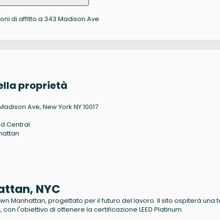
ioni di affitto a 343 Madison Ave
lla proprietà
Madison Ave, New York NY 10017
d Central
hattan
8
attan, NYC
Manhattan, progettato per il futuro del lavoro. Il sito ospiterà una t
con l'obiettivo di ottenere la certificazione LEED Platinum.