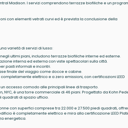
ntral Madison. I servizi comprendono terrazze biofiliche e un progr
oni con elementi vetrati curvi ed è prevista la conclusione della
una varietà di servizi di lusso:
ti negli ultimi piani, includono terrazze biofiliche interne ed esterne.
orazione interna ed esterna con viste spettacolari sulla città.
r pasti informali e incontri.
a fase finale del viaggio come docce e cabine.
o completamente elettrico e a zero emissioni, con certificazioni LEED
 un accesso comodo alle principali linee di trasporto.
n, NYC, è una torre commerciale di 46 piani. Progettato da Kohn Ped
i quadrati di spazio ufficio.
lonne con superfici comprese tra 22.000 e 27.500 piedi quadrati, offr
 L'edificio è completamente elettrico e mira alla certificazione LEED Plat
nza energetica.