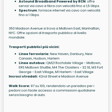
Astound Broadband Powered by RCN
: offre
servizi via cavo e fibra con velocità fino a 1,5 Gbps.
Spectrum
: fornisce internet via cavo con velocità
fino a 1 Gbps.
350 Madison Avenue si trova a Midtown East, Manhattan,
NYC. Offre opzioni di trasporto pubblico di livello
mondiale.
Trasporti pubblici più vicini:
Linee ferroviarie:
New Haven, Danbury, New
Canaan, Hudson, Harlem
Linee autobus:
QM21 Rochdale Village - Midtown,
ERS Midtown Shuttle, M4 The Cloisters - 32 St, M3 Fort
George - East Village, M1 Harlem - East Village
Incroci stradali:
42nd Street e Madison Avenue
Walk Score:
97 su 100, rendendolo un paradiso per i
pedoni con facile accesso a commissioni quotidiane
senza bisogno di auto.