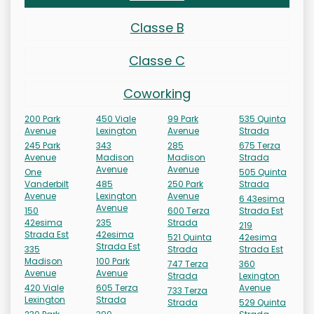
Classe B
Classe C
Coworking
200 Park
450 Viale
99 Park
535 Quinta
Avenue
Lexington
Avenue
Strada
245 Park
343
285
675 Terza
Avenue
Madison
Madison
Strada
Avenue
Avenue
One
505 Quinta
Vanderbilt
485
250 Park
Strada
Avenue
Lexington
Avenue
6 43esima
Avenue
150
600 Terza
Strada Est
42esima
235
Strada
219
Strada Est
42esima
521 Quinta
42esima
Strada Est
335
Strada
Strada Est
Madison
100 Park
747 Terza
360
Avenue
Avenue
Strada
Lexington
420 Viale
605 Terza
Avenue
733 Terza
Lexington
Strada
Strada
529 Quinta