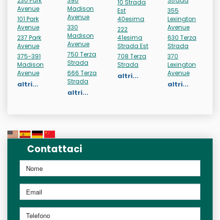
230 Park
390
Strada
10 Strada
Avenue
Madison
Est
355
Avenue
101 Park
40esima
Lexington
Avenue
330
Avenue
222
Madison
237 Park
41esima
630 Terza
Avenue
Avenue
Strada Est
Strada
750 Terza
375-391
708 Terza
370
Strada
Madison
Strada
Lexington
Avenue
666 Terza
Avenue
altri...
Strada
altri...
altri...
altri...
Contattaci