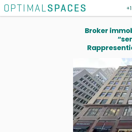
+1
Broker immobi
“se
Rappresentia