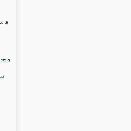
to di
atti a
ati