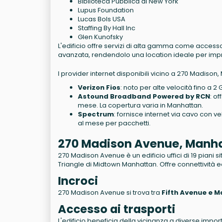
Biblioteca Pubblica di New York
Lupus Foundation
Lucas Bols USA
Staffing By Hall Inc
Glen Kunofsky
L'edificio offre servizi di alta gamma come accesso 2
avanzata, rendendolo una location ideale per impre
I provider internet disponibili vicino a 270 Madison
Verizon Fios
: noto per alte velocità fino a 2
Astound Broadband Powered by RCN
: o
mese. La copertura varia in Manhattan.
Spectrum
: fornisce internet via cavo con 
al mese per pacchetti.
270 Madison Avenue, Manh
270 Madison Avenue è un edificio uffici di 19 piani s
Triangle di Midtown Manhattan. Offre connettività e
Incroci
270 Madison Avenue si trova tra
Fifth Avenue e 
Accesso ai trasporti
L'edificio beneficia della vicinanza a diverse import