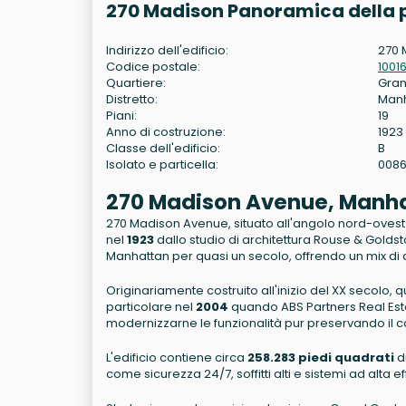
270 Madison Panoramica della 
Indirizzo dell'edificio:
270 
Codice postale:
1001
Quartiere:
Gran
Distretto:
Man
Piani:
19
Anno di costruzione:
1923
Classe dell'edificio:
B
Isolato e particella:
0086
270 Madison Avenue, Manhatt
270 Madison Avenue, situato all'angolo nord-ovest
nel
1923
dallo studio di architettura Rouse & Goldsto
Manhattan per quasi un secolo, offrendo un mix di 
Originariamente costruito all'inizio del XX secolo, que
particolare nel
2004
quando ABS Partners Real Estat
modernizzarne le funzionalità pur preservando il ca
L'edificio contiene circa
258.283 piedi quadrati
di
come sicurezza 24/7, soffitti alti e sistemi ad alta