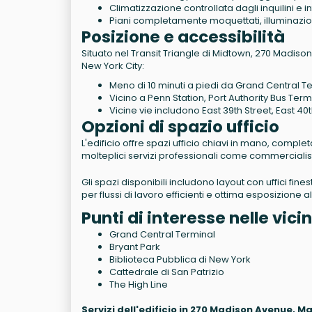
Climatizzazione controllata dagli inquilini e i
Piani completamente moquettati, illuminazio
Posizione e accessibilità
Situato nel Transit Triangle di Midtown, 270 Madiso
New York City:
Meno di 10 minuti a piedi da Grand Central T
Vicino a Penn Station, Port Authority Bus Termi
Vicine vie includono East 39th Street, East 4
Opzioni di spazio ufficio
L'edificio offre spazi ufficio chiavi in mano, compl
molteplici servizi professionali come commercialisti
Gli spazi disponibili includono layout con uffici fine
per flussi di lavoro efficienti e ottima esposizione a
Punti di interesse nelle vic
Grand Central Terminal
Bryant Park
Biblioteca Pubblica di New York
Cattedrale di San Patrizio
The High Line
Servizi dell'edificio in 270 Madison Avenue, 