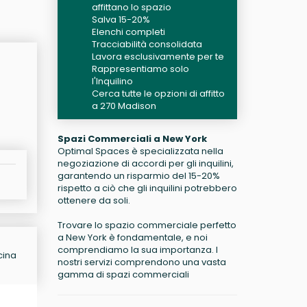
affittano lo spazio
Salva 15-20%
Elenchi completi
Tracciabilità consolidata
Lavora esclusivamente per te
Rappresentiamo solo
l'Inquilino
Cerca tutte le opzioni di affitto
a 270 Madison
Spazi Commerciali a New York
Optimal Spaces è specializzata nella
negoziazione di accordi per gli inquilini,
garantendo un risparmio del 15-20%
rispetto a ciò che gli inquilini potrebbero
ottenere da soli.
Trovare lo spazio commerciale perfetto
a New York è fondamentale, e noi
comprendiamo la sua importanza. I
cina
nostri servizi comprendono una vasta
gamma di spazi commerciali