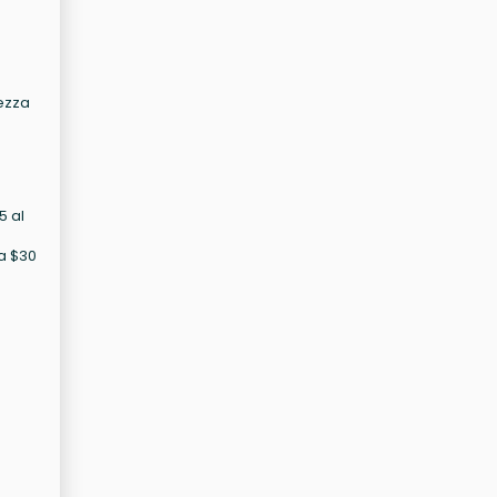
rezza
5 al
da $30