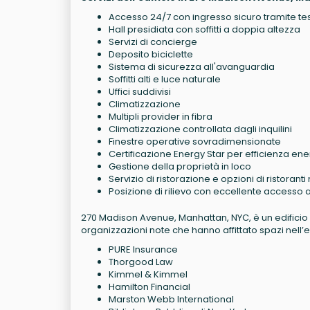
Accesso 24/7 con ingresso sicuro tramite te
Hall presidiata con soffitti a doppia altezza
Servizi di concierge
Deposito biciclette
Sistema di sicurezza all'avanguardia
Soffitti alti e luce naturale
Uffici suddivisi
Climatizzazione
Multipli provider in fibra
Climatizzazione controllata dagli inquilini
Finestre operative sovradimensionate
Certificazione Energy Star per efficienza en
Gestione della proprietà in loco
Servizio di ristorazione e opzioni di ristoranti
Posizione di rilievo con eccellente accesso 
270 Madison Avenue, Manhattan, NYC, è un edificio uffi
organizzazioni note che hanno affittato spazi nell’ed
PURE Insurance
Thorgood Law
Kimmel & Kimmel
Hamilton Financial
Marston Webb International