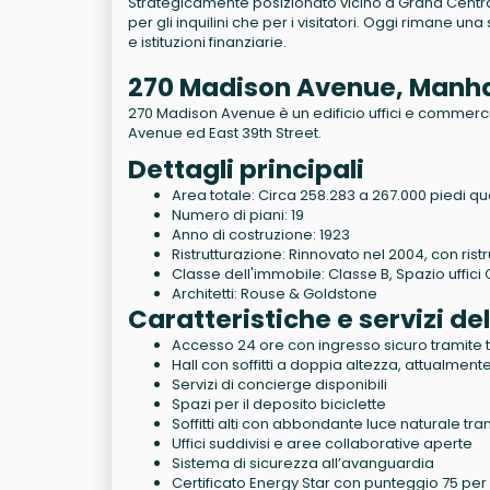
Strategicamente posizionato vicino a Grand Central S
per gli inquilini che per i visitatori. Oggi rimane un
e istituzioni finanziarie.
270 Madison Avenue, Manh
270 Madison Avenue è un edificio uffici e commercia
Avenue ed East 39th Street.
Dettagli principali
Area totale: Circa 258.283 a 267.000 piedi qu
Numero di piani: 19
Anno di costruzione: 1923
Ristrutturazione: Rinnovato nel 2004, con ristr
Classe dell'immobile: Classe B, Spazio uffici
Architetti: Rouse & Goldstone
Caratteristiche e servizi del
Accesso 24 ore con ingresso sicuro tramite t
Hall con soffitti a doppia altezza, attualmente
Servizi di concierge disponibili
Spazi per il deposito biciclette
Soffitti alti con abbondante luce naturale tra
Uffici suddivisi e aree collaborative aperte
Sistema di sicurezza all’avanguardia
Certificato Energy Star con punteggio 75 per