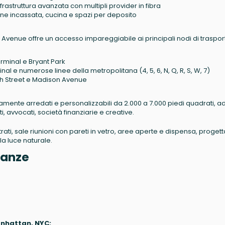
nfrastruttura avanzata con multipli provider in fibra
ne incassata, cucina e spazi per deposito
n Avenue offre un accesso impareggiabile ai principali nodi di traspor
erminal e Bryant Park
nal e numerose linee della metropolitana (4, 5, 6, N, Q, R, S, W, 7)
0th Street e Madison Avenue
etamente arredati e personalizzabili da 2.000 a 7.000 piedi quadrati, ad
, avvocati, società finanziarie e creative.
strati, sale riunioni con pareti in vetro, aree aperte e dispensa, progett
lla luce naturale.
inanze
Manhattan, NYC: