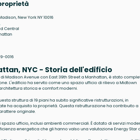
proprietà
Madison, New York NY 10016
6
d Central
hattan
9-0016
an, NYC - Storia dell'edificio
 di Madison Avenue con East 39th Street a Manhattan, è stato comple
ne. L'edificio ha servito come uno spazio ufficio di rilievo a Midtown
architettura storica e comfort moderni.
sta struttura di 19 piani ha subito significative ristrutturazioni, in
e ha acquisito la proprietà. Questa ristrutturazione ha contribuito a
rattere originale.
 spazio ufficio, inclusi ambienti commerciali. È dotato di servizi mode
 efficienza energetica che gli hanno valso una valutazione Energy Star d