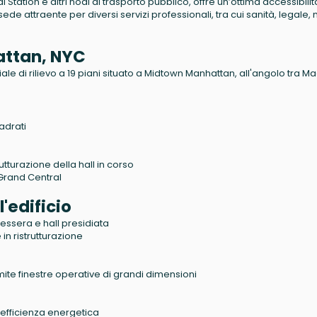
tation e altri nodi di trasporto pubblico, offre un’ottima accessibilit
a sede attraente per diversi servizi professionali, tra cui sanità, legale
attan, NYC
le di rilievo a 19 piani situato a Midtown Manhattan, all'angolo tra M
adrati
utturazione della hall in corso
 Grand Central
l'edificio
essera e hall presidiata
 in ristrutturazione
mite finestre operative di grandi dimensioni
 efficienza energetica