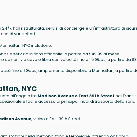
4/7, hall ristrutturata, servizi di concierge e un'infrastruttura di sicu
se di vari settori.
, Manhattan, NYC includono:
 Gbps e servizio in fibra affidabile, a partire da $49.99 al mese.
ffre opzioni via cavo e fibra con velocità fino a 1.5 Gbps, a partire da $3
velocità fino a 1 Gbps, ampiamente disponibile a Manhattan, a partire 
attan, NYC
ituato all'angolo tra
Madison Avenue e East 39th Street
nel Transit
ccezionale e facile accesso ai principali nodi di trasporto della zona.
Madison Avenue
, vicino a East 39th Street.
anti stazioni della metropolitana e ferroviarie, offrendo opzioni di