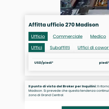
Affitta ufficio 270 Madison
Ufficio
Commerciale
Medico
Uffici
Subaffitti
Uffici di cowo
USD/piedi²
piedi
Il punto di vista del Broker per Inquilini:
Il ritor
Madison. Si prevede che questa tendenza continui. R
zona di Grand Central.