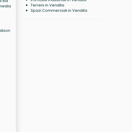
à sia
Terreni in Vendita
, media
Spazi Commerciali in Vendita
adison