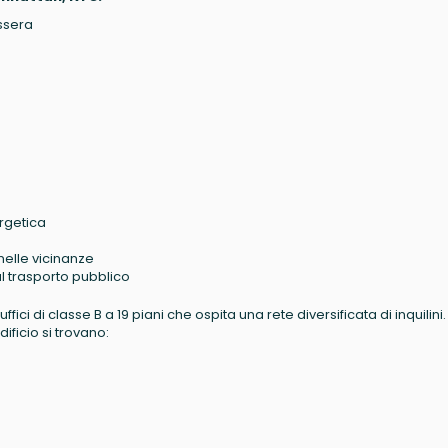
ssera
ergetica
 nelle vicinanze
al trasporto pubblico
ci di classe B a 19 piani che ospita una rete diversificata di inquilini.
ificio si trovano: