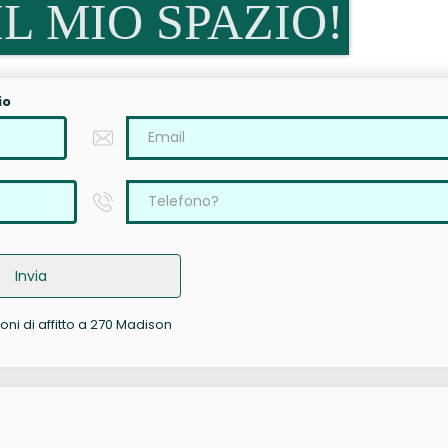
L MIO SPAZIO!
io
Invia
oni di affitto a 270 Madison