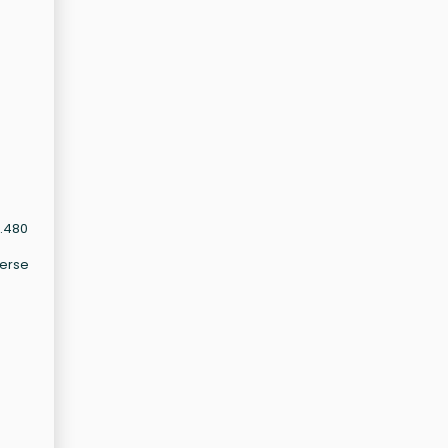
9.480
verse