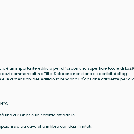
:
an, è un importante edificio per uffici con una superficie totale di 1.52
30 spazi commerciali in affitto. Sebbene non siano disponibili dettagli
izione e le dimensioni dell'edificio lo rendono un'opzione attraente per di
 NYC:
tà fino a 2 Gbps e un servizio affidabile.
pzioni sia via cavo che in fibra con dati illimitati.