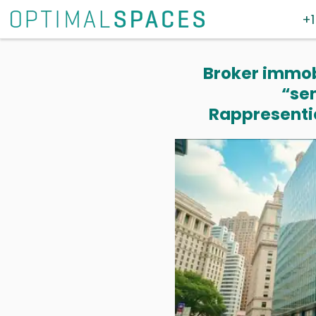
+1
Broker immobi
“se
Rappresentia