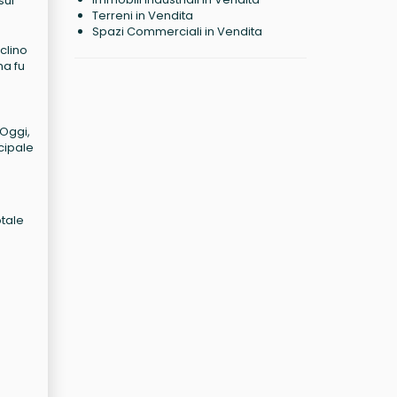
sul
Terreni in Vendita
Spazi Commerciali in Vendita
clino
ma fu
 Oggi,
cipale
otale