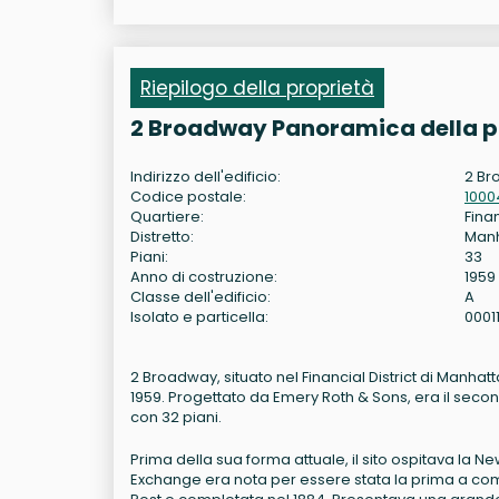
Riepilogo della proprietà
2 Broadway Panoramica della p
Indirizzo dell'edificio:
2 Br
Codice postale:
1000
Quartiere:
Fina
Distretto:
Man
Piani:
33
Anno di costruzione:
1959
Classe dell'edificio:
A
Isolato e particella:
0001
2 Broadway, situato nel Financial District di Manhatt
1959. Progettato da Emery Roth & Sons, era il se
con 32 piani.
Prima della sua forma attuale, il sito ospitava la N
Exchange era nota per essere stata la prima a com