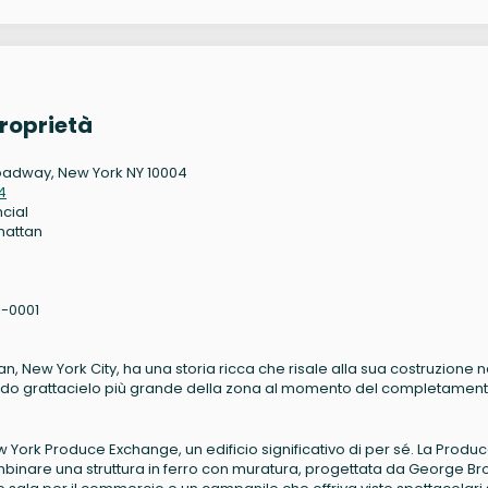
roprietà
oadway, New York NY 10004
4
ncial
hattan
1-0001
an, New York City, ha una storia ricca che risale alla sua costruzione n
condo grattacielo più grande della zona al momento del completament
ew York Produce Exchange, un edificio significativo di per sé. La Produ
binare una struttura in ferro con muratura, progettata da George B