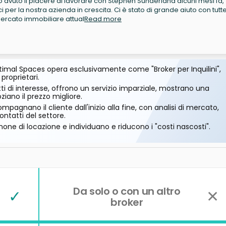
avuto il piacere di lavorare con Stephen Sunderland alcuni mesi fa,
per la nostra azienda in crescita. Ci è stato di grande aiuto con tutte
rcato immobiliare attual
Read more
imal Spaces opera esclusivamente come "Broker per Inquilini",
 proprietari.
ti di interesse, offrono un servizio imparziale, mostrano una
ano il prezzo migliore.
mpagnano il cliente dall'inizio alla fine, con analisi di mercato,
ontatti del settore.
one di locazione e individuano e riducono i "costi nascosti".
Da solo o con un altro
✓
✕
broker