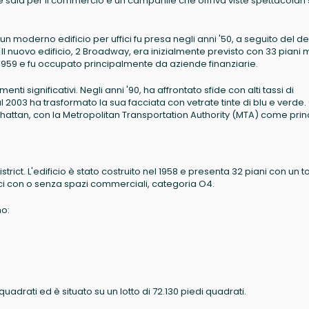
sala per il commercio e un campanile che offriva viste spettacolari 
n moderno edificio per uffici fu presa negli anni '50, a seguito del de
Il nuovo edificio, 2 Broadway, era inizialmente previsto con 33 piani 
 1959 e fu occupato principalmente da aziende finanziarie.
i significativi. Negli anni '90, ha affrontato sfide con alti tassi di
 2003 ha trasformato la sua facciata con vetrate tinte di blu e verde.
hattan, con la Metropolitan Transportation Authority (MTA) come prin
trict. L'edificio è stato costruito nel 1958 e presenta 32 piani con un t
ffici con o senza spazi commerciali, categoria O4.
no:
 quadrati ed è situato su un lotto di 72.130 piedi quadrati.