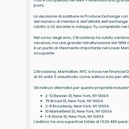
Post e completata nel 1884. Presentava una grande 
porto.
La decisione di sostituire la Produce Exchange con u
del numero di membri e dell'attività dell'exchange. 
ridotto a 32 durante lo sviluppo. Fu completato nel
Nel corso degli anni, 2 Broadway ha subito cambiament
vacanza, ma una grande ristrutturazione dal 1999 al
è un punto di riferimento importante nel Lower Man
occupante.
2 Broadway, Manhattan, NYC si trova nel Financial Dis
di 30 unità. È classificato come edificio solo per u
Gli indirizzi alternativi per questa proprietà includo
2-12 Beaver St, New York, NY 10004
76 Broad St, New York, NY 10004
2-8 Broadway, New York, NY 10004
10 Marketfield St, New York, NY 10004
1-9 Stone St, New York, NY 10004
L'edificio ha una superficie totale di 1.529.480 piedi