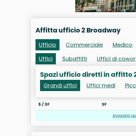
Affitta ufficio 2 Broadway
Ufficio
Commerciale
Medico
Uffici
Subaffitti
Uffici di cowo
Spazi ufficio diretti in affitt
Grandi uffici
Uffici medi
Picc
$ / SF
SF
Avvisami qu