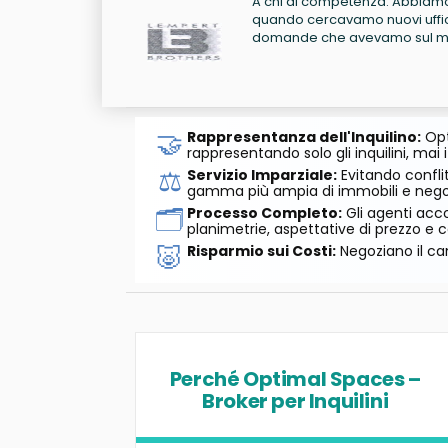
A chi di competenza: Abbiamo 
quando cercavamo nuovi uffici 
domande che avevamo sul me
🤝
Rappresentanza dell'Inquilino:
Opt
rappresentando solo gli inquilini, mai i
⚖️
Servizio Imparziale:
Evitando conflit
gamma più ampia di immobili e negozi
🗂️
Processo Completo:
Gli agenti acco
planimetrie, aspettative di prezzo e c
🐷
Risparmio sui Costi:
Negoziano il can
Perché Optimal Spaces –
Broker per Inquilini