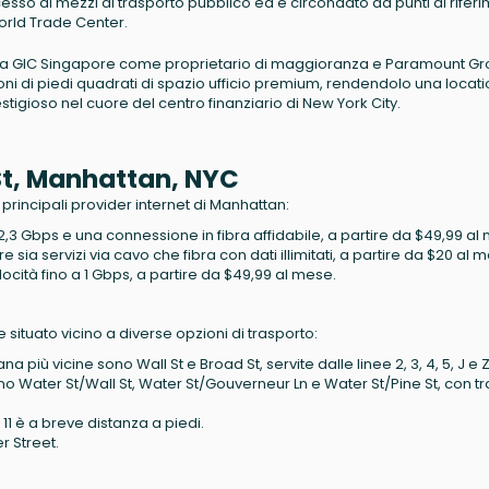
ccesso ai mezzi di trasporto pubblico ed è circondato da punti di rifer
rld Trade Center.
a tra GIC Singapore come proprietario di maggioranza e Paramount G
ioni di piedi quadrati di spazio ufficio premium, rendendolo una locat
tigioso nel cuore del centro finanziario di New York City.
 St, Manhattan, NYC
 principali provider internet di Manhattan:
a 2,3 Gbps e una connessione in fibra affidabile, a partire da $49,99 al
fre sia servizi via cavo che fibra con dati illimitati, a partire da $20 al 
locità fino a 1 Gbps, a partire da $49,99 al mese.
ituato vicino a diverse opzioni di trasporto:
a più vicine sono Wall St e Broad St, servite dalle linee 2, 3, 4, 5, J e Z
o Water St/Wall St, Water St/Gouverneur Ln e Water St/Pine St, con tr
 11 è a breve distanza a piedi.
r Street.