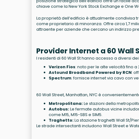
posizione strategica dell’edificio offre un facile a
chiave come la New York Stock Exchange e One Wo
La proprietà dell’edificio è attualmente condivis
come proprietario di minoranza. Offre circa 1,7 mil
attraente per aziende che cercano un indirizzo pres
Provider Internet a 60 Wall
I residenti di 60 Wall St hanno accesso a diversi dei
Verizon Fios
: noto per le alte velocità fino 
Astound Broadband Powered by RCN
: of
Spectrum
: fornisce internet via cavo con ve
60 Wall Street, Manhattan, NYC è convenientemente s
Metropolitana:
Le stazioni della metropolitan
Autobus:
Le fermate autobus vicine includon
come M15, M15-SBS e SIM5.
Traghetto:
La stazione traghetti Wall St/Pier
Le strade intersectanti includono Wall Street e Wate