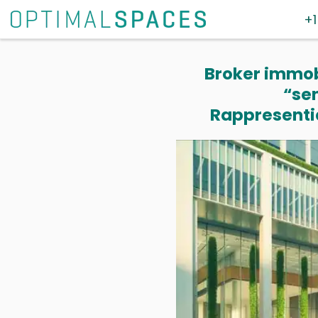
+1
Broker immobi
“se
Rappresentia