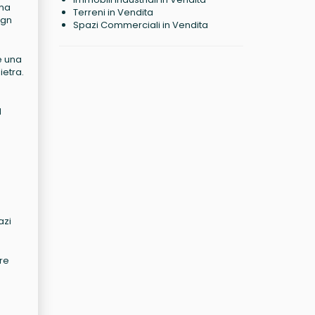
 ma
Terreni in Vendita
ign
Spazi Commerciali in Vendita
de una
ietra.
l
azi
ere