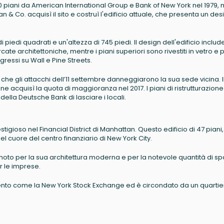
i 60 piani da American International Group e Bank of New York nel 1979,
 & Co. acquisì il sito e costruì l'edificio attuale, che presenta un des
di piedi quadrati e un'altezza di 745 piedi. Il design dell'edificio inclu
te architettoniche, mentre i piani superiori sono rivestiti in vetro e p
gressi su Wall e Pine Streets.
o che gli attacchi dell’11 settembre danneggiarono la sua sede vicina. I
e acquisì la quota di maggioranza nel 2017. I piani di ristrutturazione
della Deutsche Bank di lasciare i locali.
stigioso nel Financial District di Manhattan. Questo edificio di 47 piani,
nel cuore del centro finanziario di New York City.
 è noto per la sua architettura moderna e per la notevole quantità di sp
r le imprese.
ferimento come la New York Stock Exchange ed è circondato da un quarti