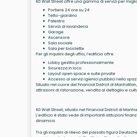
60 Wall Street offre una gamma di servizi per miglior
Portiere 24 ore su 24
Tetto-giardino
Palestra
Servizi di lavanderia
Garage
Ascensore
Sala sociale
Sala per biciclette
Per gli inquilini degli uffici, l’edificio offre:
Lobby gestita professionalmente
Sicurezza in loco
Layout open space e suite private
Accesso ai servizi igienici pubblici nello sp
Situato nel cuore del Financial District di Manhatt
attrazioni di ristorazione, vendita al dettaglio e cultu
60 Wall Street, situato nel Financial District di Manh
L’edificio è stato sede di importanti istituzioni fin
dinamica.
Tra gli inquilini di rilievo del passato figura Deut