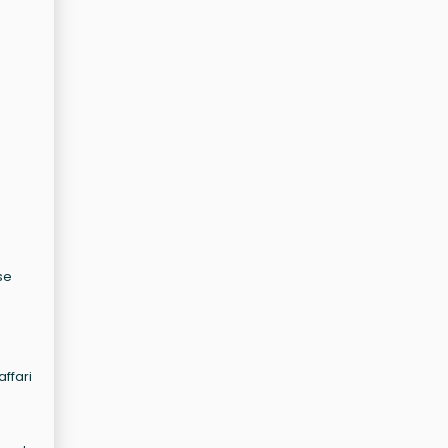
se
affari