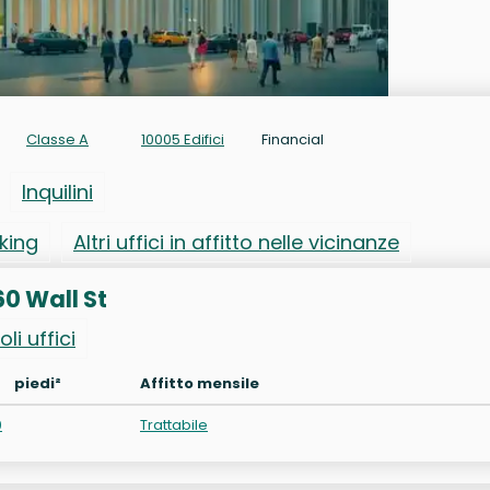
Classe A
10005 Edifici
Financial
Inquilini
rking
Altri uffici in affitto nelle vicinanze
 60 Wall St
oli uffici
piedi²
Affitto mensile
0
Trattabile