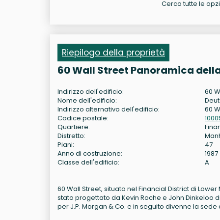
Cerca tutte le opzio
Riepilogo della proprietà
60 Wall Street Panoramica dell
Indirizzo dell'edificio:
60 W
Nome dell'edificio:
Deut
Indirizzo alternativo dell'edificio:
60 Wa
Codice postale:
1000
Quartiere:
Fina
Distretto:
Man
Piani:
47
Anno di costruzione:
1987
Classe dell'edificio:
A
60 Wall Street, situato nel Financial District di Lowe
stato progettato da Kevin Roche e John Dinkeloo d
per J.P. Morgan & Co. e in seguito divenne la sed