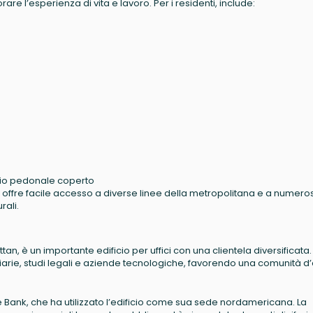
are l’esperienza di vita e lavoro. Per i residenti, include:
azio pedonale coperto
an, offre facile accesso a diverse linee della metropolitana e a numero
rali.
attan, è un importante edificio per uffici con una clientela diversificata.
anziarie, studi legali e aziende tecnologiche, favorendo una comunità d’
sche Bank, che ha utilizzato l’edificio come sua sede nordamericana. La