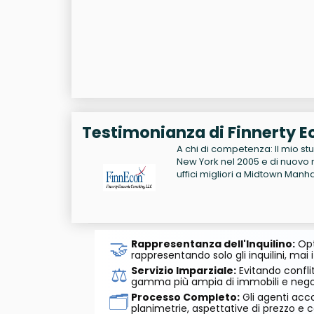
Testimonianza di Finnerty E
A chi di competenza: Il mio st
New York nel 2005 e di nuovo 
uffici migliori a Midtown Manh
🤝
Rappresentanza dell'Inquilino:
Opt
rappresentando solo gli inquilini, mai i
⚖️
Servizio Imparziale:
Evitando conflit
gamma più ampia di immobili e negozi
🗂️
Processo Completo:
Gli agenti acco
planimetrie, aspettative di prezzo e c