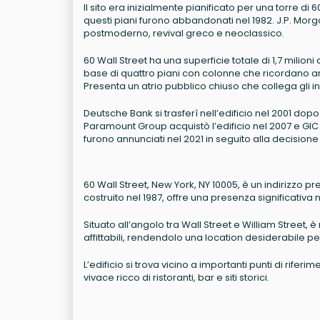
Il sito era inizialmente pianificato per una torre d
questi piani furono abbandonati nel 1982. J.P. Morgan
postmoderno, revival greco e neoclassico.
60 Wall Street ha una superficie totale di 1,7 milioni 
base di quattro piani con colonne che ricordano arca
Presenta un atrio pubblico chiuso che collega gli in
Deutsche Bank si trasferì nell’edificio nel 2001 dop
Paramount Group acquistò l’edificio nel 2007 e GIC n
furono annunciati nel 2021 in seguito alla decisione 
60 Wall Street, New York, NY 10005, è un indirizzo pre
costruito nel 1987, offre una presenza significativa 
Situato all’angolo tra Wall Street e William Street,
affittabili, rendendolo una location desiderabile pe
L’edificio si trova vicino a importanti punti di ri
vivace ricco di ristoranti, bar e siti storici.