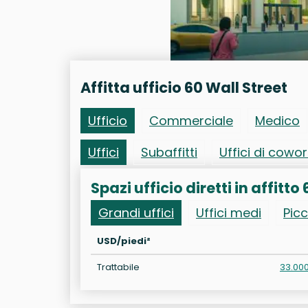
Affitta ufficio 60 Wall Street
Ufficio
Commerciale
Medico
Uffici
Subaffitti
Uffici di cowo
Spazi ufficio diretti in affitto
Grandi uffici
Uffici medi
Picc
USD/piedi²
Trattabile
33.00