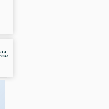
li a
ercare