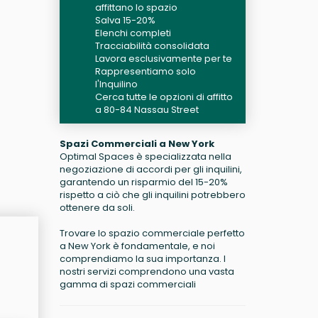
affittano lo spazio
Salva 15-20%
Elenchi completi
Tracciabilità consolidata
Lavora esclusivamente per te
Rappresentiamo solo
l'Inquilino
Cerca tutte le opzioni di affitto
a 80-84 Nassau Street
Spazi Commerciali a New York
Optimal Spaces è specializzata nella
negoziazione di accordi per gli inquilini,
garantendo un risparmio del 15-20%
rispetto a ciò che gli inquilini potrebbero
ottenere da soli.
Trovare lo spazio commerciale perfetto
a New York è fondamentale, e noi
comprendiamo la sua importanza. I
nostri servizi comprendono una vasta
gamma di spazi commerciali