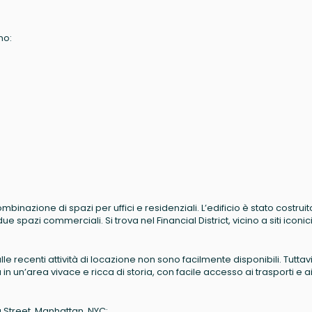
no:
nazione di spazi per uffici e residenziali. L’edificio è stato costruit
ue spazi commerciali. Si trova nel Financial District, vicino a siti iconic
 sulle recenti attività di locazione non sono facilmente disponibili. Tuttavi
in un’area vivace e ricca di storia, con facile accesso ai trasporti e a
u Street, Manhattan, NYC: