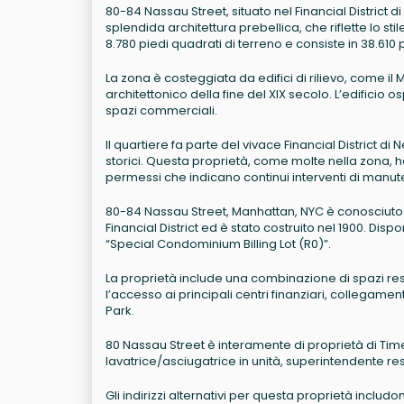
80-84 Nassau Street, situato nel Financial District di
splendida architettura prebellica, che riflette lo sti
8.780 piedi quadrati di terreno e consiste in 38.610 p
La zona è costeggiata da edifici di rilievo, come il 
architettonico della fine del XIX secolo. L’edificio o
spazi commerciali.
Il quartiere fa parte del vivace Financial District di 
storici. Questa proprietà, come molte nella zona, ha
permessi che indicano continui interventi di manu
80-84 Nassau Street, Manhattan, NYC è conosciuto con
Financial District ed è stato costruito nel 1900. Dis
“Special Condominium Billing Lot (R0)”.
La proprietà include una combinazione di spazi resid
l’accesso ai principali centri finanziari, collegament
Park.
80 Nassau Street è interamente di proprietà di Time E
lavatrice/asciugatrice in unità, superintendente res
Gli indirizzi alternativi per questa proprietà includo