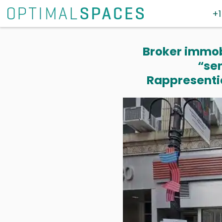
+1
Broker immobi
“se
Rappresentia