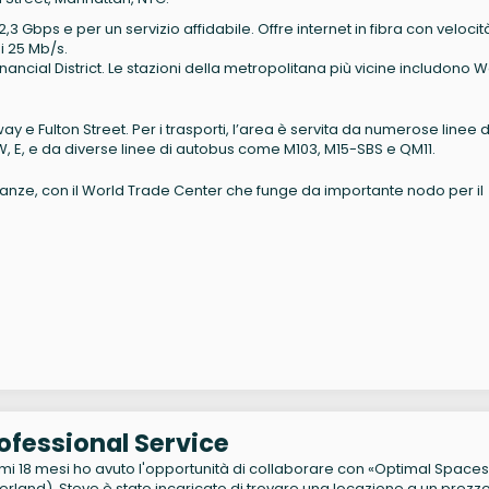
2,3 Gbps
e per un servizio affidabile. Offre internet in fibra con velocit
di
25 Mb/s
.
nancial District. Le stazioni della metropolitana più vicine includono W
y e Fulton Street. Per i trasporti, l’area è servita da numerose linee 
N, R, W, E, e da diverse linee di autobus come M103, M15-SBS e QM11.
inanze, con il World Trade Center che funge da importante nodo per il
ofessional Service
imi 18 mesi ho avuto l'opportunità di collaborare con «Optimal Spaces
rland). Steve è stato incaricato di trovare una locazione a un prezz