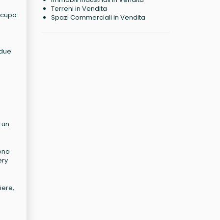
Terreni in Vendita
occupa
Spazi Commerciali in Vendita
 due
i un
dono
ery
iere,