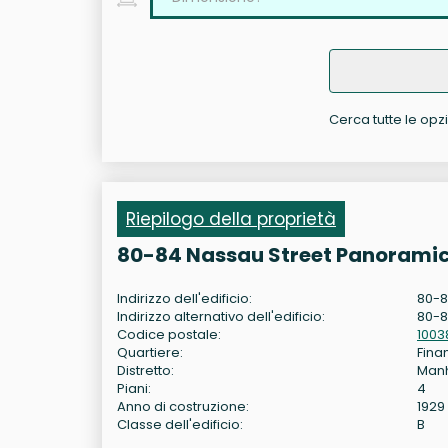
Cerca tutte le opzi
Riepilogo della proprietà
80-84 Nassau Street Panoramic
Indirizzo dell'edificio:
80-8
Indirizzo alternativo dell'edificio:
80-8
Codice postale:
1003
Quartiere:
Fina
Distretto:
Man
Piani:
4
Anno di costruzione:
1929
Classe dell'edificio:
B