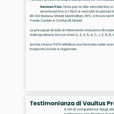
Verizon Fios
: Nota per le alte velocità fino a
download fino a
1 Gb/s
e velocità di upload 
80-84 Nassau Street, Manhattan, NYC, si trova nel Fi
Trade Center e Cortlandt Street.
Le principali strade di riferimento includono Broadwa
metropolitana, tra cui i treni 2, 3, 4, 5, A, C, J, Z, 
Anche il treno PATH effettua una fermata nelle vic
trasporto locale e regionale.
Testimonianza di Vaultus Pr
A chi di competenza: Negli ult
particolare con Stephen Sunde