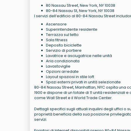
80 Nassau Street, New York, NY 10038
80-84 Nassau St, New York, NY 10038
I servizi dell’edificio al 80-84 Nassau Street includo
Ascensore
Superintendente residente
Terrazza sul tetto
Sala fitness
Deposito biciclette
Servizio di portiere
Lavatrice e asciugatrice nelle unità
Aria condizionata
Lavastoviglie
Opzioni arredate
Layout spaziosi in stile loft
Spazi esterni privati in unità selezionate
80-84 Nassau Street, Manhattan, NYC ospita una combi
1900 e dispone di un totale di 11 unità residenziali e d
come Wall Street e il World Trade Center.
Dettagli specifici sugli attuali inquilini degli uffici o
proprietà beneficia della sua posizione privilegiata 
servizi.
Fornitori di Internet disponibili presso 80-84 Nassa