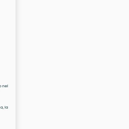
o nel
i
a, la
i