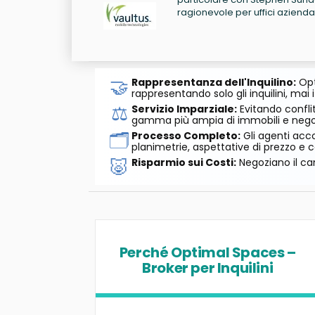
ragionevole per uffici azienda
🤝
Rappresentanza dell'Inquilino:
Opt
rappresentando solo gli inquilini, mai i
⚖️
Servizio Imparziale:
Evitando conflit
gamma più ampia di immobili e negozi
🗂️
Processo Completo:
Gli agenti acco
planimetrie, aspettative di prezzo e c
🐷
Risparmio sui Costi:
Negoziano il can
Perché Optimal Spaces –
Broker per Inquilini