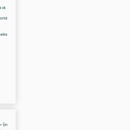
à di
orld
della
» (in
o