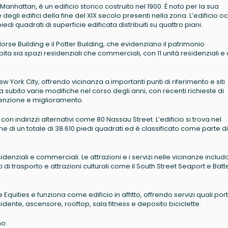
 Manhattan, è un edificio storico costruito nel 1900. È noto per la sua
le degli edifici della fine del XIX secolo presenti nella zona. L’edificio 
iedi quadrati di superficie edificata distribuiti su quattro piani.
Morse Building e il Potter Building, che evidenziano il patrimonio
spita sia spazi residenziali che commerciali, con 11 unità residenziali e
New York City, offrendo vicinanza a importanti punti di riferimento e siti
 subito varie modifiche nel corso degli anni, con recenti richieste di
tenzione e miglioramento.
 indirizzi alternativi come 80 Nassau Street. L’edificio si trova nel
pone di un totale di 38.610 piedi quadrati ed è classificato come parte d
enziali e commerciali. Le attrazioni e i servizi nelle vicinanze inclu
i di trasporto e attrazioni culturali come il South Street Seaport e Batt
quities e funziona come edificio in affitto, offrendo servizi quali port
idente, ascensore, rooftop, sala fitness e deposito biciclette.
no: