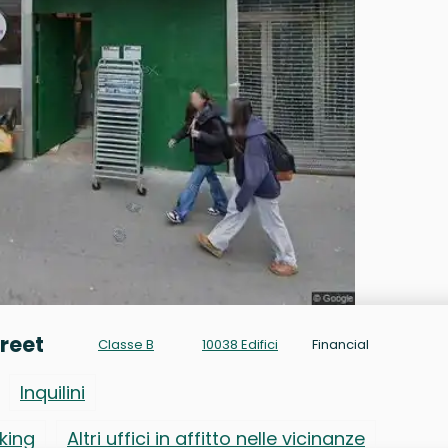
treet
Classe B
10038 Edifici
Financial
Inquilini
rking
Altri uffici in affitto nelle vicinanze