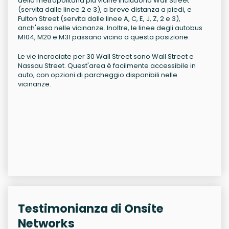
della metropolitana più vicine includono Wall Street
(servita dalle linee 2 e 3), a breve distanza a piedi, e
Fulton Street (servita dalle linee A, C, E, J, Z, 2 e 3),
anch'essa nelle vicinanze. Inoltre, le linee degli autobus
M104, M20 e M31 passano vicino a questa posizione.
Le vie incrociate per 30 Wall Street sono Wall Street e
Nassau Street. Quest'area è facilmente accessibile in
auto, con opzioni di parcheggio disponibili nelle
vicinanze.
Testimonianza di Onsite
Networks