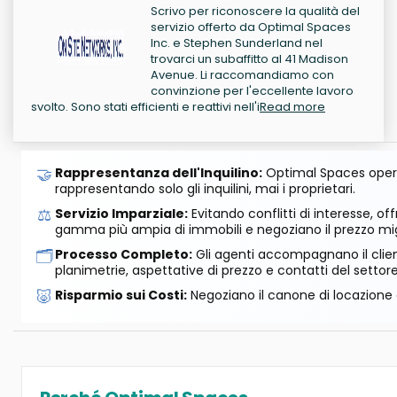
Scrivo per riconoscere la qualità del
servizio offerto da Optimal Spaces
Inc. e Stephen Sunderland nel
trovarci un subaffitto al 41 Madison
Avenue. Li raccomandiamo con
convinzione per l'eccellente lavoro
svolto. Sono stati efficienti e reattivi nell'i
Read more
🤝
Rappresentanza dell'Inquilino:
Optimal Spaces opera
rappresentando solo gli inquilini, mai i proprietari.
⚖️
Servizio Imparziale:
Evitando conflitti di interesse, o
gamma più ampia di immobili e negoziano il prezzo mig
🗂️
Processo Completo:
Gli agenti accompagnano il cliente
planimetrie, aspettative di prezzo e contatti del settore
🐷
Risparmio sui Costi:
Negoziano il canone di locazione e