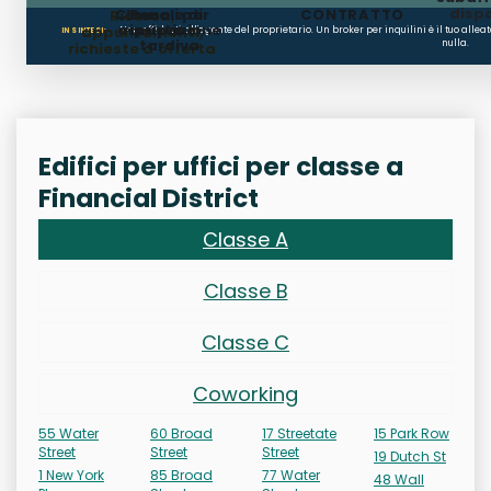
dispo
Clausole di
Penali per
CONTRATTO
Ricerca,
occupazione
ripristino
appuntamenti,
Non affidarti all'agente del proprietario. Un broker per inquilini è il tuo alle
IN SINTESI:
tardiva
nulla.
richieste d'offerta
Edifici per uffici per classe a
Financial District
Classe A
Classe B
Classe C
Coworking
55 Water
60 Broad
17 Streetate
15 Park Row
Street
Street
Street
19 Dutch St
1 New York
85 Broad
77 Water
48 Wall