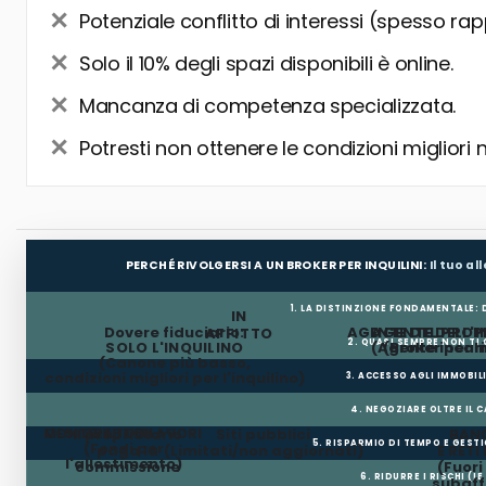
Potenziale conflitto di interessi (spesso rap
Solo il 10% degli spazi disponibili è online.
Mancanza di competenza specializzata.
Potresti non ottenere le condizioni migliori 
PERCHÉ RIVOLGERSI A UN BROKER PER INQUILINI:
Il tuo a
1. LA DISTINZIONE FONDAMENTALE:
IN
Dovere fiduciario:
AGENTE DEL PROP
AGENTE DELL'I
AFFITTO
2. QUASI SEMPRE NON TI
SOLO L'INQUILINO
(Agente incar
(Broker per In
(Canone più basso,
condizioni migliori per l'inquilino)
3. ACCESSO AGLI IMMOBIL
4. NEGOZIARE OLTRE IL 
MESI GRATUITI
CONTRIBUTO LAVORI
Il proprietario
Siti pubblici
BANC
5. RISPARMIO DI TEMPO E GEST
(Fondi per
paga la
(Limitati/non aggiornati)
E RETI
l'allestimento)
commissione
(Fuor
6. RIDURRE I RISCHI (LE
subaffi