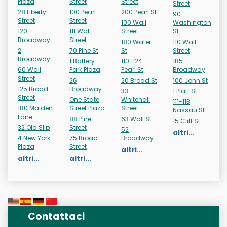
Plaza
Street
Street
Street
28 Liberty
100 Pearl
200 Pearl St
90
Street
Street
100 Wall
Washington
120
111 Wall
Street
St
Broadway
Street
180 Water
110 Wall
2
70 Pine St
St
Street
Broadway
1 Battery
110-124
185
60 Wall
Park Plaza
Pearl St
Broadway
Street
26
20 Broad St
100 John St
125 Broad
Broadway
33
1 Platt St
Street
One State
Whitehall
111-113
180 Maiden
Street Plaza
Street
Nassau St
Lane
88 Pine
63 Wall St
15 Cliff St
32 Old Slip
Street
52
altri...
4 New York
75 Broad
Broadway
Plaza
Street
altri...
altri...
altri...
Contattaci