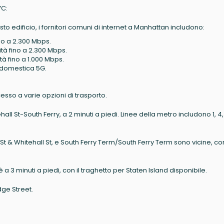
YC:
to edificio, i fornitori comuni di internet a Manhattan includono:
fino a 2.300 Mbps.
cità fino a 2.300 Mbps.
ità fino a 1.000 Mbps.
t domestica 5G.
sso a varie opzioni di trasporto.
all St-South Ferry, a 2 minuti a piedi. Linee della metro includono 1, 4, 
 St & Whitehall St, e South Ferry Term/South Ferry Term sono vicine, co
 a 3 minuti a piedi, con il traghetto per Staten Island disponibile.
dge Street.