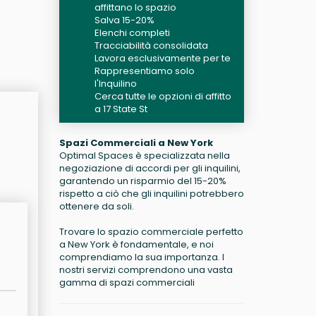
affittano lo spazio
Salva 15-20%
Elenchi completi
Tracciabilità consolidata
Lavora esclusivamente per te
Rappresentiamo solo
l'Inquilino
Cerca tutte le opzioni di affitto
a 17 State St
Spazi Commerciali a New York
Optimal Spaces è specializzata nella
negoziazione di accordi per gli inquilini,
garantendo un risparmio del 15-20%
rispetto a ciò che gli inquilini potrebbero
ottenere da soli.
Trovare lo spazio commerciale perfetto
a New York è fondamentale, e noi
comprendiamo la sua importanza. I
nostri servizi comprendono una vasta
gamma di spazi commerciali