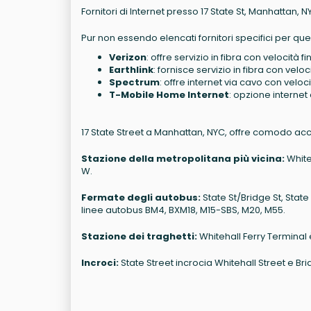
Fornitori di Internet presso 17 State St, Manhattan, N
Pur non essendo elencati fornitori specifici per ques
Verizon
: offre servizio in fibra con velocità 
Earthlink
: fornisce servizio in fibra con velo
Spectrum
: offre internet via cavo con veloc
T-Mobile Home Internet
: opzione interne
17 State Street a Manhattan, NYC, offre comodo acce
Stazione della metropolitana più vicina:
Whiteh
W.
Fermate degli autobus:
State St/Bridge St, State
linee autobus BM4, BXM18, M15-SBS, M20, M55.
Stazione dei traghetti:
Whitehall Ferry Terminal è
Incroci:
State Street incrocia Whitehall Street e Bri