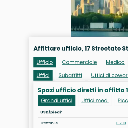
Affittare ufficio, 17 Streetate S
Ufficio
Commerciale
Medico
Uffici
Subaffitti
Uffici di cowo
Spazi ufficio diretti in affitto 
Grandi uffici
Uffici medi
Picc
USD/piedi²
Trattabile
8.700