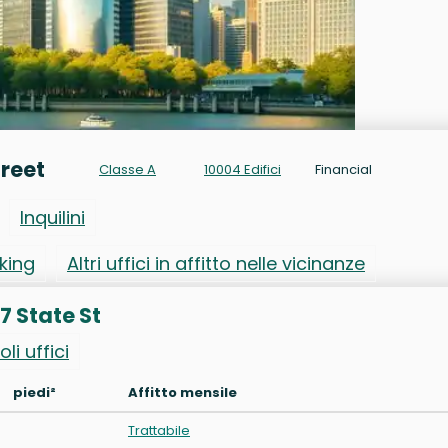
treet
Classe A
10004 Edifici
Financial
Inquilini
rking
Altri uffici in affitto nelle vicinanze
17 State St
oli uffici
piedi²
Affitto mensile
Trattabile