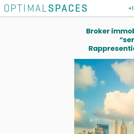
+1
Broker immobi
“se
Rappresentia