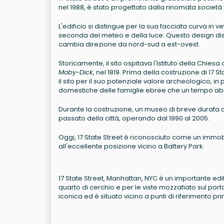
nel 1988, è stato progettato dalla rinomata società
L'edificio si distingue per la sua facciata curva in 
seconda del meteo e della luce. Questo design disti
cambia direzione da nord-sud a est-ovest.
Storicamente, il sito ospitava l'Istituto della Chiesa
Moby-Dick
, nel 1819. Prima della costruzione di 1
il sito per il suo potenziale valore archeologico, in
domestiche delle famiglie ebree che un tempo abi
Durante la costruzione, un museo di breve durata ch
passato della città, operando dal 1990 al 2005.
Oggi, 17 State Street è riconosciuto come un immobil
all'eccellente posizione vicino a Battery Park.
17 State Street, Manhattan, NYC è un importante edific
quarto di cerchio e per le viste mozzafiato sul porto 
iconica ed è situato vicino a punti di riferimento pr