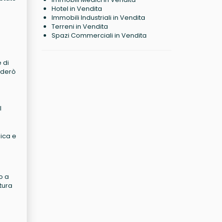
Hotel in Vendita
Immobili Industriali in Vendita
Terreni in Vendita
Spazi Commerciali in Vendita
 di
iderò
l
nica e
o a
ttura