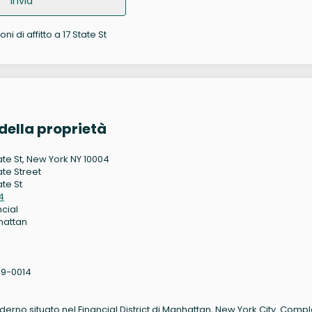
Invia
ni di affitto a 17 State St
della proprietà
tate St, New York NY 10004
ate Street
ate St
4
ncial
hattan
9-0014
erno situato nel Financial District di Manhattan, New York City. Comp