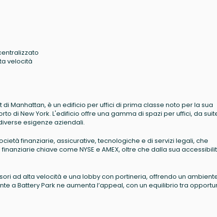
centralizzato
ta velocità
ict di Manhattan, è un edificio per uffici di prima classe noto per la sua
porto di New York. L'edificio offre una gamma di spazi per uffici, da sui
diverse esigenze aziendali.
ocietà finanziarie, assicurative, tecnologiche e di servizi legali, che
oni finanziarie chiave come NYSE e AMEX, oltre che dalla sua accessibili
nsori ad alta velocità e una lobby con portineria, offrendo un ambiente
ente a Battery Park ne aumenta l’appeal, con un equilibrio tra opportun