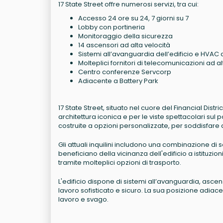
17 State Street offre numerosi servizi, tra cui:
Accesso 24 ore su 24, 7 giorni su 7
Lobby con portineria
Monitoraggio della sicurezza
14 ascensori ad alta velocità
Sistemi all’avanguardia dell’edificio e HVAC 
Molteplici fornitori di telecomunicazioni ad al
Centro conferenze Servcorp
Adiacente a Battery Park
17 State Street, situato nel cuore del Financial Distr
architettura iconica e per le viste spettacolari sul 
costruite a opzioni personalizzate, per soddisfare 
Gli attuali inquilini includono una combinazione di s
beneficiano della vicinanza dell'edificio a istituzi
tramite molteplici opzioni di trasporto.
L'edificio dispone di sistemi all’avanguardia, asce
lavoro sofisticato e sicuro. La sua posizione adiac
lavoro e svago.