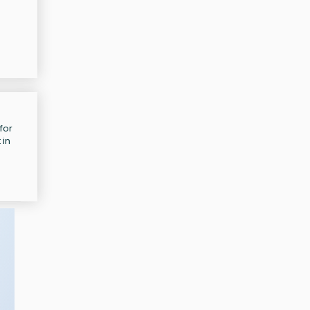
for
 in