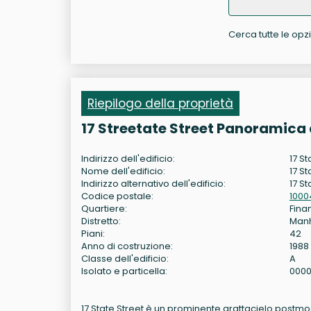
Cerca tutte le opzio
Riepilogo della proprietà
17 Streetate Street Panoramica 
Indirizzo dell'edificio:
17 S
Nome dell'edificio:
17 St
Indirizzo alternativo dell'edificio:
17 St
Codice postale:
1000
Quartiere:
Fina
Distretto:
Man
Piani:
42
Anno di costruzione:
1988
Classe dell'edificio:
A
Isolato e particella:
0000
17 State Street è un prominente grattacielo postmod