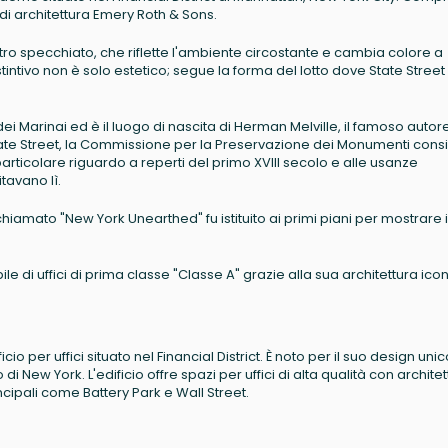
 di architettura Emery Roth & Sons.
vetro specchiato, che riflette l'ambiente circostante e cambia colore a
ntivo non è solo estetico; segue la forma del lotto dove State Street
 dei Marinai ed è il luogo di nascita di Herman Melville, il famoso autore
7 State Street, la Commissione per la Preservazione dei Monumenti cons
 particolare riguardo a reperti del primo XVIII secolo e alle usanze
tavano lì.
iamato "New York Unearthed" fu istituito ai primi piani per mostrare i
e di uffici di prima classe "Classe A" grazie alla sua architettura ico
io per uffici situato nel Financial District. È noto per il suo design unic
di New York. L'edificio offre spazi per uffici di alta qualità con archite
incipali come Battery Park e Wall Street.