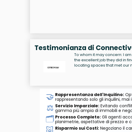
Testimonianza di Connecti
To whom it may concern: I am
the excellent job they did in f
locating spaces that met our
🤝
Rappresentanza dell'Inquilino:
Opt
rappresentando solo gli inquilini, mai i
⚖️
Servizio Imparziale:
Evitando conflit
gamma più ampia di immobili e negozi
🗂️
Processo Completo:
Gli agenti acco
planimetrie, aspettative di prezzo e c
🐷
Risparmio sui Costi:
Negoziano il can