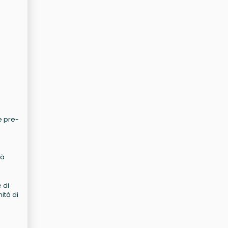
te pre-
tà
 di
ità di