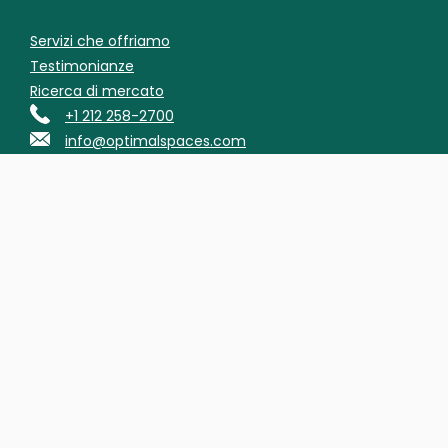
Servizi che offriamo
Testimonianze
Ricerca di mercato
+1 212 258-2700
info@optimalspaces.com