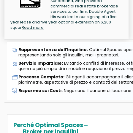
Sunderland, who provided
commercial real estate brokerage
services to our firm, Double Agent.
His work led to our signing of a five
year lease and five year optional extension on 6,200
squar
Read more
🤝
Rappresentanza dell'Inquilino:
Optimal Spaces opera
rappresentando solo gli inquilini, mai i proprietari.
⚖️
Servizio Imparziale:
Evitando conflitti di interesse, o
gamma più ampia di immobili e negoziano il prezzo mig
🗂️
Processo Completo:
Gli agenti accompagnano il cliente
planimetrie, aspettative di prezzo e contatti del settore
🐷
Risparmio sui Costi:
Negoziano il canone di locazione e
Perché Optimal Spaces –
Broker per Inquilini