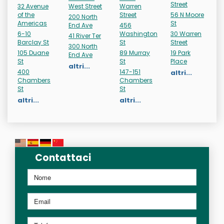
Street
32 Avenue
West Street
Warren
of the
Street
56 N Moore
200 North
Americas
St
End Ave
456
6-10
Washington
30 Warren
41 River Ter
Barclay St
St
Street
300 North
105 Duane
89 Murray
19 Park
End Ave
St
St
Place
altri...
400
147-151
altri...
Chambers
Chambers
St
St
altri...
altri...
Contattaci