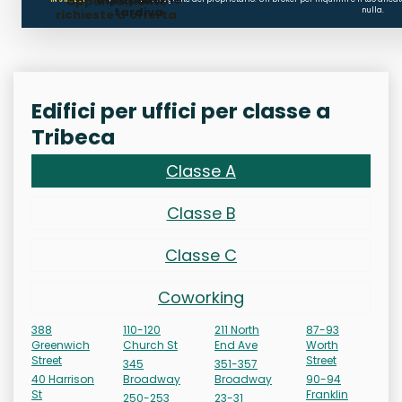
appuntamenti,
tardiva
nulla.
richieste d'offerta
Edifici per uffici per classe a
Tribeca
Classe A
Classe B
Classe C
Coworking
388
110-120
211 North
87-93
Greenwich
Church St
End Ave
Worth
Street
Street
345
351-357
40 Harrison
Broadway
Broadway
90-94
St
Franklin
250-253
23-31