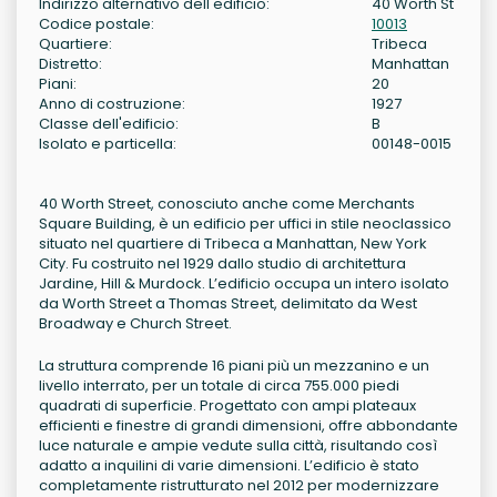
Indirizzo alternativo dell'edificio:
40 Worth St
Codice postale:
10013
Quartiere:
Tribeca
Distretto:
Manhattan
Piani:
20
Anno di costruzione:
1927
Classe dell'edificio:
B
Isolato e particella:
00148-0015
40 Worth Street, conosciuto anche come Merchants
Square Building, è un edificio per uffici in stile neoclassico
situato nel quartiere di Tribeca a Manhattan, New York
City. Fu costruito nel 1929 dallo studio di architettura
Jardine, Hill & Murdock. L’edificio occupa un intero isolato
da Worth Street a Thomas Street, delimitato da West
Broadway e Church Street.
La struttura comprende 16 piani più un mezzanino e un
livello interrato, per un totale di circa 755.000 piedi
quadrati di superficie. Progettato con ampi plateaux
efficienti e finestre di grandi dimensioni, offre abbondante
luce naturale e ampie vedute sulla città, risultando così
adatto a inquilini di varie dimensioni. L’edificio è stato
completamente ristrutturato nel 2012 per modernizzare