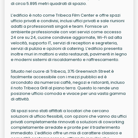
di circa 5.895 metri quadrati di spazio.
L’edificio è noto come Tribeca Film Center e offre spazi
ufficio privati e condivisi, inclusi uffici privati e sale riunioni
adatti a professionisti singoli e team. Fornisce un
ambiente professionale con vari servizi come accesso
24 ore su 24, cucine condivise aggiornate, Wi-Fi ad alta
velocità, supporto IT, servizi di reception e segreteria,
servizi di pulizia e opzioni di catering. L’edificio presenta
inoltre muri in mattoni a vista restaurati, pavimenti in legno
e moderni sistemi di riscaldamento e raffrescamento.
Situato nel cuore di Tribeca, 375 Greenwich Street è
facilmente accessibile con i mezzi pubblici ed è
circondato da numerosi caffè, negozi e ristoranti, incluso
il noto Tribeca Grill al piano terra. Questo lo rende una
posizione ufficio comoda e vivace per una vasta gamma
di attività.
Gli spazi sono stati affittati a locatari che cercano
soluzioni di ufficio flessibili, con opzioni che vanno da uffici
privati completamente rinnovati a soluzioni di coworking
completamente arredate e pronte per il trasferimento
immediato. L’edificio offre un mix di carattere classico e