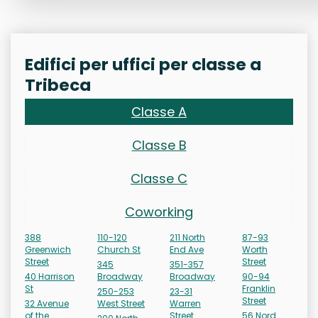
Edifici per uffici per classe a
Tribeca
Classe A
Classe B
Classe C
Coworking
388
110-120
211 North
87-93
Greenwich
Church St
End Ave
Worth
Street
Street
345
351-357
40 Harrison
Broadway
Broadway
90-94
St
Franklin
250-253
23-31
Street
32 Avenue
West Street
Warren
of the
Street
56 Nord