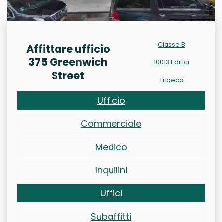
Classe B
Affittare ufficio
375 Greenwich
10013 Edifici
Street
Tribeca
Ufficio
Commerciale
Medico
Inquilini
Uffici
Subaffitti