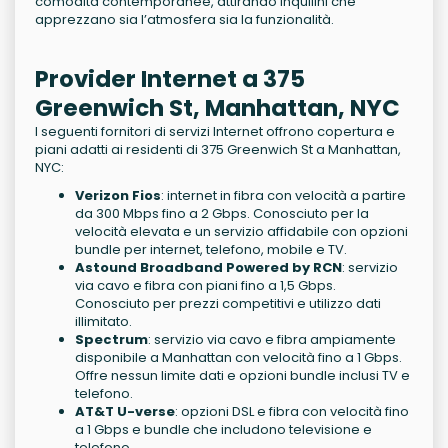
comodità contemporanee, attirando inquilini che
apprezzano sia l’atmosfera sia la funzionalità.
Provider Internet a 375
Greenwich St, Manhattan, NYC
I seguenti fornitori di servizi Internet offrono copertura e
piani adatti ai residenti di 375 Greenwich St a Manhattan,
NYC:
Verizon Fios
: internet in fibra con velocità a partire
da 300 Mbps fino a 2 Gbps. Conosciuto per la
velocità elevata e un servizio affidabile con opzioni
bundle per internet, telefono, mobile e TV.
Astound Broadband Powered by RCN
: servizio
via cavo e fibra con piani fino a 1,5 Gbps.
Conosciuto per prezzi competitivi e utilizzo dati
illimitato.
Spectrum
: servizio via cavo e fibra ampiamente
disponibile a Manhattan con velocità fino a 1 Gbps.
Offre nessun limite dati e opzioni bundle inclusi TV e
telefono.
AT&T U-verse
: opzioni DSL e fibra con velocità fino
a 1 Gbps e bundle che includono televisione e
telefono.