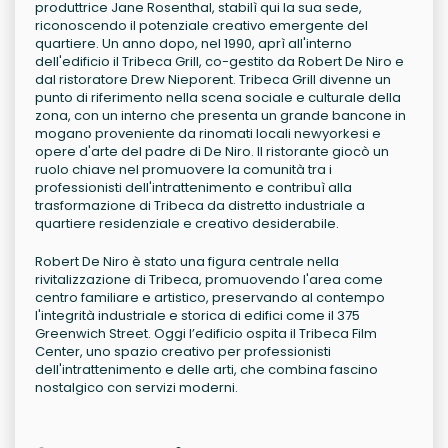
produttrice Jane Rosenthal, stabilì qui la sua sede,
riconoscendo il potenziale creativo emergente del
quartiere. Un anno dopo, nel 1990, aprì all'interno
dell'edificio il Tribeca Grill, co-gestito da Robert De Niro e
dal ristoratore Drew Nieporent. Tribeca Grill divenne un
punto di riferimento nella scena sociale e culturale della
zona, con un interno che presenta un grande bancone in
mogano proveniente da rinomati locali newyorkesi e
opere d'arte del padre di De Niro. Il ristorante giocò un
ruolo chiave nel promuovere la comunità tra i
professionisti dell'intrattenimento e contribuì alla
trasformazione di Tribeca da distretto industriale a
quartiere residenziale e creativo desiderabile.
Robert De Niro è stato una figura centrale nella
rivitalizzazione di Tribeca, promuovendo l'area come
centro familiare e artistico, preservando al contempo
l'integrità industriale e storica di edifici come il 375
Greenwich Street. Oggi l’edificio ospita il Tribeca Film
Center, uno spazio creativo per professionisti
dell'intrattenimento e delle arti, che combina fascino
nostalgico con servizi moderni.