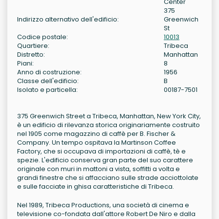
Center
375
Indirizzo alternativo dell'edificio:
Greenwich
St
Codice postale:
10013
Quartiere:
Tribeca
Distretto:
Manhattan
Piani:
8
Anno di costruzione:
1956
Classe dell'edificio:
B
Isolato e particella:
00187-7501
375 Greenwich Street a Tribeca, Manhattan, New York City,
è un edificio di rilevanza storica originariamente costruito
nel 1905 come magazzino di caffè per B. Fischer &
Company. Un tempo ospitava la Martinson Coffee
Factory, che si occupava di importazioni di caffè, tè e
spezie. L'edificio conserva gran parte del suo carattere
originale con muri in mattoni a vista, soffitti a volta e
grandi finestre che si affacciano sulle strade acciottolate
e sulle facciate in ghisa caratteristiche di Tribeca.
Nel 1989, Tribeca Productions, una società di cinema e
televisione co-fondata dall'attore Robert De Niro e dalla