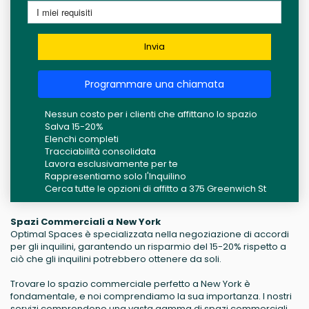
Invia
Programmare una chiamata
Nessun costo per i clienti che affittano lo spazio
Salva 15-20%
Elenchi completi
Tracciabilità consolidata
Lavora esclusivamente per te
Rappresentiamo solo l'Inquilino
Cerca tutte le opzioni di affitto a 375 Greenwich St
Spazi Commerciali a New York
Optimal Spaces è specializzata nella negoziazione di accordi
per gli inquilini, garantendo un risparmio del 15-20% rispetto a
ciò che gli inquilini potrebbero ottenere da soli.
Trovare lo spazio commerciale perfetto a New York è
fondamentale, e noi comprendiamo la sua importanza. I nostri
servizi comprendono una vasta gamma di spazi commerciali