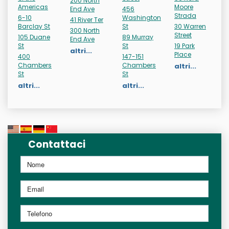
200 North
Americas
Moore
End Ave
456
Strada
6-10
Washington
41 River Ter
Barclay St
St
30 Warren
300 North
Street
105 Duane
89 Murray
End Ave
St
St
19 Park
altri...
Place
400
147-151
Chambers
Chambers
altri...
St
St
altri...
altri...
Contattaci