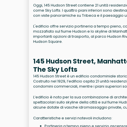
Oggi, 145 Hudson Street contiene 21 unità residenziali
come Sky Lofts. I quattro piani inferiori sono desti
con viste panoramiche su Tribeca e il paesaggio u
L'edificio offre servizio portineria a tempo pieno,
mozzafiato sul fiume Hudson e lo skyline di Manhatt
importanti opzioni di trasporto, al parco Hudson Ri
Hudson Square.
145 Hudson Street, Manhat
The Sky Lofts
145 Hudson Street è un edificio condominiale storico
Costruito nel 1929, l’edificio ospita 21 unità residenz
condomini commerciali, mentre i piani superiori sono
L’edificio è noto per la sua combinazione di architet
spettacolari sullo skyline della città e sul fiume Hu
alcune dotate di vasche idromassaggio private, cu
Caratteristiche e servizi notevoli includono:
Portineria a tempo pieno e servizio ascenso