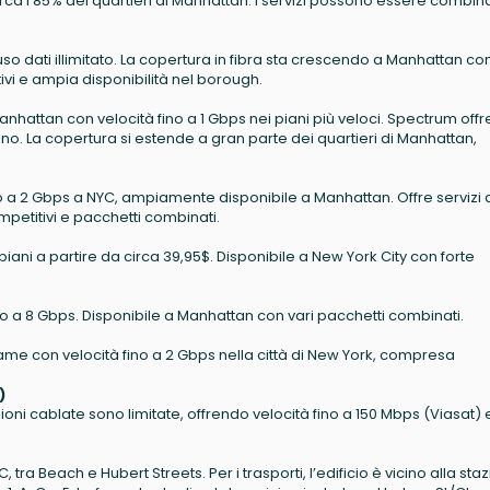
circa l’85% dei quartieri di Manhattan. I servizi possono essere combina
 uso dati illimitato. La copertura in fibra sta crescendo a Manhattan co
ivi e ampia disponibilità nel borough.
nhattan con velocità fino a 1 Gbps nei piani più veloci. Spectrum offr
fono. La copertura si estende a gran parte dei quartieri di Manhattan,
ino a 2 Gbps a NYC, ampiamente disponibile a Manhattan. Offre servizi 
mpetitivi e pacchetti combinati.
 piani a partire da circa 39,95$. Disponibile a New York City con forte
fino a 8 Gbps. Disponibile a Manhattan con vari pacchetti combinati.
e rame con velocità fino a 2 Gbps nella città di New York, compresa
)
oni cablate sono limitate, offrendo velocità fino a 150 Mbps (Viasat) 
.
tra Beach e Hubert Streets. Per i trasporti, l’edificio è vicino alla sta