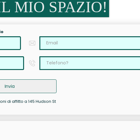
L MIO SPAZIO!
io
Invia
oni di affitto a 145 Hudson St