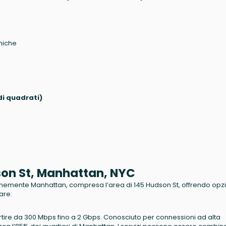
miche
di quadrati)
dson St, Manhattan, NYC
omunemente Manhattan, compresa l’area di 145 Hudson St, offrendo opz
are:
 partire da 300 Mbps fino a 2 Gbps. Conosciuto per connessioni ad alta