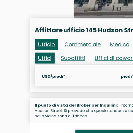
Affittare ufficio 145 Hudson St
Ufficio
Commerciale
Medico
Uffici
Subaffitti
Uffici di cowo
USD/piedi²
piedi
Il punto di vista del Broker per Inquilini:
Il ritor
Hudson Street. Si prevede che questa tendenza conti
nella vicina zona di Tribeca.