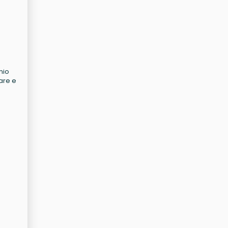
nio
nare e