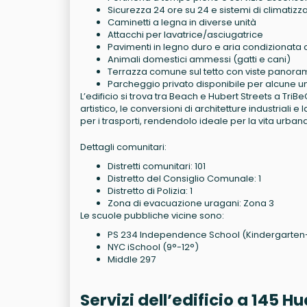
Sicurezza 24 ore su 24 e sistemi di climatizz
Caminetti a legna in diverse unità
Attacchi per lavatrice/asciugatrice
Pavimenti in legno duro e aria condizionata 
Animali domestici ammessi (gatti e cani)
Terrazza comune sul tetto con viste panora
Parcheggio privato disponibile per alcune un
L’edificio si trova tra Beach e Hubert Streets a Tri
artistico, le conversioni di architetture industriali
per i trasporti, rendendolo ideale per la vita urbana
Dettagli comunitari:
Distretti comunitari: 101
Distretto del Consiglio Comunale: 1
Distretto di Polizia: 1
Zona di evacuazione uragani: Zona 3
Le scuole pubbliche vicine sono:
PS 234 Independence School (Kindergarten
NYC iSchool (9°-12°)
Middle 297
Servizi dell’edificio a 145 