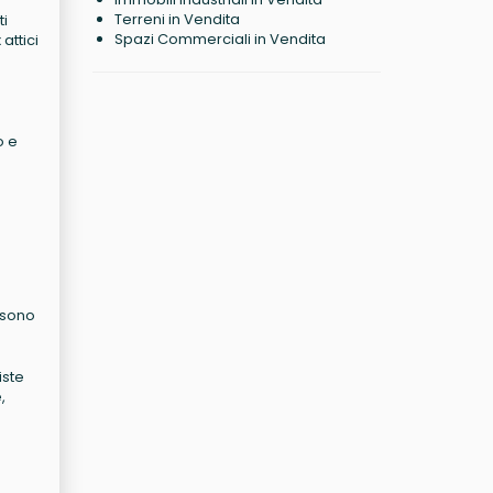
Terreni in Vendita
ti
Spazi Commerciali in Vendita
attici
o e
i sono
iste
,