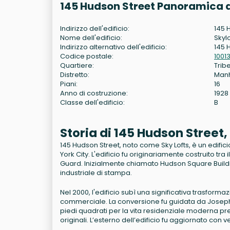
145 Hudson Street Panoramica d
Indirizzo dell'edificio:
145 
Nome dell'edificio:
Skylo
Indirizzo alternativo dell'edificio:
145 
Codice postale:
1001
Quartiere:
Trib
Distretto:
Man
Piani:
16
Anno di costruzione:
1928
Classe dell'edificio:
B
Storia di 145 Hudson Street
145 Hudson Street, noto come Sky Lofts, è un edificio
York City. L'edificio fu originariamente costruito tra 
Guard. Inizialmente chiamato Hudson Square Buildi
industriale di stampa.
Nel 2000, l'edificio subì una significativa trasfor
commerciale. La conversione fu guidata da Joseph P
piedi quadrati per la vita residenziale moderna pre
originali. L’esterno dell’edificio fu aggiornato con