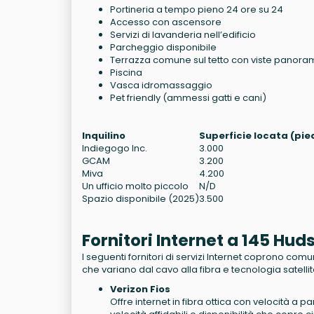
Portineria a tempo pieno 24 ore su 24
Accesso con ascensore
Servizi di lavanderia nell’edificio
Parcheggio disponibile
Terrazza comune sul tetto con viste panora
Piscina
Vasca idromassaggio
Pet friendly (ammessi gatti e cani)
Inquilino
Superficie locata (pie
Indiegogo Inc.
3.000
GCAM
3.200
Miva
4.200
Un ufficio molto piccolo
N/D
Spazio disponibile (2025)
3.500
Fornitori Internet a 145 Hu
I seguenti fornitori di servizi Internet coprono c
che variano dal cavo alla fibra e tecnologia satellit
Verizon Fios
Offre internet in fibra ottica con velocità a