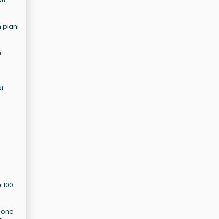
ti
n piani
e
di
e 100
zione