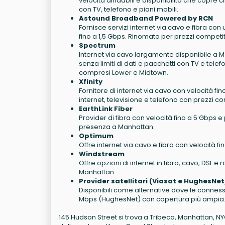
velocità affidabili e disponibilità che copre 
con TV, telefono e piani mobili.
Astound Broadband Powered by RCN
Fornisce servizi internet via cavo e fibra con
fino a 1,5 Gbps. Rinomato per prezzi competit
Spectrum
Internet via cavo largamente disponibile a Ma
senza limiti di dati e pacchetti con TV e tele
compresi Lower e Midtown.
Xfinity
Fornitore di internet via cavo con velocità f
internet, televisione e telefono con prezzi co
EarthLink Fiber
Provider di fibra con velocità fino a 5 Gbps e
presenza a Manhattan.
Optimum
Offre internet via cavo e fibra con velocità 
Windstream
Offre opzioni di internet in fibra, cavo, DSL 
Manhattan.
Provider satellitari (Viasat e HughesNet
Disponibili come alternative dove le connessi
Mbps (HughesNet) con copertura più ampia
145 Hudson Street si trova a Tribeca, Manhattan, NYC, 