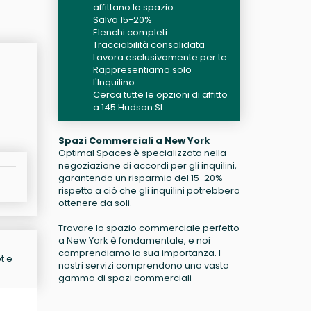
affittano lo spazio
Salva 15-20%
Elenchi completi
Tracciabilità consolidata
Lavora esclusivamente per te
Rappresentiamo solo
l'Inquilino
Cerca tutte le opzioni di affitto
a 145 Hudson St
Spazi Commerciali a New York
Optimal Spaces è specializzata nella
negoziazione di accordi per gli inquilini,
garantendo un risparmio del 15-20%
rispetto a ciò che gli inquilini potrebbero
ottenere da soli.
Trovare lo spazio commerciale perfetto
a New York è fondamentale, e noi
comprendiamo la sua importanza. I
t e
nostri servizi comprendono una vasta
gamma di spazi commerciali