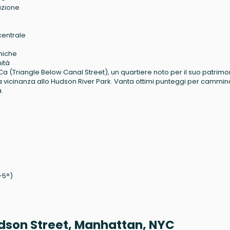
azione
centrale
miche
ità
BeCa (Triangle Below Canal Street), un quartiere noto per il suo patrimo
 e la vicinanza allo Hudson River Park. Vanta ottimi punteggi per cammi
.
-5°)
Hudson Street, Manhattan, NYC