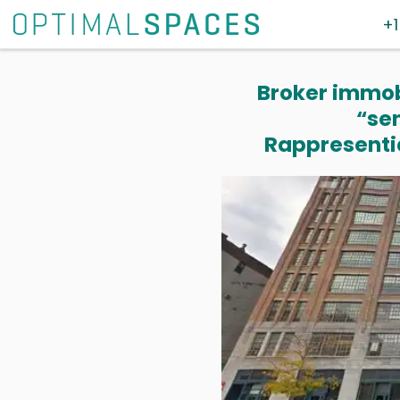
+1
Broker immobi
“se
Rappresentia