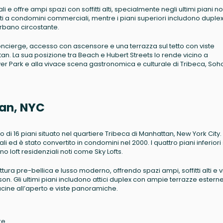
 e offre ampi spazi con soffitti alti, specialmente negli ultimi piani no
nati a condomini commerciali, mentre i piani superiori includono duplex 
rbano circostante.
 concierge, accesso con ascensore e una terrazza sul tetto con viste
an. La sua posizione tra Beach e Hubert Streets lo rende vicino a
ver Park e alla vivace scena gastronomica e culturale di Tribeca, Soh
tan, NYC
 di 16 piani situato nel quartiere Tribeca di Manhattan, New York City.
iali ed è stato convertito in condomini nel 2000. I quattro piani inferior
 loft residenziali noti come Sky Lofts.
tura pre-bellica e lusso moderno, offrendo spazi ampi, soffitti alti e v
dson. Gli ultimi piani includono attici duplex con ampie terrazze esterne
cine all’aperto e viste panoramiche.
re