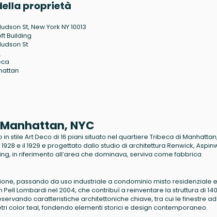
ella proprietà
Hudson St, New York NY 10013
ft Building
Hudson St
3
eca
hattan
, Manhattan, NYC
 in stile Art Deco di 16 piani situato nel quartiere Tribeca di Manhatta
il 1928 e il 1929 e progettato dallo studio di architettura Renwick, Aspin
ng, in riferimento all’area che dominava, serviva come fabbrica
mazione, passando da uso industriale a condominio misto residenziale 
ell Lombardi nel 2004, che contribuì a reinventare la struttura di 14
servando caratteristiche architettoniche chiave, tra cui le finestre a
 vetri color teal, fondendo elementi storici e design contemporaneo.