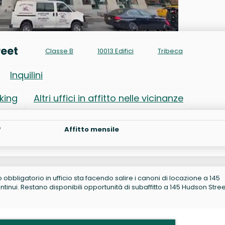
reet
Classe B
10013 Edifici
Tribeca
Inquilini
rking
Altri uffici in affitto nelle vicinanze
²
Affitto mensile
no obbligatorio in ufficio sta facendo salire i canoni di locazione a 145
nui. Restano disponibili opportunità di subaffitto a 145 Hudson Stree