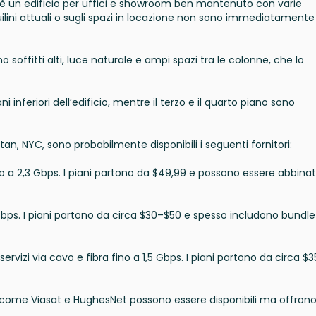
 è un edificio per uffici e showroom ben mantenuto con varie
nquilini attuali o sugli spazi in locazione non sono immediatamente
no soffitti alti, luce naturale e ampi spazi tra le colonne, che lo
nferiori dell’edificio, mentre il terzo e il quarto piano sono
tan, NYC, sono probabilmente disponibili i seguenti fornitori:
ino a 2,3 Gbps. I piani partono da $49,99 e possono essere abbinat
1 Gbps. I piani partono da circa $30–$50 e spesso includono bundl
 servizi via cavo e fibra fino a 1,5 Gbps. I piani partono da circa $3
llite come Viasat e HughesNet possono essere disponibili ma offron