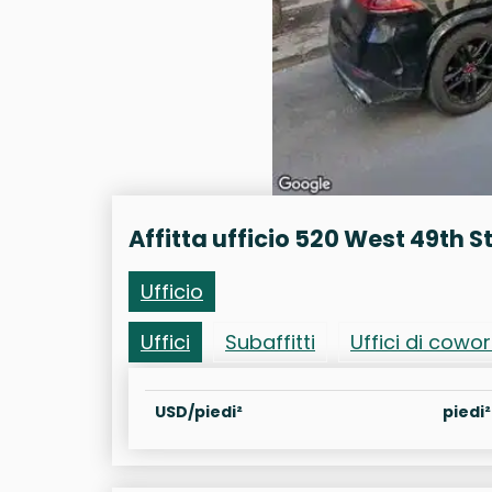
Affitta ufficio 520 West 49th S
Ufficio
Uffici
Subaffitti
Uffici di cowo
USD/piedi²
piedi²