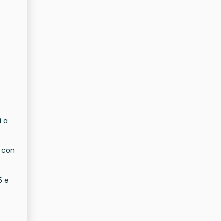
i a
e con
5 e
o