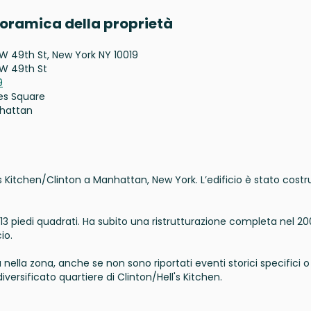
noramica della proprietà
W 49th St, New York NY 10019
W 49th St
9
es Square
hattan
's Kitchen/Clinton a Manhattan, New York. L’edificio è stato costr
613 piedi quadrati. Ha subito una ristrutturazione completa nel 20
io.
a nella zona, anche se non sono riportati eventi storici specifici o
iversificato quartiere di Clinton/Hell's Kitchen.