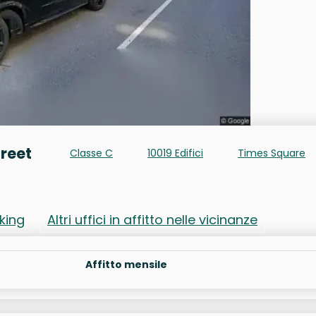
treet
Classe C
10019 Edifici
Times Square
rking
Altri uffici in affitto nelle vicinanze
Affitto mensile