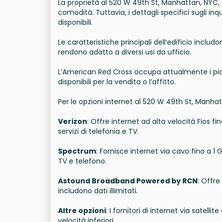
La proprietà al 520 W 49th St, Manhattan, NYC,
comodità. Tuttavia, i dettagli specifici sugli i
disponibili.
Le caratteristiche principali dell’edificio includo
rendono adatto a diversi usi da ufficio.
L’American Red Cross occupa attualmente i piani i
disponibili per la vendita o l’affitto.
Per le opzioni internet al 520 W 49th St, Manhat
Verizon
: Offre internet ad alta velocità Fios f
servizi di telefonia e TV.
Spectrum
: Fornisce internet via cavo fino a 
TV e telefono.
Astound Broadband Powered by RCN
: Offre
includono dati illimitati.
Altre opzioni
: I fornitori di internet via sate
velocità inferiori.