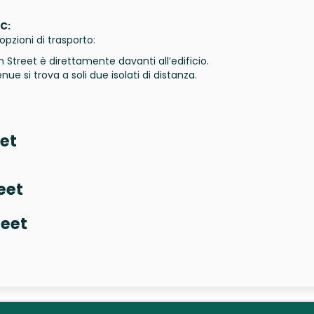
C:
pzioni di trasporto:
 Street è direttamente davanti all’edificio.
ue si trova a soli due isolati di distanza.
eet
eet
reet