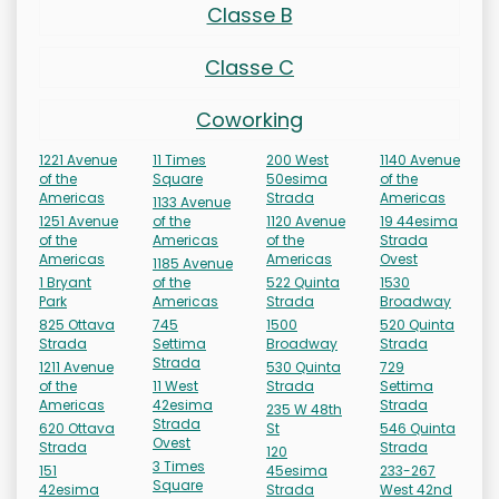
Classe B
Classe C
Coworking
1221 Avenue
11 Times
200 West
1140 Avenue
of the
Square
50esima
of the
Americas
Strada
Americas
1133 Avenue
1251 Avenue
of the
1120 Avenue
19 44esima
of the
Americas
of the
Strada
Americas
Americas
Ovest
1185 Avenue
1 Bryant
of the
522 Quinta
1530
Park
Americas
Strada
Broadway
825 Ottava
745
1500
520 Quinta
Strada
Settima
Broadway
Strada
Strada
1211 Avenue
530 Quinta
729
of the
11 West
Strada
Settima
Americas
42esima
Strada
235 W 48th
Strada
620 Ottava
St
546 Quinta
Ovest
Strada
Strada
120
3 Times
151
45esima
233-267
Square
42esima
Strada
West 42nd