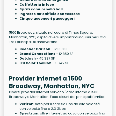
Caffetteria in loco
Spazi comuni nella hall
Ingresso all’edificio con tessera
Cinque ascensori passeggeri
1500 Broadway, situato nel cuore di Times Square,
Manhattan, NYC, ospita diversi importanti inquilini per uffici.
Tra i principali si annoverano:
Beecher Carlson
- 12.850 SF
Brand Connections
- 12.850 SF
Dotdash
- 45.337 SF
LDI Color ToolBox
- 15.742 SF
Provider Internet a 1500
Broadway, Manhattan, NYC
Diversi provider Internet servono l'area intorno a 1500
Broadway a Manhattan. Ecco alcuni dei principali fornitori:
Verizon
: noto per il servizio Fios ad alta velocità,
con velocità fino a 2,3 Gbps.
Spectrum
: offre Internet via cavo con velocità fino