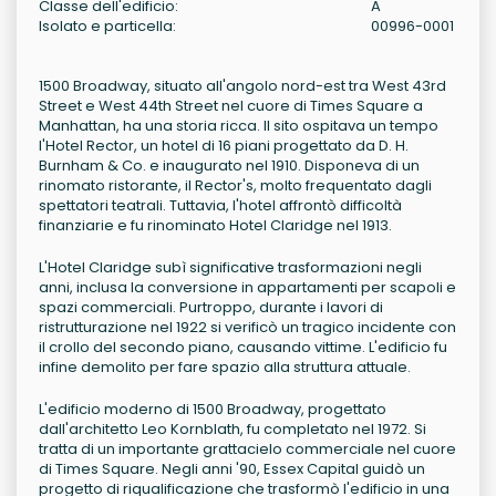
Classe dell'edificio:
A
Isolato e particella:
00996-0001
1500 Broadway, situato all'angolo nord-est tra West 43rd
Street e West 44th Street nel cuore di Times Square a
Manhattan, ha una storia ricca. Il sito ospitava un tempo
l'Hotel Rector, un hotel di 16 piani progettato da D. H.
Burnham & Co. e inaugurato nel 1910. Disponeva di un
rinomato ristorante, il Rector's, molto frequentato dagli
spettatori teatrali. Tuttavia, l'hotel affrontò difficoltà
finanziarie e fu rinominato Hotel Claridge nel 1913.
L'Hotel Claridge subì significative trasformazioni negli
anni, inclusa la conversione in appartamenti per scapoli e
spazi commerciali. Purtroppo, durante i lavori di
ristrutturazione nel 1922 si verificò un tragico incidente con
il crollo del secondo piano, causando vittime. L'edificio fu
infine demolito per fare spazio alla struttura attuale.
L'edificio moderno di 1500 Broadway, progettato
dall'architetto Leo Kornblath, fu completato nel 1972. Si
tratta di un importante grattacielo commerciale nel cuore
di Times Square. Negli anni '90, Essex Capital guidò un
progetto di riqualificazione che trasformò l'edificio in una