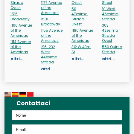
Strada
1177 Avenue
Ovest
Street
Ovest
of the
50
10 West
Americas
1515
47esima
46esima
Broadway
1501
Strada
Strada
Broadway
Ovest
1166 Avenue
303
of the
1155 Avenue
1180 Avenue
42esima
Americas
of the
of the
Strada
Americas
Americas
Ovest
1114 Avenue
of the
216-232
312 W 43rd
550 Quinta
Americas
West
St
Strada
44esima
altri...
altri...
altri...
Strada
altri...
Contattaci