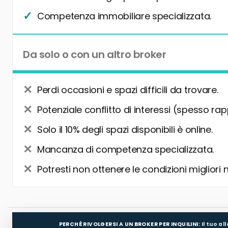
Competenza immobiliare specializzata.
Da solo o con un altro broker
Perdi occasioni e spazi difficili da trovare.
Potenziale conflitto di interessi (spesso rap
Solo il 10% degli spazi disponibili è online.
Mancanza di competenza specializzata.
Potresti non ottenere le condizioni migliori 
PERCHÉ RIVOLGERSI A UN BROKER PER INQUILINI:
Il tuo a