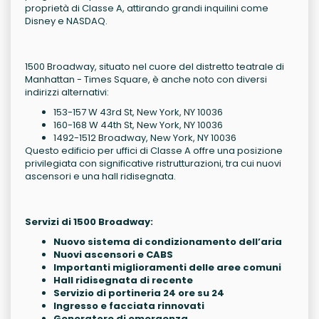
proprietà di Classe A, attirando grandi inquilini come
Disney e NASDAQ.
1500 Broadway, situato nel cuore del distretto teatrale di
Manhattan - Times Square, è anche noto con diversi
indirizzi alternativi:
153-157 W 43rd St, New York, NY 10036
160-168 W 44th St, New York, NY 10036
1492-1512 Broadway, New York, NY 10036
Questo edificio per uffici di Classe A offre una posizione
privilegiata con significative ristrutturazioni, tra cui nuovi
ascensori e una hall ridisegnata.
Servizi di 1500 Broadway:
Nuovo sistema di condizionamento dell’aria
Nuovi ascensori e CABS
Importanti miglioramenti delle aree comuni
Hall ridisegnata di recente
Servizio di portineria 24 ore su 24
Ingresso e facciata rinnovati
Generatore di emergenza