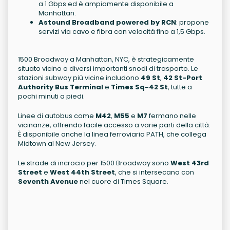
a 1 Gbps ed è ampiamente disponibile a
Manhattan.
Astound Broadband powered by RCN
: propone
servizi via cavo e fibra con velocità fino a 1,5 Gbps.
1500 Broadway a Manhattan, NYC, è strategicamente
situato vicino a diversi importanti snodi di trasporto. Le
stazioni subway più vicine includono
49 St
,
42 St-Port
Authority Bus Terminal
e
Times Sq-42 St
, tutte a
pochi minuti a piedi.
Linee di autobus come
M42
,
M55
e
M7
fermano nelle
vicinanze, offrendo facile accesso a varie parti della città.
È disponibile anche la linea ferroviaria PATH, che collega
Midtown al New Jersey.
Le strade di incrocio per 1500 Broadway sono
West 43rd
Street
e
West 44th Street
, che si intersecano con
Seventh Avenue
nel cuore di Times Square.