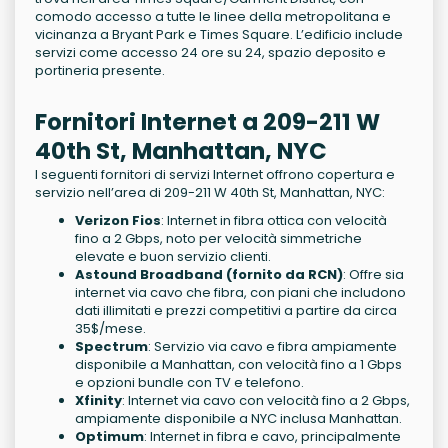
comodo accesso a tutte le linee della metropolitana e
vicinanza a Bryant Park e Times Square. L’edificio include
servizi come accesso 24 ore su 24, spazio deposito e
portineria presente.
Fornitori Internet a 209-211 W
40th St, Manhattan, NYC
I seguenti fornitori di servizi Internet offrono copertura e
servizio nell’area di 209-211 W 40th St, Manhattan, NYC:
Verizon Fios
: Internet in fibra ottica con velocità
fino a 2 Gbps, noto per velocità simmetriche
elevate e buon servizio clienti.
Astound Broadband (fornito da RCN)
: Offre sia
internet via cavo che fibra, con piani che includono
dati illimitati e prezzi competitivi a partire da circa
35$/mese.
Spectrum
: Servizio via cavo e fibra ampiamente
disponibile a Manhattan, con velocità fino a 1 Gbps
e opzioni bundle con TV e telefono.
Xfinity
: Internet via cavo con velocità fino a 2 Gbps,
ampiamente disponibile a NYC inclusa Manhattan.
Optimum
: Internet in fibra e cavo, principalmente