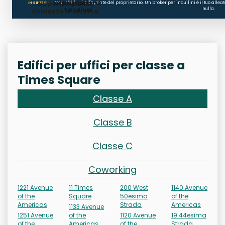
occupazione
ripristino
appuntamenti,
Non affidarti all'agente del proprietario. Un broker per inquilini è il tuo alle
IN SINTESI:
tardiva
nulla.
richieste d'offerta
Edifici per uffici per classe a
Times Square
Classe A
Classe B
Classe C
Coworking
1221 Avenue
11 Times
200 West
1140 Avenue
of the
Square
50esima
of the
Americas
Strada
Americas
1133 Avenue
1251 Avenue
of the
1120 Avenue
19 44esima
of the
Americas
of the
Strada