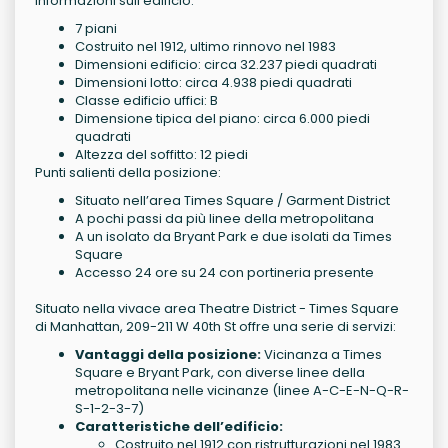
Informazioni sull’edificio:
7 piani
Costruito nel 1912, ultimo rinnovo nel 1983
Dimensioni edificio: circa 32.237 piedi quadrati
Dimensioni lotto: circa 4.938 piedi quadrati
Classe edificio uffici: B
Dimensione tipica del piano: circa 6.000 piedi
quadrati
Altezza del soffitto: 12 piedi
Punti salienti della posizione:
Situato nell’area Times Square / Garment District
A pochi passi da più linee della metropolitana
A un isolato da Bryant Park e due isolati da Times
Square
Accesso 24 ore su 24 con portineria presente
Situato nella vivace area Theatre District - Times Square
di Manhattan, 209-211 W 40th St offre una serie di servizi:
Vantaggi della posizione:
Vicinanza a Times
Square e Bryant Park, con diverse linee della
metropolitana nelle vicinanze (linee A-C-E-N-Q-R-
S-1-2-3-7)
Caratteristiche dell’edificio:
Costruito nel 1912 con ristrutturazioni nel 1983