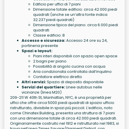
Edificio per uffici di 7 piani
Dimensione totale edificio: circa 42.000 piedi
quadrati (anche se un’altra fonte indica
32.237 piedi quadrati)
Dimensione tipica del piano: circa 6.000 piedi
quadrati
Classe edificio: B
Accesso e sicurezza:
Accesso 24 ore su 24,
portineria presente
Spazi e layout:
Piani interi disponibili con spazio open space
2 bagni per piano
Possibilità di angolo cucina con acqua
Aria condizionata controllata dall’inquilino
Contatore elettrico diretto
Altri servizi:
Spazio di deposito disponibile
Servizi del quartiere:
Linee autobus nelle
vicinanze (linea M20)
209-211 W 40th St, Manhattan, NYC, è una proprietà per
uffici che offre circa 5000 piedi quadrati di spazio ufficio
ristrutturato, divisibile in spazi più piccoli. L’edificio, noto
come Chinatex Building, presenta una struttura di 7 piani
con una dimensione totale di circa 42.000 piedi quadrati.
Originariamente costruito nel 1912 e ristrutturato nel 1983, si
trova nell’area Times Square/Garment District, con