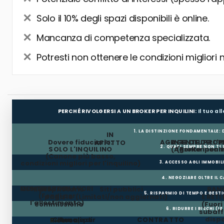
Solo il 10% degli spazi disponibili è online.
Mancanza di competenza specializzata.
Potresti non ottenere le condizioni migliori 
PERCHÉ RIVOLGERSI A UN BROKER PER INQUILINI:
Il tuo a
1. LA DISTINZIONE FONDAMENTALE:
IN
Dovere fiduciario:
AGENTE DEL PROP
AGENTE DELL'I
AFFITTO
2. QUASI SEMPRE NON TI
SOLO L'INQUILINO
(Agente incar
(Broker per In
(Canone più basso,
condizioni migliori per l'inquilino)
3. ACCESSO AGLI IMMOBIL
4. NEGOZIARE OLTRE IL 
MESI GRATUITI
CONTRIBUTO LAVORI
Il proprietario
Siti pubblici
BANC
5. RISPARMIO DI TEMPO E GEST
(Fondi per
paga la
(Limitati/non aggiornati)
E RETI
l'allestimento)
commissione
(Fuor
6. RIDURRE I RISCHI (LE
subaffi
dispo
Clausole di
Penali per
CONTRATTO
Ricerca,