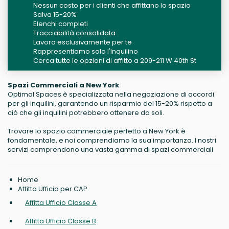
Nessun costo per i clienti che affittano lo spazio
Salva 15-20%
Elenchi completi
Tracciabilità consolidata
Lavora esclusivamente per te
Rappresentiamo solo l'Inquilino
Cerca tutte le opzioni di affitto a 209-211 W 40th St
Spazi Commerciali a New York
Optimal Spaces è specializzata nella negoziazione di accordi
per gli inquilini, garantendo un risparmio del 15-20% rispetto a
ciò che gli inquilini potrebbero ottenere da soli.
Trovare lo spazio commerciale perfetto a New York è
fondamentale, e noi comprendiamo la sua importanza. I nostri
servizi comprendono una vasta gamma di spazi commerciali
Home
Affitta Ufficio per CAP
Affitta Ufficio Classe A
Affitta Ufficio Classe B