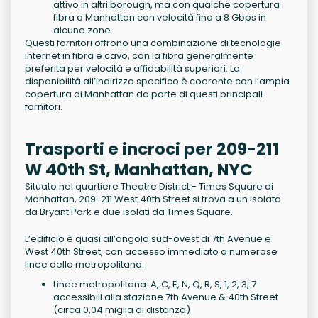
attivo in altri borough, ma con qualche copertura
fibra a Manhattan con velocità fino a 8 Gbps in
alcune zone.
Questi fornitori offrono una combinazione di tecnologie
internet in fibra e cavo, con la fibra generalmente
preferita per velocità e affidabilità superiori. La
disponibilità all’indirizzo specifico è coerente con l’ampia
copertura di Manhattan da parte di questi principali
fornitori.
Trasporti e incroci per 209-211
W 40th St, Manhattan, NYC
Situato nel quartiere Theatre District - Times Square di
Manhattan, 209-211 West 40th Street si trova a un isolato
da Bryant Park e due isolati da Times Square.
L’edificio è quasi all’angolo sud-ovest di 7th Avenue e
West 40th Street, con accesso immediato a numerose
linee della metropolitana:
Linee metropolitana: A, C, E, N, Q, R, S, 1, 2, 3, 7
accessibili alla stazione 7th Avenue & 40th Street
(circa 0,04 miglia di distanza)