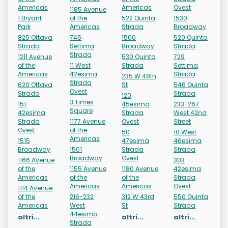
Americas
Americas
Ovest
1185 Avenue
1 Bryant
of the
522 Quinta
1530
Park
Americas
Strada
Broadway
825 Ottava
745
1500
520 Quinta
Strada
Settima
Broadway
Strada
Strada
1211 Avenue
530 Quinta
729
of the
11 West
Strada
Settima
Americas
42esima
Strada
235 W 48th
Strada
620 Ottava
St
546 Quinta
Ovest
Strada
Strada
120
3 Times
151
45esima
233-267
Square
42esima
Strada
West 42nd
Strada
1177 Avenue
Ovest
Street
Ovest
of the
50
10 West
Americas
1515
47esima
46esima
Broadway
1501
Strada
Strada
Broadway
Ovest
1166 Avenue
303
of the
1155 Avenue
1180 Avenue
42esima
Americas
of the
of the
Strada
Americas
Americas
Ovest
1114 Avenue
of the
216-232
312 W 43rd
550 Quinta
Americas
West
St
Strada
44esima
altri...
altri...
altri...
Strada