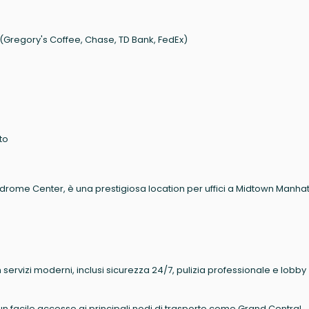
e (Gregory's Coffee, Chase, TD Bank, FedEx)
to
rome Center, è una prestigiosa location per uffici a Midtown Manhat
n servizi moderni, inclusi sicurezza 24/7, pulizia professionale e lobby
 un facile accesso ai principali nodi di trasporto come Grand Central