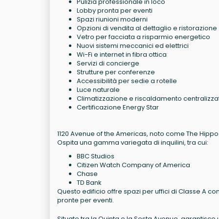
Pulizia professionale in loco
Lobby pronta per eventi
Spazi riunioni moderni
Opzioni di vendita al dettaglio e ristorazion
Vetro per facciata a risparmio energetico
Nuovi sistemi meccanici ed elettrici
Wi-Fi e internet in fibra ottica
Servizi di concierge
Strutture per conferenze
Accessibilità per sedie a rotelle
Luce naturale
Climatizzazione e riscaldamento centralizza
Certificazione Energy Star
1120 Avenue of the Americas, noto come The Hippod
Ospita una gamma variegata di inquilini, tra cui:
BBC Studios
Citizen Watch Company of America
Chase
TD Bank
Questo edificio offre spazi per uffici di Classe A co
pronte per eventi.
Situato tra la Quinta e la Sesta Avenue, garantisce