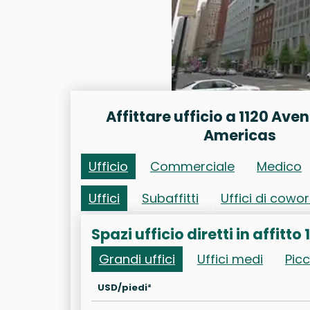
Affittare ufficio a 1120 Ave
Americas
Ufficio
Commerciale
Medico
Uffici
Subaffitti
Uffici di cowo
Spazi ufficio diretti in affit
Grandi uffici
Uffici medi
Picc
USD/piedi²