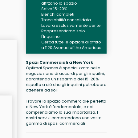
affittano lo spazio
Salva 15-20%
Elenchi completi
Tracciabilità consolidata
Lavora esclusivamente per te
Rappresentiamo solo
l'Inquilino
Cerca tutte le opzioni di affitto
a 1120 Avenue of the Americas
Spazi Commerciali a New York
Optimal Spaces è specializzata nella
negoziazione di accordi per gli inquilini,
garantendo un risparmio del 15-20%
rispetto a ciò che gli inquilini potrebbero
ottenere da soli.
Trovare lo spazio commerciale perfetto
a New York è fondamentale, e noi
comprendiamo la sua importanza. I
nostri servizi comprendono una vasta
gamma di spazi commerciali