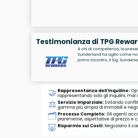
Testimonianza di TPG Rewa
A chi di competenza, la presen
Sunderland ha agito come nostr
primo incontro, il Sig. Sunderl
🤝
Rappresentanza dell'Inquilino:
Opt
rappresentando solo gli inquilini, mai i
⚖️
Servizio Imparziale:
Evitando conflit
gamma più ampia di immobili e negozi
🗂️
Processo Completo:
Gli agenti acco
planimetrie, aspettative di prezzo e c
🐷
Risparmio sui Costi:
Negoziano il can