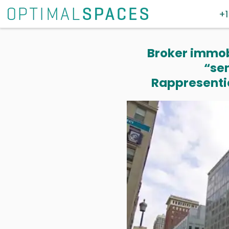
+1
Broker immobi
“se
Rappresentia