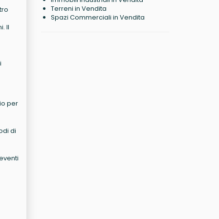
Terreni in Vendita
tro
Spazi Commerciali in Vendita
 Il
i
io per
odi di
eventi