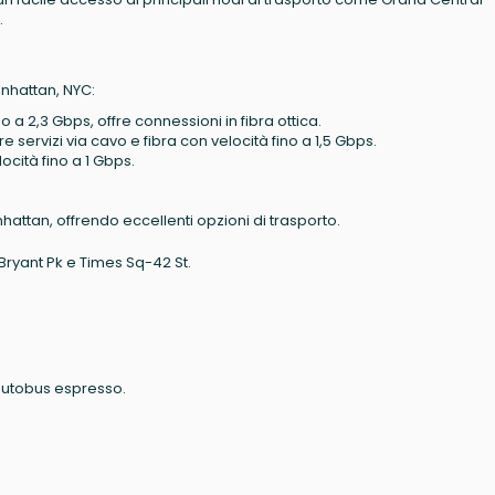
.
anhattan, NYC:
no a 2,3 Gbps, offre connessioni in fibra ottica.
fre servizi via cavo e fibra con velocità fino a 1,5 Gbps.
locità fino a 1 Gbps.
attan, offrendo eccellenti opzioni di trasporto.
Bryant Pk e Times Sq-42 St.
autobus espresso.