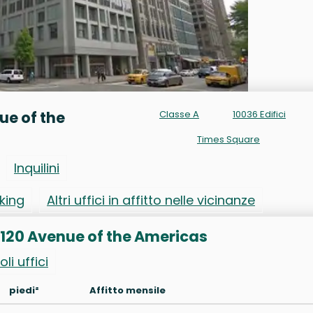
nue of the
Classe A
10036 Edifici
Times Square
Inquilini
rking
Altri uffici in affitto nelle vicinanze
to 1120 Avenue of the Americas
oli uffici
piedi²
Affitto mensile