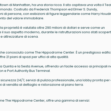
own di Manhattan, ha una storia ricca. Il sito ospitava una volta il Tea
al mondo. Costruito da Frederick Thompson ed Elmer S. Dundy,
i di persone, con esibizioni di figure leggendarie come Harry Houdini.
ento del valore immobiliare.
, la proprietà è valutata oltre 290 milioni di dollari e serve come un
e il suo aspetto moderno, durante le ristrutturazioni sono stati scopert
i e attrezzature di scena.
che conosciuto come The Hippodrome Center. È un prestigioso edific
e 21 piani di spazi per uffici di alta qualità.
a Quinta e la Sesta Avenue, offrendo un facile accesso ai principali n
n e Port Authority Bus Terminal.
sicurezza 24/7, servizi di pulizia professionale, una lobby pronta per 
di vendita al dettaglio e ristorazione al piano terra.
me The Hippodrome Center, offre una gamma di servizi: