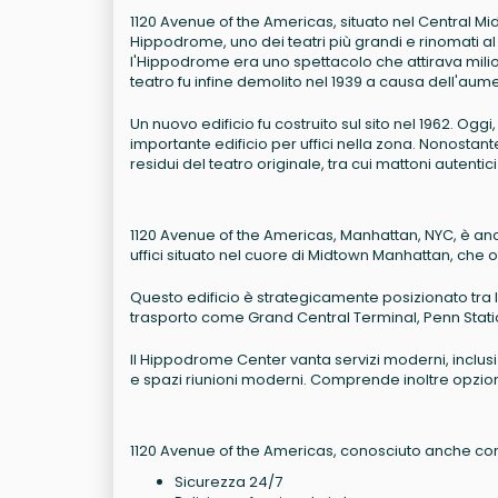
1120 Avenue of the Americas, situato nel Central Midt
Hippodrome, uno dei teatri più grandi e rinomati 
l'Hippodrome era uno spettacolo che attirava milion
teatro fu infine demolito nel 1939 a causa dell'aum
Un nuovo edificio fu costruito sul sito nel 1962. Oggi
importante edificio per uffici nella zona. Nonostant
residui del teatro originale, tra cui mattoni autentic
1120 Avenue of the Americas, Manhattan, NYC, è an
uffici situato nel cuore di Midtown Manhattan, che offr
Questo edificio è strategicamente posizionato tra l
trasporto come Grand Central Terminal, Penn Statio
Il Hippodrome Center vanta servizi moderni, inclusi 
e spazi riunioni moderni. Comprende inoltre opzioni 
1120 Avenue of the Americas, conosciuto anche co
Sicurezza 24/7