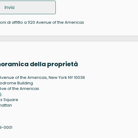
Invia
oni di affitto a 1120 Avenue of the Americas
noramica della proprietà
 Avenue of the Americas, New York NY 10036
odrome Building
 Ave of the Americas
6
s Square
hattan
9-0001