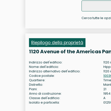
Cerca tutte le opzi
Riepilogo della proprietà
1120 Avenue of the Americas Pa
Indirizzo dell'edificio:
1120
Nome dell'edificio:
Hipp
Indirizzo alternativo dell'edificio:
1120
Codice postale:
1003
Quartiere:
Time
Distretto:
Man
Piani:
21
Anno di costruzione:
1954
Classe dell'edificio:
A
Isolato e particella:
0125