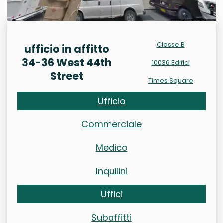
Classe B
ufficio in affitto
34-36 West 44th
10036 Edifici
Street
Times Square
Ufficio
Commerciale
Medico
Inquilini
Uffici
Subaffitti