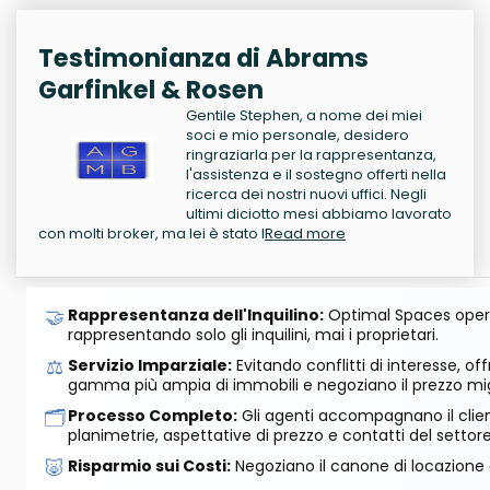
Testimonianza di Abrams
Garfinkel & Rosen
Gentile Stephen, a nome dei miei
soci e mio personale, desidero
ringraziarla per la rappresentanza,
l'assistenza e il sostegno offerti nella
ricerca dei nostri nuovi uffici. Negli
ultimi diciotto mesi abbiamo lavorato
con molti broker, ma lei è stato l
Read more
🤝
Rappresentanza dell'Inquilino:
Optimal Spaces opera
rappresentando solo gli inquilini, mai i proprietari.
⚖️
Servizio Imparziale:
Evitando conflitti di interesse, o
gamma più ampia di immobili e negoziano il prezzo mig
🗂️
Processo Completo:
Gli agenti accompagnano il cliente
planimetrie, aspettative di prezzo e contatti del settore
🐷
Risparmio sui Costi:
Negoziano il canone di locazione e