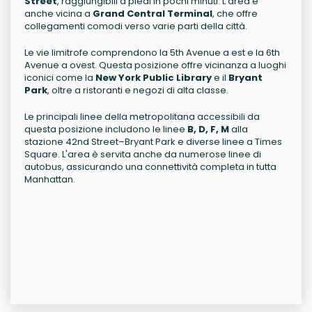
Street
, raggiungibili a piedi in pochi minuti. L'area è
anche vicina a
Grand Central Terminal
, che offre
collegamenti comodi verso varie parti della città.
Le vie limitrofe comprendono la 5th Avenue a est e la 6th
Avenue a ovest. Questa posizione offre vicinanza a luoghi
iconici come la
New York Public Library
e il
Bryant
Park
, oltre a ristoranti e negozi di alta classe.
Le principali linee della metropolitana accessibili da
questa posizione includono le linee
B, D, F, M
alla
stazione 42nd Street–Bryant Park e diverse linee a Times
Square. L'area è servita anche da numerose linee di
autobus, assicurando una connettività completa in tutta
Manhattan.