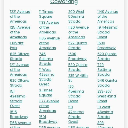
Coworking
1221 Avenue
11 Times
200 West
1140 Avenue
of the
Square
50esima
of the
Americas
Strada
Americas
1133 Avenue
1251 Avenue
of the
1120 Avenue
19 44esima
of the
Americas
of the
Strada
Americas
Americas
Ovest
1185 Avenue
1 Bryant
of the
522 Quinta
1530
Park
Americas
Strada
Broadway
825 Ottava
745
1500
520 Quinta
Strada
Settima
Broadway
Strada
Strada
1211 Avenue
530 Quinta
729
of the
11 West
Strada
Settima
Americas
42esima
Strada
235 W 48th
Strada
620 Ottava
St
546 Quinta
Ovest
Strada
Strada
120
3 Times
151
45esima
233-267
Square
42esima
Strada
West 42nd
Strada
1177 Avenue
Ovest
Street
Ovest
of the
50
10 West
Americas
1515
47esima
46esima
Broadway
1501
Strada
Strada
Broadway
Ovest
1166 Avenue
303
of the
1155 Avenue
1180 Avenue
42esima