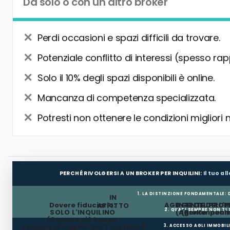
Da solo o con un altro broker
Perdi occasioni e spazi difficili da trovare.
Potenziale conflitto di interessi (spesso rap
Solo il 10% degli spazi disponibili è online.
Mancanza di competenza specializzata.
Potresti non ottenere le condizioni migliori 
PERCHÉ RIVOLGERSI A UN BROKER PER INQUILINI:
Il tuo a
1. LA DISTINZIONE FONDAMENTALE:
IN
Dovere fiduciario:
AGENTE DEL PROP
AGENTE DELL'I
AFFITTO
2. QUASI SEMPRE NON TI
SOLO L'INQUILINO
(Agente incar
(Broker per In
(Canone più basso,
condizioni migliori per l'inquilino)
3. ACCESSO AGLI IMMOBIL