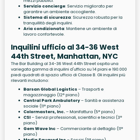
mezzi pubblici.
Servizio concierge
: Servizio migliorato per
garantire un ambiente accogliente.
Sistema di sicurezza
: Sicurezza robusta per la
tranquillità degli inquilini.
Aria condizionata
: Mantiene un ambiente di
lavoro confortevole.
Inquilini ufficio al 34-36 West
44th Street, Manhattan, NYC
The Bar Building al 34-36 West 44th Street ospita una
variegata gamma di inquilini d'ufficio su 14 piani e 190.000
piedi quadrati di spazio ufficio di Classe B. Gli inquilini più
rilevanti includono:
Barsan Global Logistics
– Trasporti e
magazzinaggio (12° piano)
Central Park Ambulatory
– Sanità e assistenza
sociale (11° piano)
Colormasters, Inc.
– Manifattura (5° piano)
CSI
– Servizi professionali, scientifici e tecnici (3°
piano)
Gem Wave Inc
– Commerciante al dettaglio (11°
piano)
Media Squared Inc
– Servizi (9° piano)