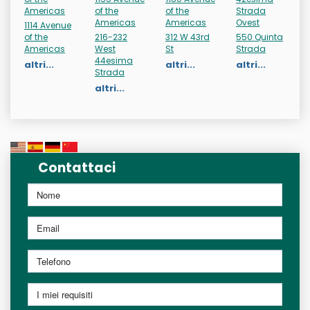
Americas
of the
of the
Strada
Americas
Americas
Ovest
1114 Avenue
of the
216-232
312 W 43rd
550 Quinta
Americas
West
St
Strada
44esima
altri...
altri...
altri...
Strada
altri...
Contattaci