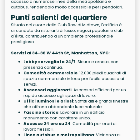
accesso a numerose linee della metropolitana e
autobus, rendendolo molto accessibile per i pendolari.
Punti salienti del quartiere
Situato nel cuore della Club Row di Midtown, l'edificio è
circondato da ristoranti di lusso, negozi popolari e club
d'élite, contribuendo a un ambiente professionale
prestigioso.
Servizi al 34-36 W 44th St, Manhattan, NYC:
Lobby sorvegliata 24/7
: Sicura e ornata, con
presenza continua.
Comodità commerciale
: 12.000 piedi quadrati di
spazio commerciale in loco per facile accesso ai
servizi.
Ascensori aggiornati
: Ascensori efficienti per un
rapido accesso agli spazi di lavoro.
Uffici luminosi e ariosi
: Soffitti alti e grandi finestre
che offrono abbondante luce naturale.
Fascino storico
: Lavorare in un edificio
monumento con carattere unico.
Accesso 24 ore su 24
: Comodità per orari di
lavoro flessibili.
Linee autobus e metropolitana
: Vicinanza ai