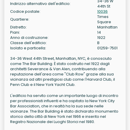
34-36 W
Indirizzo alternativo dell'edificio:
44th St
Codice postale:
10036
Times
Quartiere:
Square
Distretto:
Manhattan
Piani:
14
Anno di costruzione:
1922
Classe dell'edificio:
B
Isolato e particella:
01259-7501
34-36 West 44th Street, Manhattan, NYC, è conosciuto
come The Bar Building. È stato costruito nel 1922 dagli
architetti Severance & Van Alen, contribuendo alla
reputazione dell'area come "Club Row" grazie alla sua
vicinanza ad altri prestigiosi club come l'Harvard Club, il
Penn Club e il New York Yacht Club.
L'edificio ha servito come un importante luogo di incontro
per professionisti influenti e ha ospitato la New York City
Bar Association, che in realtà ha la sua sede nelle
vicinanze. The Bar Building è stato dichiarato monumento
storico della città di New York nel 1966 e inserito nel
Registro Nazionale dei Luoghi Storici nel 1980.