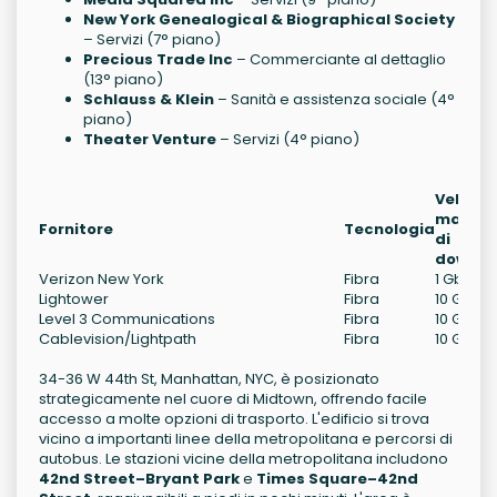
New York Genealogical & Biographical Society
– Servizi (7° piano)
Precious Trade Inc
– Commerciante al dettaglio
(13° piano)
Schlauss & Klein
– Sanità e assistenza sociale (4°
piano)
Theater Venture
– Servizi (4° piano)
Velocit
massi
Fornitore
Tecnologia
di
downlo
Verizon New York
Fibra
1 Gb/s
Lightower
Fibra
10 Gb/s
Level 3 Communications
Fibra
10 Gb/s
Cablevision/Lightpath
Fibra
10 Gb/s
34-36 W 44th St, Manhattan, NYC, è posizionato
strategicamente nel cuore di Midtown, offrendo facile
accesso a molte opzioni di trasporto. L'edificio si trova
vicino a importanti linee della metropolitana e percorsi di
autobus. Le stazioni vicine della metropolitana includono
42nd Street–Bryant Park
e
Times Square–42nd