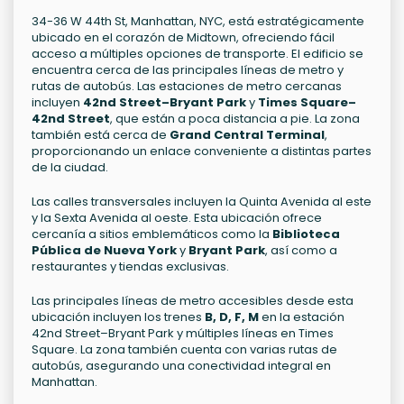
34-36 W 44th St, Manhattan, NYC, está estratégicamente
ubicado en el corazón de Midtown, ofreciendo fácil
acceso a múltiples opciones de transporte. El edificio se
encuentra cerca de las principales líneas de metro y
rutas de autobús. Las estaciones de metro cercanas
incluyen
42nd Street–Bryant Park
y
Times Square–
42nd Street
, que están a poca distancia a pie. La zona
también está cerca de
Grand Central Terminal
,
proporcionando un enlace conveniente a distintas partes
de la ciudad.
Las calles transversales incluyen la Quinta Avenida al este
y la Sexta Avenida al oeste. Esta ubicación ofrece
cercanía a sitios emblemáticos como la
Biblioteca
Pública de Nueva York
y
Bryant Park
, así como a
restaurantes y tiendas exclusivas.
Las principales líneas de metro accesibles desde esta
ubicación incluyen los trenes
B, D, F, M
en la estación
42nd Street–Bryant Park y múltiples líneas en Times
Square. La zona también cuenta con varias rutas de
autobús, asegurando una conectividad integral en
Manhattan.