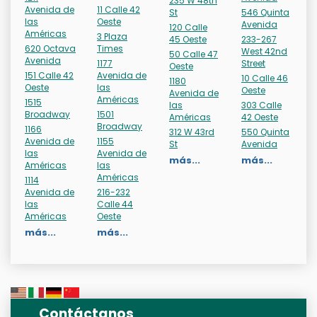
235 W 48th
Avenida de
11 Calle 42
St
546 Quinta
las
Oeste
Avenida
120 Calle
Américas
3 Plaza
45 Oeste
233-267
620 Octava
Times
West 42nd
50 Calle 47
Avenida
1177
Street
Oeste
151 Calle 42
Avenida de
10 Calle 46
1180
Oeste
las
Oeste
Avenida de
Américas
1515
las
303 Calle
Broadway
1501
Américas
42 Oeste
Broadway
1166
312 W 43rd
550 Quinta
Avenida de
1155
St
Avenida
las
Avenida de
más...
más...
Américas
las
Américas
1114
Avenida de
216-232
las
Calle 44
Américas
Oeste
más...
más...
Contáctanos