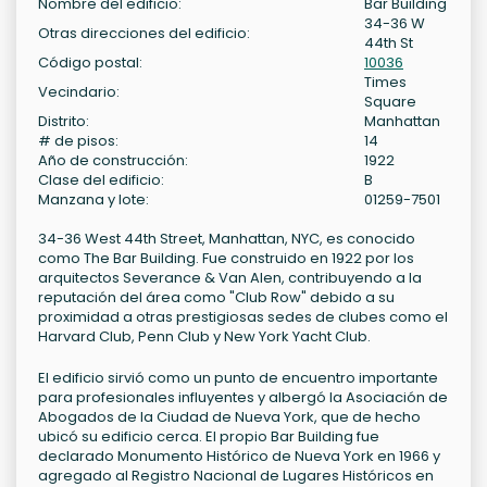
Nombre del edificio:
Bar Building
34-36 W
Otras direcciones del edificio:
44th St
Código postal:
10036
Times
Vecindario:
Square
Distrito:
Manhattan
# de pisos:
14
Año de construcción:
1922
Clase del edificio:
B
Manzana y lote:
01259-7501
34-36 West 44th Street, Manhattan, NYC, es conocido
como The Bar Building. Fue construido en 1922 por los
arquitectos Severance & Van Alen, contribuyendo a la
reputación del área como "Club Row" debido a su
proximidad a otras prestigiosas sedes de clubes como el
Harvard Club, Penn Club y New York Yacht Club.
El edificio sirvió como un punto de encuentro importante
para profesionales influyentes y albergó la Asociación de
Abogados de la Ciudad de Nueva York, que de hecho
ubicó su edificio cerca. El propio Bar Building fue
declarado Monumento Histórico de Nueva York en 1966 y
agregado al Registro Nacional de Lugares Históricos en