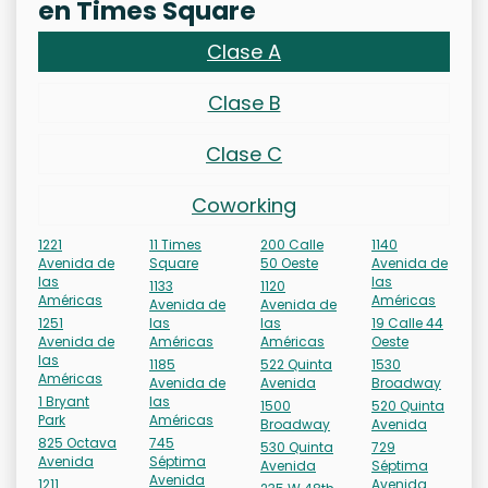
en Times Square
Clase A
Clase B
Clase C
Coworking
1221
11 Times
200 Calle
1140
Avenida de
Square
50 Oeste
Avenida de
las
las
1133
1120
Américas
Américas
Avenida de
Avenida de
1251
las
las
19 Calle 44
Avenida de
Américas
Américas
Oeste
las
1185
522 Quinta
1530
Américas
Avenida de
Avenida
Broadway
1 Bryant
las
1500
520 Quinta
Park
Américas
Broadway
Avenida
825 Octava
745
530 Quinta
729
Avenida
Séptima
Avenida
Séptima
Avenida
1211
Avenida