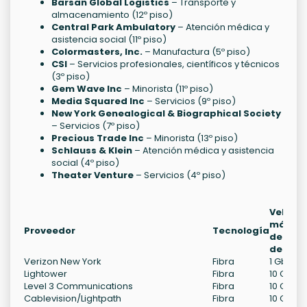
Barsan Global Logistics
– Transporte y
almacenamiento (12º piso)
Central Park Ambulatory
– Atención médica y
asistencia social (11º piso)
Colormasters, Inc.
– Manufactura (5º piso)
CSI
– Servicios profesionales, científicos y técnicos
(3º piso)
Gem Wave Inc
– Minorista (11º piso)
Media Squared Inc
– Servicios (9º piso)
New York Genealogical & Biographical Society
– Servicios (7º piso)
Precious Trade Inc
– Minorista (13º piso)
Schlauss & Klein
– Atención médica y asistencia
social (4º piso)
Theater Venture
– Servicios (4º piso)
Veloci
máxim
Proveedor
Tecnología
de
descar
Verizon New York
Fibra
1 Gb/s
Lightower
Fibra
10 Gb/s
Level 3 Communications
Fibra
10 Gb/s
Cablevision/Lightpath
Fibra
10 Gb/s