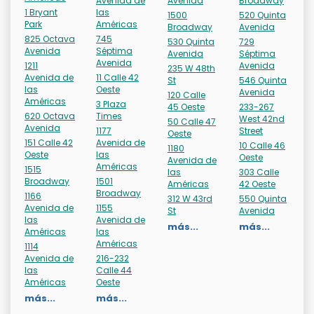
Avenida de
Avenida
Broadway
1 Bryant
las
1500
520 Quinta
Park
Américas
Broadway
Avenida
825 Octava
745
530 Quinta
729
Avenida
Séptima
Avenida
Séptima
Avenida
1211
Avenida
235 W 48th
Avenida de
11 Calle 42
St
546 Quinta
las
Oeste
Avenida
120 Calle
Américas
3 Plaza
45 Oeste
233-267
620 Octava
Times
West 42nd
50 Calle 47
Avenida
1177
Street
Oeste
151 Calle 42
Avenida de
10 Calle 46
1180
Oeste
las
Oeste
Avenida de
Américas
1515
las
303 Calle
Broadway
1501
Américas
42 Oeste
Broadway
1166
312 W 43rd
550 Quinta
Avenida de
1155
St
Avenida
las
Avenida de
más...
más...
Américas
las
Américas
1114
Avenida de
216-232
las
Calle 44
Américas
Oeste
más...
más...