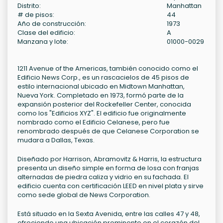
Distrito:
Manhattan
# de pisos:
44
Año de construcción:
1973
Clase del edificio:
A
Manzana y lote:
01000-0029
1211 Avenue of the Americas, también conocido como el
Edificio News Corp., es un rascacielos de 45 pisos de
estilo internacional ubicado en Midtown Manhattan,
Nueva York. Completado en 1973, formó parte de la
expansión posterior del Rockefeller Center, conocida
como los "Edificios XYZ". El edificio fue originalmente
nombrado como el Edificio Celanese, pero fue
renombrado después de que Celanese Corporation se
mudara a Dallas, Texas.
Diseñado por Harrison, Abramovitz & Harris, la estructura
presenta un diseño simple en forma de losa con franjas
alternadas de piedra caliza y vidrio en su fachada. El
edificio cuenta con certificación LEED en nivel plata y sirve
como sede global de News Corporation.
Está situado en la Sexta Avenida, entre las calles 47 y 48,
ofreciendo una ubicación prominente en el corazón del