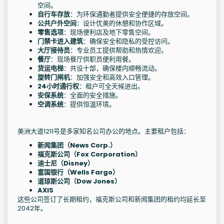
空间。
自行车存放
：为环保通勤者提供安全便捷的存放空间。
公共户外空间
：设计优美的休憩和协作区域。
零售选项
：现场便利店及地下零售空间。
门禁卡进入建筑
：确保安全和隐私的受控访问。
大厅接待员
：专业员工提供帮助和热情欢迎。
餐厅
：现场餐厅供职员便利用餐。
货运电梯
：共设十部，确保楼内顺畅流动。
旋转门闸机
：加强安全和高效入口管理。
24小时通行权
：租户可全天候进出。
安保系统
：全面的安全措施。
空调系统
：提供恒温环境。
美洲大道1211号是多家知名公司办公的地点。主要租户包括：
新闻集团（News Corp.）
福克斯公司（Fox Corporation）
迪士尼（Disney）
富国银行（Wells Fargo）
道琼斯公司（Dow Jones）
AXIS
这些公司签订了长期租约，福克斯公司和新闻集团的租约均延长至
2042年。