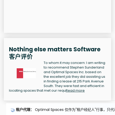
Nothing else matters Software
客户评价
To whom it may concern: I am writing
to recommend Stephen Sunderland
and Optimal Spaces Inc. based on
the excellent job they did assisting us
in finding a lease at 215 Park Avenue
South. They were fast and efficient in
locating spaces that met our requ
Read more
🤝
租户代理：
Optimal Spaces 仅作为"租户经纪人"行事