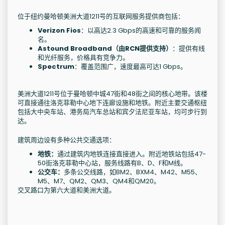
位于纽约曼哈顿美洲大道1211号的互联网服务提供商包括：
Verizon Fios
：以高达2.3 Gbps的高速和可靠的服务闻
名。
Astound Broadband（由RCN提供支持）
：提供有线
和光纤服务，价格具有竞争力。
Spectrum
：覆盖范围广，速度最高可达1 Gbps。
美洲大道1211号位于曼哈顿中城47街和48街之间的核心地带。该楼
可直接通往洛克菲勒中心地下连廊设施和地铁。附近主要交通枢纽
包括大中央车站、港务局汽车总站和宾夕法尼亚车站，均可步行到
达。
建筑周边设有多种公共交通选项：
地铁：
通过建筑内地铁连接直接进入。附近地铁站包括47-
50街洛克菲勒中心站，服务线路有B、D、F和M线。
公交车：
多条公交线路，如BM2、BXM4、M42、M55、
M5、M7、QM2、QM3、QM4和QM20。
交叉路口为第六大道和美洲大道。