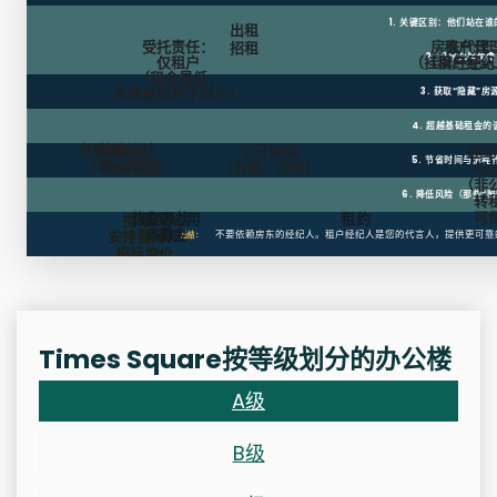
1. 关键区别：他们站在
出租
受托责任：
房东代理
租户代
招租
2. 几乎总是免费
仅租户
（挂牌经纪人
（租户经纪
（租金最低，
条款最有利于租户）
3. 获取“隐藏”房
4. 超越基础租金的
免租期
装修补贴
房东
公开网站
经纪
5. 节省时间与流程
（装修资金）
支付佣金
（有限／过时）
与
（非
6. 降低风险（那些“陷
转
可
恢复原状
逾期占用
租约
搜寻、
条款
罚金
安排看房、
不要依赖房东的经纪人。租户经纪人是您的代言人，提供更可靠
总结：
招标询价
Times Square按等级划分的办公楼
A级
B级