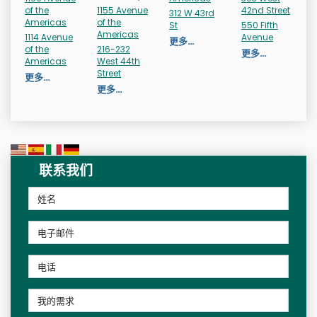
of the
1155 Avenue
42nd Street
312 W 43rd
Americas
of the
St
550 Fifth
Americas
1114 Avenue
Avenue
更多…
of the
216-232
更多…
Americas
West 44th
Street
更多…
更多…
联系我们