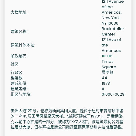
1211 Avenue
of the
大楼地址:
Americas,
New York
NY 10036
Rockefeller
建筑名称:
Center
1211 Ave of
建筑其他地址:
the
Americas
邮政编码:
10036
Times
社区:
Square
行政区:
曼哈顿
楼层数:
44
建成年份:
1973
建筑等级:
A
街区与地块:
01000-0029
美洲大道1211号，也称为新闻集团大厦，是位于纽约市曼哈顿中城
的一座45层国际风格摩天大楼。该建筑建成于1973年，是后期洛
克菲勒中心扩建的一部分，被称为“XYZ大楼”。该建筑最初名为塞
拉尼斯大厦，但在塞拉尼斯公司搬迁至德克萨斯州达拉斯后更名。