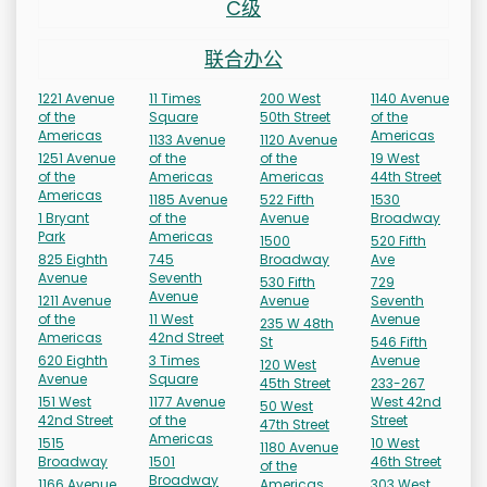
C级
联合办公
1221 Avenue
11 Times
200 West
1140 Avenue
of the
Square
50th Street
of the
Americas
Americas
1133 Avenue
1120 Avenue
1251 Avenue
of the
of the
19 West
of the
Americas
Americas
44th Street
Americas
1185 Avenue
522 Fifth
1530
1 Bryant
of the
Avenue
Broadway
Park
Americas
1500
520 Fifth
825 Eighth
745
Broadway
Ave
Avenue
Seventh
530 Fifth
729
Avenue
1211 Avenue
Avenue
Seventh
of the
11 West
Avenue
235 W 48th
Americas
42nd Street
St
546 Fifth
620 Eighth
3 Times
Avenue
120 West
Avenue
Square
45th Street
233-267
151 West
1177 Avenue
West 42nd
50 West
42nd Street
of the
Street
47th Street
Americas
1515
10 West
1180 Avenue
Broadway
1501
46th Street
of the
Broadway
1166 Avenue
Americas
303 West