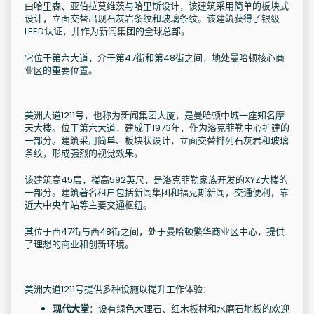
由哈里森、亚伯拉莫维茨与哈里斯设计，该建筑采用简单的板块式
设计，立面交替出现石灰岩条纹和玻璃条纹。该建筑获得了银级
LEED认证，并作为新闻集团的全球总部。
它位于第六大道，介于第47街和第48街之间，地处曼哈顿核心商
业区的重要位置。
美洲大道1211号，也称为新闻集团大厦，是曼哈顿中城一座知名摩
天大楼。位于第六大道，建成于1973年，作为洛克菲勒中心扩建的
一部分。建筑采用简单、板块状设计，立面交替排列石灰岩和玻璃
条纹，形成强烈的视觉效果。
该建筑高45层，楼高592英尺，是洛克菲勒家族开发的XYZ大楼的
一部分。建筑著名租户包括新闻集团和福克斯新闻，交通便利，靠
近大中央车站等主要交通枢纽。
其位于西47街与西48街之间，处于曼哈顿繁华商业区中心，提供
了理想的商业和创新环境。
美洲大道1211号提供多种设施以提升工作体验：
现代大堂
：设有绿色大理石、红木板材和水磨石地板的欢迎