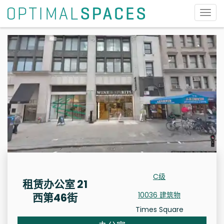
切
换
导
航
C级
租赁办公室 21
10036 建筑物
西第46街
Times Square