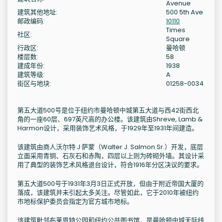
Avenue
建筑其他地址:
500 5th Ave
邮政编码:
10110
Times
社区:
Square
行政区:
曼哈顿
楼层数:
58
建成年份:
1938
建筑等级:
A
街区与地块:
01258-0034
第五大道500号是位于纽约市曼哈顿中城第五大道与西42街西北
角的一座60层、697英尺高的办公楼。该建筑由Shreve, Lamb &
Harmon设计，采用装饰艺术风格，于1929年至1931年间建造。
该建筑由商人沃尔特·J·萨蒙（Walter J. Salmon Sr.）开发，底层
立面采用青铜、石灰石和赤陶，四层以上则为砖砌外墙。其设计采
用了典型的装饰艺术风格退台设计，符合1916年分区决议的要求。
第五大道500号于1931年3月3日正式开放，但由于附近帝国大厦的
落成，该建筑并未引起太多关注。尽管如此，它于2010年被纽约
市地标保护委员会指定为官方城市地标。
该建筑毗邻布莱恩特公园和纽约公共图书馆，是曼哈顿中城天际线