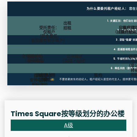
为什么要委托租户经纪人：
您在
1. 关键区别：他们站在
出租
受托责任：
房东代理
租户代
招租
2. 几乎总是免费
仅租户
（挂牌经纪人
（租户经纪
（租金最低，
条款最有利于租户）
3. 获取“隐藏”房
4. 超越基础租金的
免租期
装修补贴
房东
公开网站
经纪
5. 节省时间与流程
（装修资金）
支付佣金
（有限／过时）
与
（非
6. 降低风险（那些“陷
转
可
恢复原状
逾期占用
租约
搜寻、
条款
罚金
安排看房、
不要依赖房东的经纪人。租户经纪人是您的代言人，提供更可靠
总结：
招标询价
Times Square按等级划分的办公楼
A级