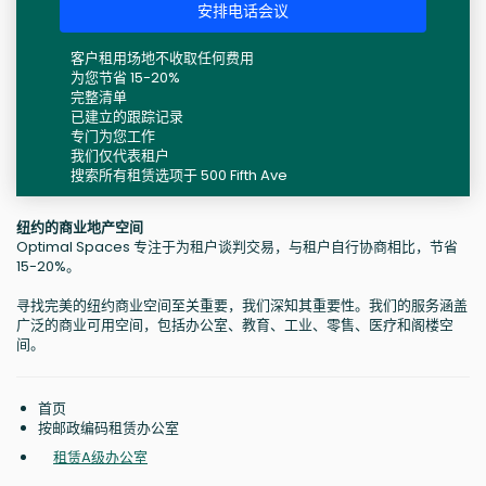
安排电话会议
客户租用场地不收取任何费用
为您节省 15-20%
完整清单
已建立的跟踪记录
专门为您工作
我们仅代表租户
搜索所有租赁选项于 500 Fifth Ave
纽约的商业地产空间
Optimal Spaces 专注于为租户谈判交易，与租户自行协商相比，节省
15-20%。
寻找完美的纽约商业空间至关重要，我们深知其重要性。我们的服务涵盖
广泛的商业可用空间，包括办公室、教育、工业、零售、医疗和阁楼空
间。
首页
按邮政编码租赁办公室
租赁A级办公室