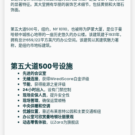
的显著特征。其大堂拥有华丽的装饰艺术细节，包括黄铜和大理石
饰面。
第五大道500号，纽约，NY 10110，也被称为萨蒙大厦，是位于曼
哈顿中城核心地带的一座历史悠久的办公楼。该建筑建于1931年，
拥有总计659,122平方英尺的办公空间。该建筑以其建筑魅力著
称，是纽约市地标建筑。
第五大道500号设施
先进的会议室
无缝连接
，获得WiredScore白金评级
节能
，获得能源之星评级
24小时出入
，设有门禁控制
现场安保人员
，提升安全性
现场管理
，确保运营顺畅
中央供暖和空调
优越位置
，靠近布莱恩特公园和主要交通枢纽
办公室可欣赏曼哈顿壮丽景观
动态零售体验
，以Zara为旗舰店