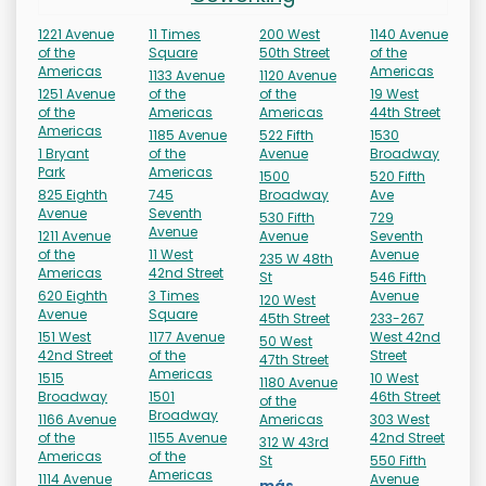
1221 Avenue
11 Times
200 West
1140 Avenue
of the
Square
50th Street
of the
Americas
Americas
1133 Avenue
1120 Avenue
1251 Avenue
of the
of the
19 West
of the
Americas
Americas
44th Street
Americas
1185 Avenue
522 Fifth
1530
1 Bryant
of the
Avenue
Broadway
Park
Americas
1500
520 Fifth
825 Eighth
745
Broadway
Ave
Avenue
Seventh
530 Fifth
729
Avenue
1211 Avenue
Avenue
Seventh
of the
11 West
Avenue
235 W 48th
Americas
42nd Street
St
546 Fifth
620 Eighth
3 Times
Avenue
120 West
Avenue
Square
45th Street
233-267
151 West
1177 Avenue
West 42nd
50 West
42nd Street
of the
Street
47th Street
Americas
1515
10 West
1180 Avenue
Broadway
1501
46th Street
of the
Broadway
1166 Avenue
Americas
303 West
of the
1155 Avenue
42nd Street
312 W 43rd
Americas
of the
St
550 Fifth
Americas
1114 Avenue
Avenue
más...