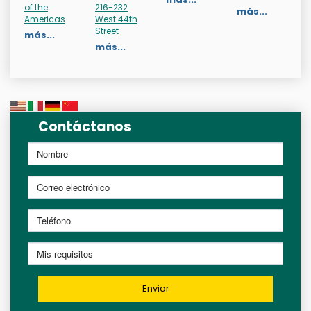
of the
216-232
más...
Americas
West 44th
Street
más...
más...
Contáctanos
Enviar