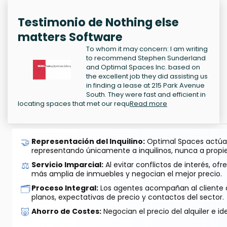
Testimonio de Nothing else
matters Software
To whom it may concern: I am writing
to recommend Stephen Sunderland
and Optimal Spaces Inc. based on
the excellent job they did assisting us
in finding a lease at 215 Park Avenue
South. They were fast and efficient in
locating spaces that met our requ
Read more
🤝
Representación del Inquilino:
Optimal Spaces actúa 
representando únicamente a inquilinos, nunca a propie
⚖️
Servicio Imparcial:
Al evitar conflictos de interés, o
más amplia de inmuebles y negocian el mejor precio.
🗂️
Proceso Integral:
Los agentes acompañan al cliente de
planos, expectativas de precio y contactos del sector.
🐷
Ahorro de Costes:
Negocian el precio del alquiler e id