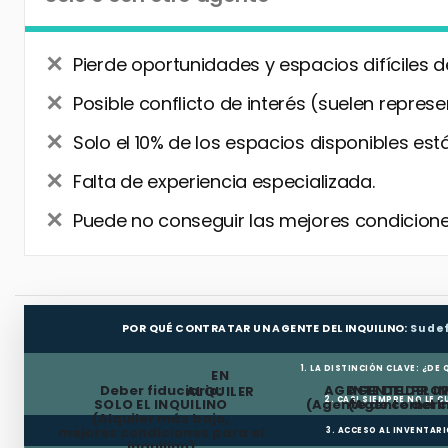
Pierde oportunidades y espacios difíciles d
Posible conflicto de interés (suelen represe
Solo el 10% de los espacios disponibles está
Falta de experiencia especializada.
Puede no conseguir las mejores condiciones
POR QUÉ CONTRATAR UN AGENTE DEL INQUILINO:
Su de
1. LA DISTINCIÓN CLAVE: ¿DE
EN
Deber fiduciario:
AGENTE DEL PRO
AGENTE DEL I
ALQUILER
2. CASI SIEMPRE NO LE 
SOLO EL INQUILINO
(Agente de comerci
(Agente del I
(Alquiler más bajo,
mejores condiciones para el
3. ACCESO AL INVENTAR
inquilino)