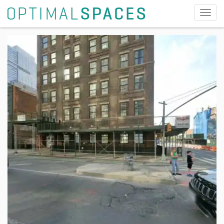
切
换
导
航