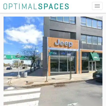
切
换
导
航