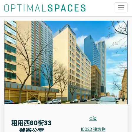
切
换
导
航
C级
租用西60街33
10023 建筑物
號辦公室