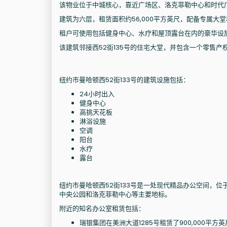
该物业位于中城核心，靠近广场区、洛克菲勒中心和时代
建筑为六层，租赁面积约56,000平方英尺，配备专属大
租户可使用包括健身中心、水疗和屋顶露台在内的豪华设
该建筑邻接西52街135号的住宅大堂，并包含一个零售产
纽约市曼哈顿西52街133号的建筑设施包括：
24小时出入
健身中心
高挑天花板
淋浴设施
空调
阳台
水疗
露台
纽约市曼哈顿西52街133号是一处现代精品办公空间，位
中央公园和洛克菲勒中心等主要地标。
附近的知名办公室租赁包括：
瑞银集团在美洲大道1285号租赁了900,000平方