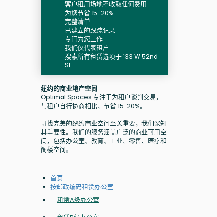
客户租用场地不收取任何费用
为您节省 15-20%
完整清单
已建立的跟踪记录
专门为您工作
我们仅代表租户
搜索所有租赁选项于 133 W 52nd
St
纽约的商业地产空间
Optimal Spaces 专注于为租户谈判交易，
与租户自行协商相比，节省 15-20%。
寻找完美的纽约商业空间至关重要，我们深知
其重要性。我们的服务涵盖广泛的商业可用空
间，包括办公室、教育、工业、零售、医疗和
阁楼空间。
首页
按邮政编码租赁办公室
租赁A级办公室