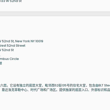
 W 52nd St
W 52nd St, New York NY 10019
West 52nd Street
W 52nd St
9
mbus Circle
顿
9
六层。它设有独立的底层大堂，毗邻西52街135号的住宅大堂，包含由BLT Ste
，靠近洛克菲勒中心、时代广场和广场区。提供独家的底层入口、外部标识和