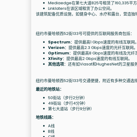
Mediaedge在第七大道825号租赁了160,335
Linklaters在该区域租赁了办公空间。
该建筑配备优质设施，如健身中心、水疗和露台，营造独
纽约市曼哈顿西52街133号可提供的互联网服务商包括：
Spectrum
：提供最高1 Gbps速度的有线互联网
Verizon
：提供最高2.3 Gbps速度的光纤互联网
Optimum
：提供最高8 Gbps速度的有线及光纤
Xfinity
：提供最高2 Gbps速度的有线互联网。
其他选项
：还有如Viasat和HughesNet的卫星
纽约市曼哈顿西52街133号交通便捷，附近有多种交通选
最近的地铁站：
50街站（步行2分钟）
49街站（步行4分钟）
第七大道站（步行9分钟）
地铁线路：
A线
B线
C线