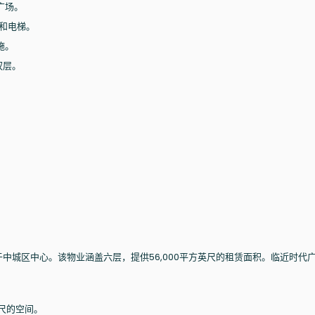
广场。
堂和电梯。
施。
权层。
于中城区中心。该物业涵盖六层，提供56,000平方英尺的租赁面积。临近时代
英尺的空间。