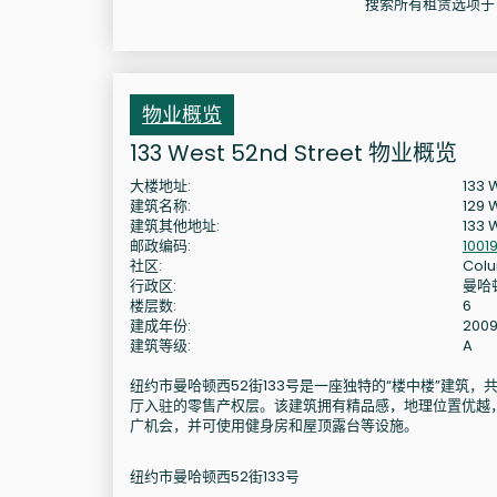
搜索所有租赁选项于 133
物业概览
133 West 52nd Street 物业概览
大楼地址:
133 
建筑名称:
129 
建筑其他地址:
133 
邮政编码:
1001
社区:
Colu
行政区:
曼哈
楼层数:
6
建成年份:
200
建筑等级:
A
纽约市曼哈顿西52街133号是一座独特的“楼中楼”建筑，共
厅入驻的零售产权层。该建筑拥有精品感，地理位置优越
广机会，并可使用健身房和屋顶露台等设施。
纽约市曼哈顿西52街133号