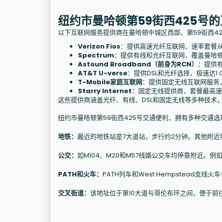
纽约市曼哈顿第59街西425号
以下互联网服务提供商在曼哈顿中城区西部、第59街西4
Verizon Fios
：提供高速光纤互联网，速率套餐从大
Spectrum
：提供有线和光纤互联网，覆盖曼哈顿广
Astound Broadband（前身为RCN）
：提供有
AT&T U-verse
：提供DSL和光纤选择，极速达1
T-Mobile家庭互联网
：提供固定无线互联网服务，
Starry Internet
：固定无线提供商，套餐最高速度
这些提供商涵盖光纤、有线、DSL和固定无线等多种技术
纽约市曼哈顿第59街西425号交通便利，拥有多种交通选
地铁：
最近的地铁站是7大道站，步行约2分钟。其他附近地铁站
公交：
如M104、M20和M57线路公交车均停靠附近。例
PATH和火车：
PATH列车和West Hempstead
交叉街道：
该地址位于第10大道与哥伦布环之间，便于前