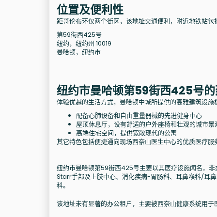
位置及便利性
距哥伦布环仅两个街区，该地址交通便利，附近地铁站包括
第59街西425号
纽约，纽约州 10019
曼哈顿，纽约市
纽约市曼哈顿第59街西425号
体验优越的生活方式，曼哈顿中城所提供的高雅建筑设施
配备心肺设备和自由重量器械的先进健身中心
屋顶休息厅，设有舒适的户外座椅和壮观的城市景
高端住宅空间，提供宽敞现代的公寓
其它特色包括便捷通向现场西奈山医生中心的优质医疗服
纽约市曼哈顿第59街西425号主要以其医疗设施闻名，
Starr手部及上肢中心、消化疾病-胃肠科、耳鼻喉科
科。
该地址未有显著的办公租户，主要被西奈山健康系统用于