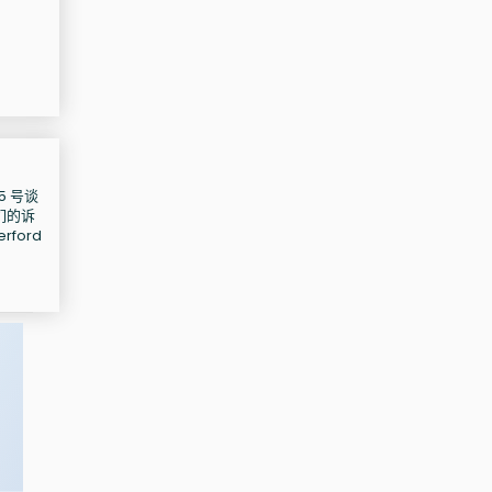
5 号谈
们的诉
rford