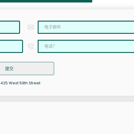
提交
West 59th Street