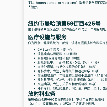
学院（Icahn School of Medicine）联动的
人治疗。
纽约市曼哈顿第59街西425号
位于曼哈顿中城区西部，第59街西425号是一个知名地
医疗设施与服务
作为西奈山健康系统的一部分，该地点提供多种专科医疗
CV Starr手部及上肢中心
消化疾病与胃肠科（3A套间）
耳鼻喉科/耳鼻喉科门诊（10楼）
胎儿评估单元，配备3D和4D胎儿超声（4楼）
血液肿瘤科，包括化疗和治疗性输注（8楼）
骨科手术，专注于各种关节和运动医学（5楼）
盆底物理治疗，包括生物反馈和手法治疗（3A套间
放射科服务，如X光、核磁共振成像（MRI）、3
风湿病学，专注于关节炎和骨质疏松（5楼）
外科专科，包括结直肠、内分泌、肿瘤、整形、血管
放射科业务
第59街西425号6C套间的放射科，提供全面的影像服
（MRI）、超声和X光，在舒适的门诊环境中进行。