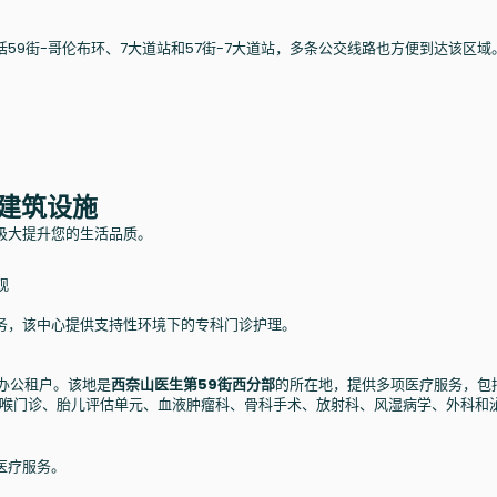
59街-哥伦布环、7大道站和57街-7大道站，多条公交线路也方便到达该区域
的建筑设施
极大提升您的生活品质。
观
务，该中心提供支持性环境下的专科门诊护理。
非办公租户。该地是
西奈山医生第59街西分部
的所在地，提供多项医疗服务，包
/耳鼻喉门诊、胎儿评估单元、血液肿瘤科、骨科手术、放射科、风湿病学、外科和
医疗服务。