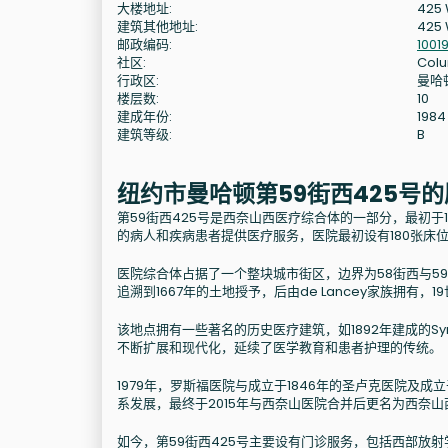
大楼地址:
425 
建筑其他地址:
425 
邮政编码:
1001
社区:
Colu
行政区:
曼哈
楼层数:
10
建成年份:
1984
建筑等级:
B
纽约市曼哈顿第59街西425号
第59街西425号是西奈山西医疗综合体的一部分，最初于
的病人和疾病患者提供医疗服务，医院最初设有180张床
医院综合体占据了一个整块城市街区，边界为58街西与59街
追溯到1667年的土地授予，后由de Lancey家族拥有，
该地点拥有一些著名的历史医疗建筑，如1892年建成的
不断扩展和现代化，延续了医学教育和患者护理的传统。
1979年，罗斯福医院与成立于1846年的圣卢克医院及
系发展，最终于2015年与西奈山医院合并后更名为西奈山
如今，第59街西425号主要设有门诊服务，包括西部放