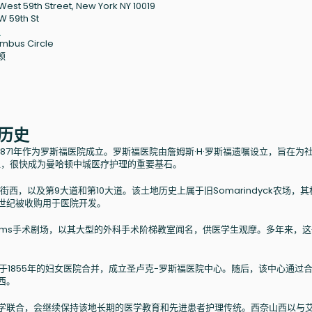
West 59th Street, New York NY 10019
W 59th St
9
mbus Circle
顿
的历史
1871年作为罗斯福医院成立。罗斯福医院由詹姆斯·H·罗斯福遗嘱设立，旨在为
位，很快成为曼哈顿中城医疗护理的重要基石。
西，以及第9大道和第10大道。该土地历史上属于旧Somarindyck农场，
19世纪被收购用于医院开发。
Syms手术剧场，以其大型的外科手术阶梯教室闻名，供医学生观摩。多年来，
成立于1855年的妇女医院合并，成立圣卢克-罗斯福医院中心。随后，该中心通过
西。
射学联合，会继续保持该地长期的医学教育和先进患者护理传统。西奈山西以与