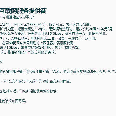
的互联网服务提供商
25号附近地区较为常见：
约300 Mbps至2 Gbps不等，服务可靠，客户满意度较高。
泛地区，速度最高达1 Gbps，无数据流量限制，起步价约30至50美元/月。
线及光纤互联网，速率最高可达1.5 Gbps，价格有竞争力，数据不限量。
 Gbps，支持互联网、电视和电话三合一套餐，在纽约市广泛可用。
在第59街西425号附近的上西区客户满意度较高。
达1 Gbps，覆盖曼哈顿部分地区，包括中城区西部。
，满足曼哈顿地区不同速度和服务需求。
项：
包括59街-哥伦布环和57街-7大道。附近停靠的地铁线路有1, A, B, W, C
如，M11公交车在第10大道与第59街西交叉口停靠。
支线火车也经过附近，但局部通勤使用频率较低。
往曼哈顿东西两岸。