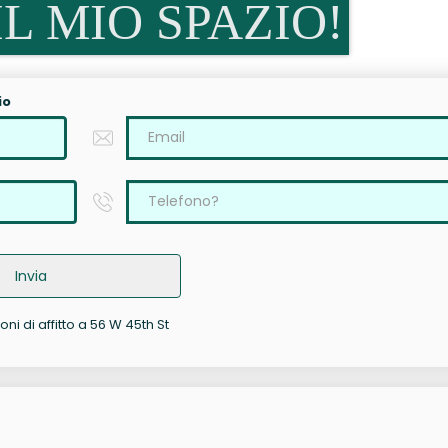
L MIO SPAZIO!
io
Invia
oni di affitto a 56 W 45th St