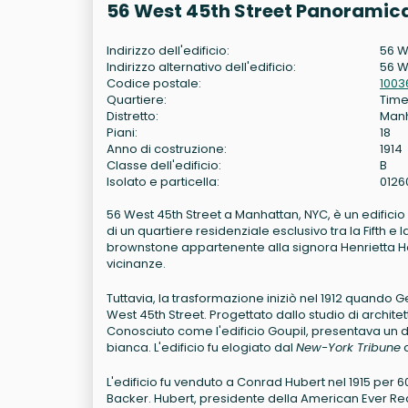
56 West 45th Street Panoramica
Indirizzo dell'edificio:
56 W
Indirizzo alternativo dell'edificio:
56 W
Codice postale:
1003
Quartiere:
Time
Distretto:
Man
Piani:
18
Anno di costruzione:
1914
Classe dell'edificio:
B
Isolato e particella:
0126
56 West 45th Street a Manhattan, NYC, è un edifici
di un quartiere residenziale esclusivo tra la Fifth e l
brownstone appartenente alla signora Henrietta Hol
vicinanze.
Tuttavia, la trasformazione iniziò nel 1912 quando Ge
West 45th Street. Progettato dallo studio di architet
Conosciuto come l'edificio Goupil, presentava un d
bianca. L'edificio fu elogiato dal
New-York Tribune
c
L'edificio fu venduto a Conrad Hubert nel 1915 per 6
Backer. Hubert, presidente della American Ever Re