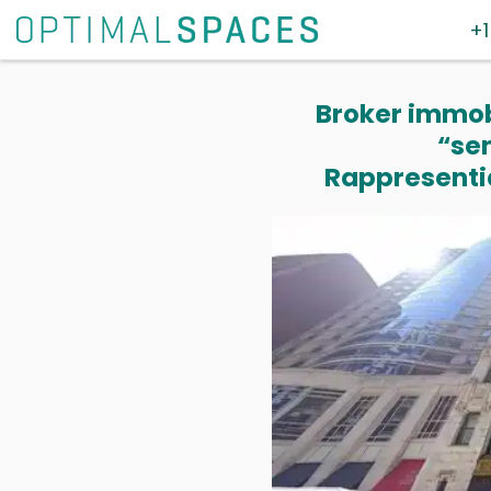
+1
Broker immobi
“se
Rappresentia