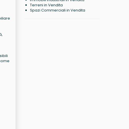
Terreni in Vendita
Spazi Commerciali in Vendita
iliare
à,
ibili
a come