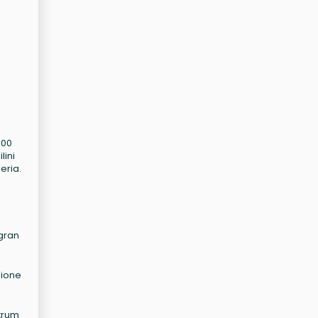
000
lini
eria.
 gran
zione
ctrum