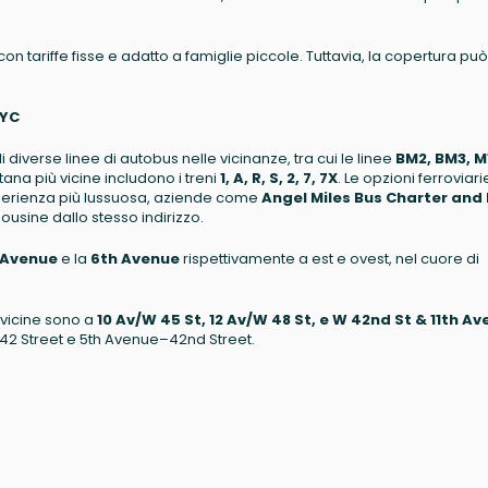
 con tariffe fisse e adatto a famiglie piccole. Tuttavia, la copertura può
NYC
i diverse linee di autobus nelle vicinanze, tra cui le linee
BM2, BM3, M
itana più vicine includono i treni
1, A, R, S, 2, 7, 7X
. Le opzioni ferroviari
sperienza più lussuosa, aziende come
Angel Miles Bus Charter and
mousine dallo stesso indirizzo.
 Avenue
e la
6th Avenue
rispettivamente a est e ovest, nel cuore di
 vicine sono a
10 Av/W 45 St, 12 Av/W 48 St, e W 42nd St & 11th Av
42 Street e 5th Avenue–42nd Street.