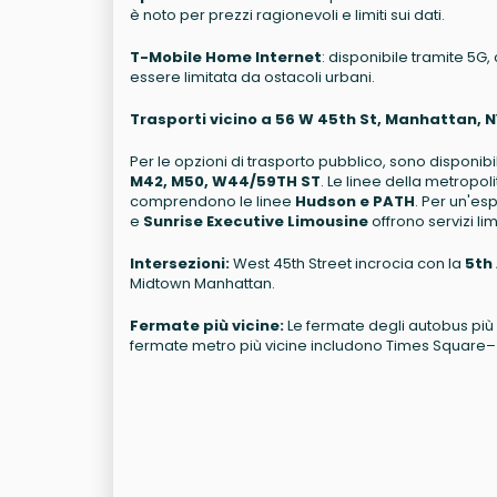
è noto per prezzi ragionevoli e limiti sui dati.
T-Mobile Home Internet
: disponibile tramite 5G,
essere limitata da ostacoli urbani.
Trasporti vicino a 56 W 45th St, Manhattan, 
Per le opzioni di trasporto pubblico, sono disponibil
M42, M50, W44/59TH ST
. Le linee della metropol
comprendono le linee
Hudson e PATH
. Per un'e
e
Sunrise Executive Limousine
offrono servizi li
Intersezioni:
West 45th Street incrocia con la
5th
Midtown Manhattan.
Fermate più vicine:
Le fermate degli autobus più
fermate metro più vicine includono Times Square–