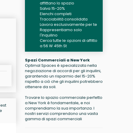
affittano lo spazio
Salva 15-20%
Elenchi completi
Tracciabilità consolidata
Lavora esclusivamente per te
Rappresentiamo solo
l'Inquilino
Cerca tutte le opzioni di affitto
a 56 W 45th St
Spazi Commerciali a New York
Optimal Spaces è specializzata nella
negoziazione di accordi per gli inquilini,
garantendo un risparmio del 15-20%
rispetto a ciò che gli inquilini potrebbero
ottenere da soli.
Trovare lo spazio commerciale perfetto
a New York è fondamentale, e noi
West
comprendiamo la sua importanza. I
 e
nostri servizi comprendono una vasta
gamma di spazi commerciali