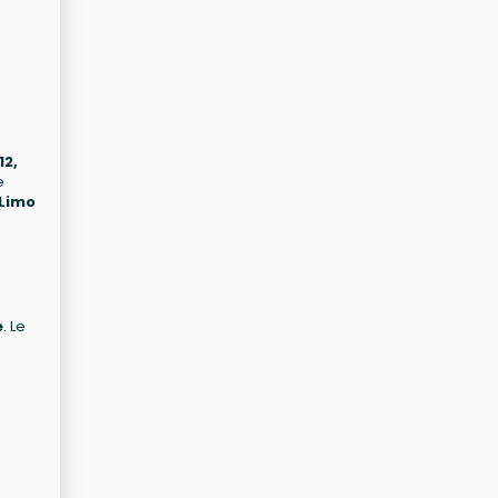
12,
e
 Limo
e
. Le