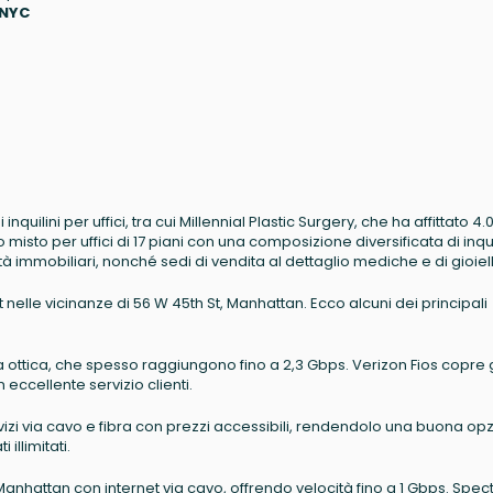
 NYC
quilini per uffici, tra cui Millennial Plastic Surgery, che ha affittato 4.
o misto per uffici di 17 piani con una composizione diversificata di inqui
à immobiliari, nonché sedi di vendita al dettaglio mediche e di gioiell
et nelle vicinanze di 56 W 45th St, Manhattan. Ecco alcuni dei principali
bra ottica, che spesso raggiungono fino a 2,3 Gbps. Verizon Fios copre
 eccellente servizio clienti.
rvizi via cavo e fibra con prezzi accessibili, rendendolo una buona op
 illimitati.
o Manhattan con internet via cavo, offrendo velocità fino a 1 Gbps. Spe