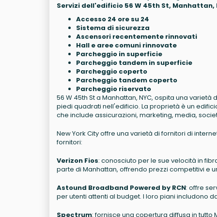
Servizi dell'edificio 56 W 45th St, Manhattan,
Accesso 24 ore su 24
Sistema di sicurezza
Ascensori recentemente rinnovati
Hall e aree comuni rinnovate
Parcheggio in superficie
Parcheggio tandem in superficie
Parcheggio coperto
Parcheggio tandem coperto
Parcheggio riservato
56 W 45th St a Manhattan, NYC, ospita una varietà di in
piedi quadrati nell'edificio. La proprietà è un edifici
che include assicurazioni, marketing, media, societ
New York City offre una varietà di fornitori di intern
fornitori:
Verizon Fios
: conosciuto per le sue velocità in fi
parte di Manhattan, offrendo prezzi competitivi e un
Astound Broadband Powered by RCN
: offre se
per utenti attenti al budget. I loro piani includono dati
Spectrum
: fornisce una copertura diffusa in tutt