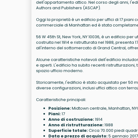
dell'appartamento attico. Nel corso degli anni, l'ed
Authors and Publishers (ASCAP).
Oggi la proprietà è un edificio per uffici di 17 pian
commerciale di Manhattan ed è stata completamen
56 W 45th St, New York, NY 10036, è un edificio per 
costruita nel 1914 e ristrutturata nel 1988, presenta 1
all'interno del sottomercato di Grand Central, offren
Alcune caratteristiche notevoli dell'edificio includono 
e aperti. L'edificio ha subito recenti ristrutturazion
spazio ufficio moderno.
Storicamente, l'edificio è stato acquistato per 50 mi
diverse configurazioni, inclusi uffici attico con terra
Caratteristiche principali:
Posizione:
Midtown centrale, Manhattan, NY
Piani:
17
Anno di costruzione:
1914
Anno di ristrutturazione:
1988
Superficie totale:
Circa 70.000 piedi quadr
Data e prezzo di acquisto:
5 gennaio 2017, 