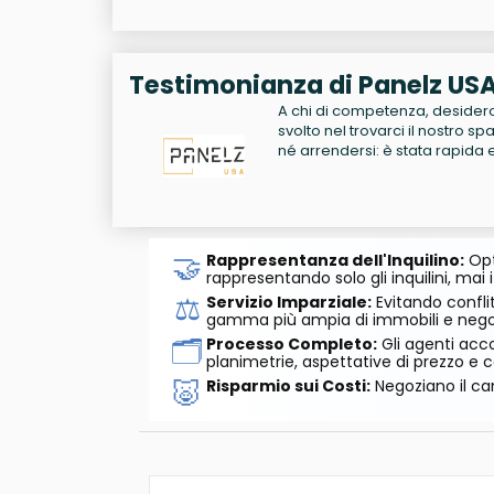
Testimonianza di Panelz US
A chi di competenza, desidero
svolto nel trovarci il nostro s
né arrendersi: è stata rapida 
🤝
Rappresentanza dell'Inquilino:
Opt
rappresentando solo gli inquilini, mai i
⚖️
Servizio Imparziale:
Evitando conflit
gamma più ampia di immobili e negozi
🗂️
Processo Completo:
Gli agenti acco
planimetrie, aspettative di prezzo e c
🐷
Risparmio sui Costi:
Negoziano il can