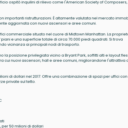
ificio ospitò inquilini di rilievo come l'American Society of Composers,
i con importanti ristrutturazioni. È altamente valutata nel mercato immob
te aggiornata con nuovi ascensori e aree comuni.
uffici commerciale situato nel cuore di Midtown Manhattan. La propriet
7 piani e una superficie totale di circa 70.000 piedi quadrati. Si trova
do vicinanza ai principali nodi di trasporto.
la posizione privilegiata vicino a Bryant Park, soffitti alti e layout fless
i, tra cui nuovi ascensori, hall e aree comuni, migliorandone l'attrattiv
lioni di dollari nel 2017. Offre una combinazione di spazi per uffici con
zze private sul tetto.
C
ati
per 50 milioni di dollari