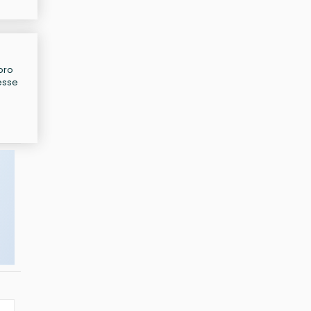
oro
resse