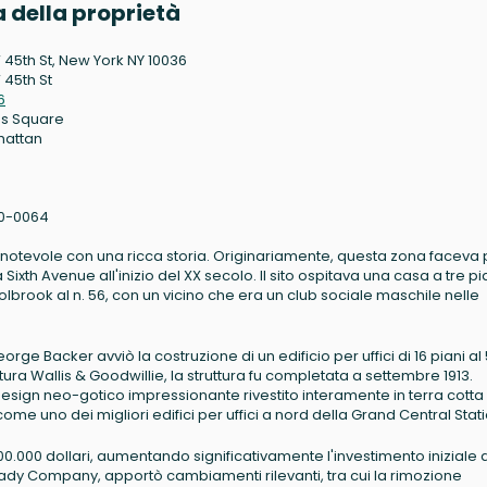
 della proprietà
 45th St, New York NY 10036
 45th St
6
s Square
hattan
0-0064
o notevole con una ricca storia. Originariamente, questa zona faceva 
a Sixth Avenue all'inizio del XX secolo. Il sito ospitava una casa a tre pia
brook al n. 56, con un vicino che era un club sociale maschile nelle
orge Backer avviò la costruzione di un edificio per uffici di 16 piani al
tura Wallis & Goodwillie, la struttura fu completata a settembre 1913.
esign neo-gotico impressionante rivestito interamente in terra cotta
ome uno dei migliori edifici per uffici a nord della Grand Central Stati
00.000 dollari, aumentando significativamente l'investimento iniziale d
ady Company, apportò cambiamenti rilevanti, tra cui la rimozione