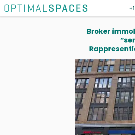
+1
Broker immobi
“se
Rappresentia