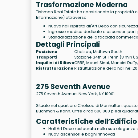
Trasformazione Moderna
Tishman Real Estate ha riposizionato la proprietà c
Informazione) attraverso:
Nuova hall ispirata all'Art Deco con sicurezz
Ingresso medico dedicato e ascensori per i 
Standardizzazione della facciata commerci
Dettagli Principali
Posizione
Chelsea, Midtown South
Trasporti
Stazione 34th St-Penn (8 min), S
Inquilini di Rilievo
CBRE, Mount Sinai, Mancini Duffy
Ristrutturazione
Ristrutturazione della hall nel 2
275 Seventh Avenue
275 Seventh Avenue, New York, NY 10001
Situato nel quartiere Chelsea di Manhattan, questo ed
Buchman & Kahn. Offre circa 600.000 piedi quadrati 
Caratteristiche dell’Edificio
Hall Art Deco restaurata nella sua eleganza 
Nuovi ascensori e bagni rinnovati