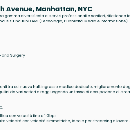
enth Avenue, Manhattan, NYC
na gamma diversificata di servizi professionali e sanitari, riflettendo l
focus su inquilini TAMI (Tecnologia, Pubblicità, Media e Informazione).
e and Surgery
amenti tra cui nuova hall, ingresso medico dedicato, miglioramento deg
quilini da vari settori e raggiungendo un tasso di occupazione di circa 
C:
ottica con velocità fino a 1 Gbps.
ad alta velocità con velocità simmetriche, ideale per streaming e lavoro