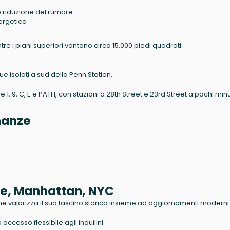
 e riduzione del rumore
nergetica
ntre i piani superiori vantano circa 15.000 piedi quadrati.
nque isolati a sud della Penn Station.
 1, 9, C, E e PATH, con stazioni a 28th Street e 23rd Street a pochi minu
inanze
ue, Manhattan, NYC
 che valorizza il suo fascino storico insieme ad aggiornamenti moderni
accesso flessibile agli inquilini.