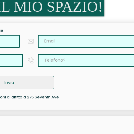
L MIO SPAZIO!
io
Invia
oni di affitto a 275 Seventh Ave