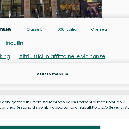
enue
Classe B
10001 Edifici
Chelsea
Inquilini
rking
Altri uffici in affitto nelle vicinanze
²
Affitto mensile
no obbligatorio in ufficio sta facendo salire i canoni di locazione a 275
ntinui. Restano disponibili opportunità di subaffitto a 275 Seventh 