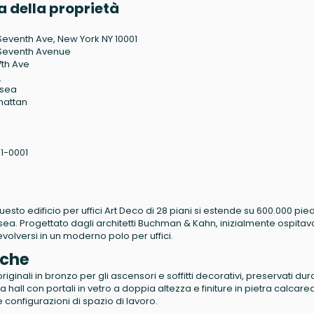
 della proprietà
Seventh Ave, New York NY 10001
Seventh Avenue
7th Ave
1
lsea
hattan
1-0001
esto edificio per uffici Art Deco di 28 piani si estende su 600.000 pied
elsea. Progettato dagli architetti Buchman & Kahn, inizialmente ospitav
 evolversi in un moderno polo per uffici.
iche
riginali in bronzo per gli ascensori e soffitti decorativi, preservati du
hall con portali in vetro a doppia altezza e finiture in pietra calcarea
 configurazioni di spazio di lavoro.