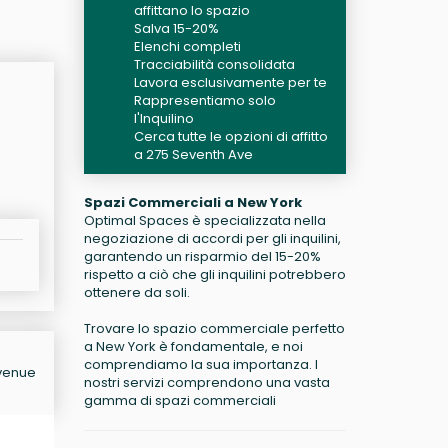
affittano lo spazio
Salva 15-20%
Elenchi completi
Tracciabilità consolidata
Lavora esclusivamente per te
Rappresentiamo solo
l'Inquilino
Cerca tutte le opzioni di affitto
a 275 Seventh Ave
Spazi Commerciali a New York
Optimal Spaces è specializzata nella
negoziazione di accordi per gli inquilini,
garantendo un risparmio del 15-20%
rispetto a ciò che gli inquilini potrebbero
ottenere da soli.
Trovare lo spazio commerciale perfetto
a New York è fondamentale, e noi
comprendiamo la sua importanza. I
Avenue
nostri servizi comprendono una vasta
gamma di spazi commerciali