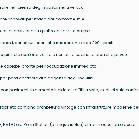
rare l’efficienza degli spostamenti verticali.
mente rinnovati per maggiore comfort e stile.
 con esposizione su quattro lati e viste ampie.
upanti, con alcuni piani che supportano circa 200+ posti.
no più sale conferenze, sale riunioni e cabine telefoniche private.
 e cablate, pronte per l’occupazione immediata.
r pasti destinate alle esigenze degli inquilini.
n pavimenti in cemento lucidato, soffitti a vista, fronti di sale conf
la proprietà combina architettura vintage con infrastrutture moderne per 
 E, PATH) e a Penn Station (a cinque isolati) offre un eccellente access