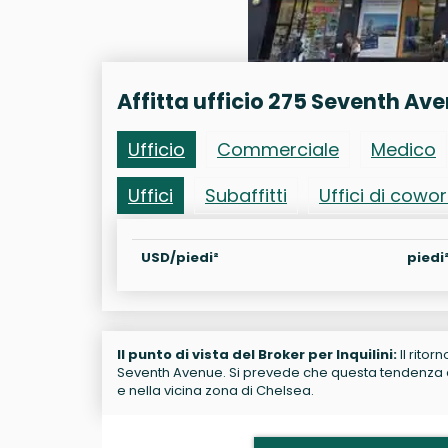
Affitta ufficio 275 Seventh Av
Ufficio
Commerciale
Medico
Uffici
Subaffitti
Uffici di cowo
USD/piedi²
piedi
Il punto di vista del Broker per Inquilini:
Il ritor
Seventh Avenue. Si prevede che questa tendenza co
e nella vicina zona di Chelsea.