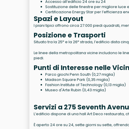
Accesso all’edificio 24 ore su 24
Sostituzione delle finestre per migliore luce
Certificazione Energy Star per l’efficienza e
Spazi e Layout
I piani tipici offrono circa 27.000 piedi quadrati, me
Posizione e Trasporti
Situato tra la 25ª e la 26ª strada, l’edificio dista ci
Le linee della metropolitana vicine includono le linee
piedi.
Punti di Interesse nelle Vic
Parco giochi Penn South (0,27 miglia)
Madison Square Park (0,35 miglia)
Fashion Institute of Technology (0,13 miglia)
Museo d'Arte Rubin (0,43 miglia)
Servizi a 275 Seventh Aven
L’edificio dispone di una hall Art Deco restaurata,
È aperto 24 ore su 24, sette giorni su sette, offrendo 