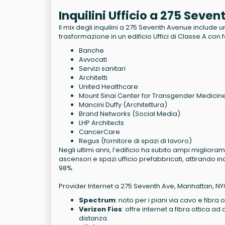
Inquilini Ufficio a 275 Sev
Il mix degli inquilini a 275 Seventh Avenue include u
trasformazione in un edificio Uffici di Classe A con 
Banche
Avvocati
Servizi sanitari
Architetti
United Healthcare
Mount Sinai Center for Transgender Medicin
Mancini Duffy (Architettura)
Brand Networks (Social Media)
LHP Architects
CancerCare
Regus (fornitore di spazi di lavoro)
Negli ultimi anni, l’edificio ha subito ampi miglior
ascensori e spazi ufficio prefabbricati, attirando in
98%.
Provider Internet a 275 Seventh Ave, Manhattan, NY
Spectrum
: noto per i piani via cavo e fibra 
Verizon Fios
: offre internet a fibra ottica 
distanza.