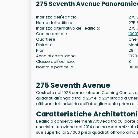
275 Seventh Avenue Panoramica
Indirizzo dell'edificio:
275 
Nome dell'edificio:
275 
Indirizzo alternativo dell'edificio:
275 
Codice postale:
1000
Quartiere:
Che
Distretto:
Man
Piani:
28
Anno di costruzione:
1920
Classe dell'edificio:
B
Isolato e particella:
0080
275 Seventh Avenue
Costruito nel 1928 come Lefcourt Clothing Center, qu
quadrati all'angolo tra la 25ª e la 26ª strada a Ch
affittuari dell'industria dell'abbigliamento prima di
Caratteristiche Architetton
L'edificio conserva elementi Art Deco tra cui porte o
una ristrutturazione del 2014 che ha modernizzato la 
sue superfici di 27.000 piedi quadrati offrono ampie