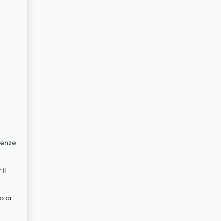
erenze
il
o ai