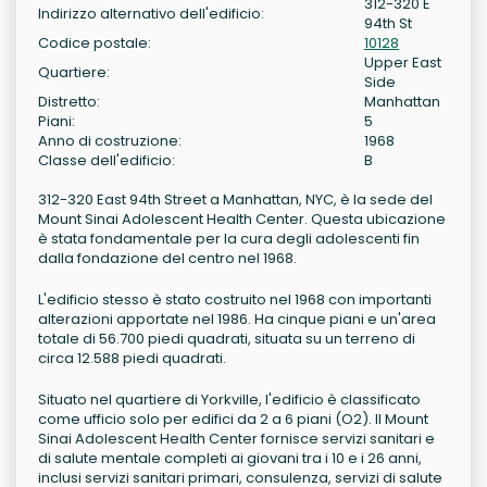
312-320 E
Indirizzo alternativo dell'edificio:
94th St
Codice postale:
10128
Upper East
Quartiere:
Side
Distretto:
Manhattan
Piani:
5
Anno di costruzione:
1968
Classe dell'edificio:
B
312-320 East 94th Street a Manhattan, NYC, è la sede del
Mount Sinai Adolescent Health Center. Questa ubicazione
è stata fondamentale per la cura degli adolescenti fin
dalla fondazione del centro nel 1968.
L'edificio stesso è stato costruito nel 1968 con importanti
alterazioni apportate nel 1986. Ha cinque piani e un'area
totale di 56.700 piedi quadrati, situata su un terreno di
circa 12.588 piedi quadrati.
Situato nel quartiere di Yorkville, l'edificio è classificato
come ufficio solo per edifici da 2 a 6 piani (O2). Il Mount
Sinai Adolescent Health Center fornisce servizi sanitari e
di salute mentale completi ai giovani tra i 10 e i 26 anni,
inclusi servizi sanitari primari, consulenza, servizi di salute