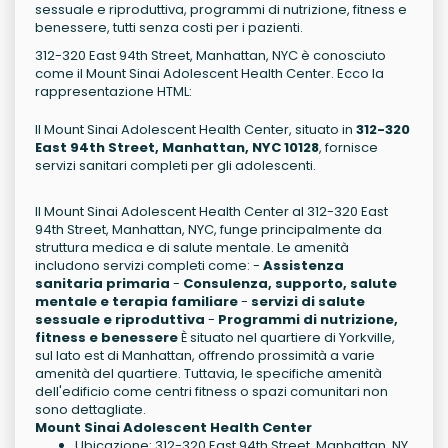
sessuale e riproduttiva, programmi di nutrizione, fitness e
benessere, tutti senza costi per i pazienti.
312-320 East 94th Street, Manhattan, NYC è conosciuto
come il Mount Sinai Adolescent Health Center. Ecco la
rappresentazione HTML:
Il Mount Sinai Adolescent Health Center, situato in
312-320
East 94th Street, Manhattan, NYC 10128
, fornisce
servizi sanitari completi per gli adolescenti.
Il Mount Sinai Adolescent Health Center al 312-320 East
94th Street, Manhattan, NYC, funge principalmente da
struttura medica e di salute mentale. Le amenità
includono servizi completi come: -
Assistenza
sanitaria primaria
-
Consulenza, supporto, salute
mentale e terapia familiare
-
servizi di salute
sessuale e riproduttiva
-
Programmi di nutrizione,
fitness e benessere
È situato nel quartiere di Yorkville,
sul lato est di Manhattan, offrendo prossimità a varie
amenità del quartiere. Tuttavia, le specifiche amenità
dell'edificio come centri fitness o spazi comunitari non
sono dettagliate.
Mount Sinai Adolescent Health Center
Ubicazione: 312-320 East 94th Street, Manhattan, NY