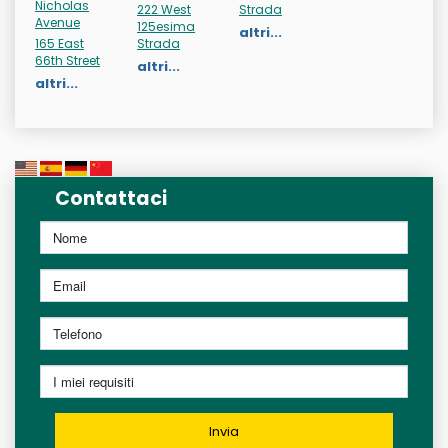
Nicholas
222 West
Strada
Avenue
125esima
altri...
165 East
Strada
66th Street
altri...
altri...
Contattaci
Invia