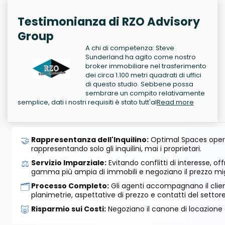
Testimonianza di RZO Advisory
Group
A chi di competenza: Steve
Sunderland ha agito come nostro
broker immobiliare nel trasferimento
dei circa 1.100 metri quadrati di uffici
di questo studio. Sebbene possa
sembrare un compito relativamente
semplice, dati i nostri requisiti è stato tutt'al
Read more
🤝
Rappresentanza dell'Inquilino:
Optimal Spaces opera
rappresentando solo gli inquilini, mai i proprietari.
⚖️
Servizio Imparziale:
Evitando conflitti di interesse, o
gamma più ampia di immobili e negoziano il prezzo mig
🗂️
Processo Completo:
Gli agenti accompagnano il cliente
planimetrie, aspettative di prezzo e contatti del settore
🐷
Risparmio sui Costi:
Negoziano il canone di locazione e