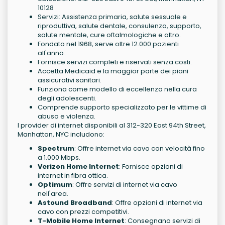
10128
Servizi: Assistenza primaria, salute sessuale e
riproduttiva, salute dentale, consulenza, supporto,
salute mentale, cure oftalmologiche e altro.
Fondato nel 1968, serve oltre 12.000 pazienti
all'anno.
Fornisce servizi completi e riservati senza costi.
Accetta Medicaid e la maggior parte dei piani
assicurativi sanitari.
Funziona come modello di eccellenza nella cura
degli adolescenti.
Comprende supporto specializzato per le vittime di
abuso e violenza.
I provider di internet disponibili al 312-320 East 94th Street,
Manhattan, NYC includono:
Spectrum
: Offre internet via cavo con velocità fino
a 1.000 Mbps.
Verizon Home Internet
: Fornisce opzioni di
internet in fibra ottica.
Optimum
: Offre servizi di internet via cavo
nell'area.
Astound Broadband
: Offre opzioni di internet via
cavo con prezzi competitivi.
T-Mobile Home Internet
: Consegnano servizi di