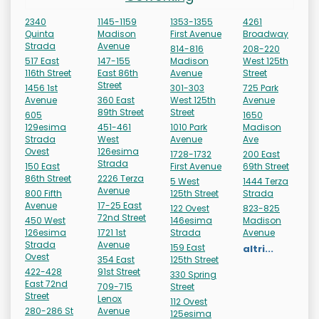
2340
1145-1159
1353-1355
4261
Quinta
Madison
First Avenue
Broadway
Strada
Avenue
814-816
208-220
517 East
147-155
Madison
West 125th
116th Street
East 86th
Avenue
Street
Street
1456 1st
301-303
725 Park
Avenue
360 East
West 125th
Avenue
89th Street
Street
605
1650
129esima
451-461
1010 Park
Madison
Strada
West
Avenue
Ave
Ovest
126esima
1728-1732
200 East
Strada
150 East
First Avenue
69th Street
86th Street
2226 Terza
5 West
1444 Terza
Avenue
800 Fifth
125th Street
Strada
Avenue
17-25 East
122 Ovest
823-825
72nd Street
450 West
146esima
Madison
126esima
1721 1st
Strada
Avenue
Strada
Avenue
159 East
altri...
Ovest
354 East
125th Street
422-428
91st Street
330 Spring
East 72nd
709-715
Street
Street
Lenox
112 Ovest
280-286 St
Avenue
125esima