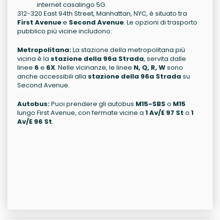
internet casalingo 5G.
312-320 East 94th Street, Manhattan, NYC, è situato tra
First Avenue
e
Second Avenue
. Le opzioni di trasporto
pubblico più vicine includono:
Metropolitana:
La stazione della metropolitana più
vicina è la
stazione della 96a Strada
, servita dalle
linee
6
e
6X
. Nelle vicinanze, le linee
N, Q, R, W
sono
anche accessibili alla
stazione della 96a Strada
su
Second Avenue.
Autobus:
Puoi prendere gli autobus
M15-SBS
o
M15
lungo First Avenue, con fermate vicine a
1 Av/E 97 St
o
1
Av/E 96 St
.