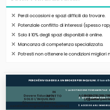
Perdi occasioni e spazi difficili da trovare.
Potenziale conflitto di interessi (spesso rap
Solo il 10% degli spazi disponibili è online.
Mancanza di competenza specializzata.
Potresti non ottenere le condizioni migliori 
PERCHÉ RIVOLGERSI A UN BROKER PER INQUILINI:
Il tuo a
1. LA DISTINZIONE FONDAMENTALE:
IN
Dovere fiduciario:
AGENTE DEL PROP
AGENTE DELL'I
AFFITTO
2. QUASI SEMPRE NON TI
SOLO L'INQUILINO
(Agente incar
(Broker per In
(Canone più basso,
condizioni migliori per l'inquilino)
3. ACCESSO AGLI IMMOBIL