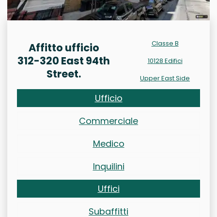
Classe B
Affitto ufficio
312-320 East 94th
10128 Edifici
Street.
Upper East Side
Ufficio
Commerciale
Medico
Inquilini
Uffici
Subaffitti