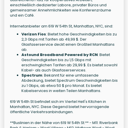
einschließlich dedizierter Labore, privater Büros und
gemeinsamer Annehmlichkeiten wie Konferenzräume
und ein Café.
Internetanbieter am 619 W 54th St, Manhattan, NYC, sind:
Verizon Fios
: Bietet hohe Geschwindigkeiten bis zu
2,3 Gbps mit Tarifen ab 49,99 $. Der
Glasfaserservice deckt einen Großteil Manhattans
ab.
Astound Broadband Powered by RCN
: Bietet
Geschwindigkeiten bis zu 1,5 Gbps mit
erschwinglichen Tarifen ab 29,99 $. Es bietet sowohl
Kabel- als auch Glasfaserservices.
Spectrum
: Bekannt für eine umfassende
Abdeckung, bietet Spectrum Geschwindigkeiten bis
zu 1 Gbps, ab etwa 50 $ pro Monat. Es bietet
Kabelservices in weiten Teilen Manhattans.
619 W 54th St befindet sich im Viertel Hell's Kitchen in
Manhattan, NYC. Diese Gegend bietet hervorragende
öffentliche Verkehrsanbindungen.
**Buslinien in der Nähe von 619 W 54th St:** - M11: Riverbank
Park & Harlem - West Village - M12: Midtown West - West