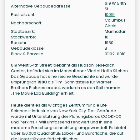
619 W 54th
Alternative Gebäudeadresse:
St
Postleitzahl:
10019
Columbus
Nachbarschaft:
Circle
Stadtbezirk:
Manhattan
Stockwerke:
10
Baujahr:
1930
Gebäudeklasse:
B
Block & Parzelle:
01102-0018
619 West 54th Street, bekannt als Hudson Research
Center, befindet sich im Manhattaner Viertel Hell's Kitchen.
Das Gebäude hat eine reiche Geschichte und wurde
ursprünglich
1930
als Film-Schnittstelle für Warner
Brothers Pictures erbaut, wodurch es den Spitznamen
„The Movie Lab Building“ erhielt.
Heute dient es als wichtiges Zentrum für die Life-
Sciences-Industrie von New York City. Das Gebäude
wurde mit Unterstützung der Planungsbüros COOKFOX
und Perkins + Will umfassend renoviert und in eine
moderne Forschungseinrichtung umgewandelt. Es bietet
über 150.000 Quadratfuß Labor- und Bürofläche, die auf
die Unterstützung fortschrittlicher