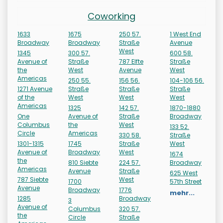
Coworking
1633
1675
250 57.
1 West End
Broadway
Broadway
Straße
Avenue
West
1345
300 57.
600 58.
Avenue of
Straße
787 Elfte
Straße
the
West
Avenue
West
Americas
250 55.
156 56.
104-106 56.
1271 Avenue
Straße
Straße
Straße
of the
West
West
West
Americas
1325
142 57.
1870-1880
One
Avenue of
Straße
Broadway
Columbus
the
West
133 52.
Circle
Americas
330 58.
Straße
1301-1315
1745
Straße
West
Avenue of
Broadway
West
1674
the
810 Siebte
224 57.
Broadway
Americas
Avenue
Straße
625 West
787 Siebte
West
1700
57th Street
Avenue
Broadway
1776
mehr...
1285
Broadway
3
Avenue of
Columbus
320 57.
the
Circle
Straße