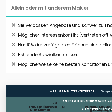
Allein oder mit anderem Makler
Sie verpassen Angebote und schwer zu fin
Möglicher Interessenkonflikt (vertreten oft 
Nur 10% der verfügbaren Flächen sind online
Fehlende Spezialkenntnisse.
Möglicherweise keine besten Konditionen u
WARUM EIN MIETERVERTRETER:
Ihr Fürsp
1. DER ENTSCHEIDENDE UNTERSCHIED: AU
ZU
Treuepflicht:
VERMIETERVER
MIETERVERT
VERMIETEN
2. FAST IMMER KOSTENL
NUR MIETER
(Listing Age
(Mietervert