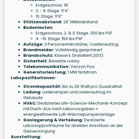
Erdgeschoss: 16’
2. - 9. Etage: 11’4”
10. Etage: 11’6”
Stützenabstand:
20' Mittelabstand
Bodenlasten:
Erdgeschoss, 2. & 3. Etage: 250 lbs PSF
4. -10. Etage: 150 lbs PSF
Aufzüge:
3 Personenfahrstühle, 1 Lastenaufzug
Brandmelder:
Vollständig gesprinkert
Brandschutz:
Klasse E (installiert 2013)
Sicherheit:
Besetzte Lobby
Telekommunikation:
Verizon Fios
Generatorleistung:
1 MW Notstrom
Labspezifikationen:
Stromkapazität:
Bis zu 25 Watt pro Quadratfuß
Ladung:
Laderampen und Lastenaufzug im
Gebäude
HVAC:
Dediziertes Life-Science-Mechanik-Konzept
mit Dach-AUs nach Laborvorgaben +
energieeffiziente Luft-Wärmepumpenanlage
Gaslagerung & Verteilung:
Dedizierte
Laborsupporträume für direkten Anschluss an die
Gasversorgung
Ausstattung: