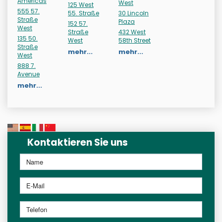
Americas
West
125 West
555 57.
55. Straße
30 Lincoln
Straße
Plaza
152 57.
West
Straße
432 West
135 50.
West
58th Street
Straße
mehr...
mehr...
West
888 7.
Avenue
mehr...
Kontaktieren Sie uns