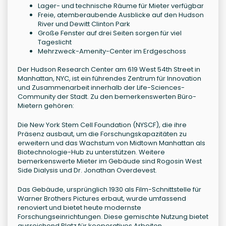
Lager- und technische Räume für Mieter verfügbar
Freie, atemberaubende Ausblicke auf den Hudson
River und Dewitt Clinton Park
Große Fenster auf drei Seiten sorgen für viel
Tageslicht
Mehrzweck-Amenity-Center im Erdgeschoss
Der Hudson Research Center am 619 West 54th Street in
Manhattan, NYC, ist ein führendes Zentrum für Innovation
und Zusammenarbeit innerhalb der Life-Sciences-
Community der Stadt. Zu den bemerkenswerten Büro-
Mietern gehören:
Die New York Stem Cell Foundation (NYSCF), die ihre
Präsenz ausbaut, um die Forschungskapazitäten zu
erweitern und das Wachstum von Midtown Manhattan als
Biotechnologie-Hub zu unterstützen. Weitere
bemerkenswerte Mieter im Gebäude sind Rogosin West
Side Dialysis und Dr. Jonathan Overdevest.
Das Gebäude, ursprünglich 1930 als Film-Schnittstelle für
Warner Brothers Pictures erbaut, wurde umfassend
renoviert und bietet heute modernste
Forschungseinrichtungen. Diese gemischte Nutzung bietet
ausreichend Platz für kooperatives Arbeiten,