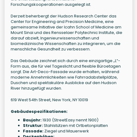
Forschungskooperationen ausgelegt ist.
Derzeit beherbergt der Hudson Research Center das
Center for Engineering and Precision Medicine, eine
gemeinsame Initiative der Icahn School of Medicine am
Mount Sinai und des Rensselaer Polytechnic Institute, die
darauf abzielt, Ingenieurwissenschaften und
biomedizinische Wissenschaften zu integrieren, um die
menschliche Gesundheit zu verbessern.
Das Gebäude zeichnet sich durch eine einzigartige „L“-
Form aus, die für viel Tageslicht und flexible Büroetagen
sorgt. Die Art-Deco-Fassade wurde erhalten, während
moderne Annehmlichkeiten wie Fahrradabstellplätze,
Duschen und spektakuläre Ausblicke auf den Hudson
River hinzugefügt wurden.
619 West 54th Street, New York, NY 10019
Gebäudespezifikationen:
Baujahr:
1930 (StreetEasy nennt 1900)
Struktur:
Stahlstützen mit Ortbetonplatten
Fassade:
Ziegel und Mauerwerk
Deckenhöhen: