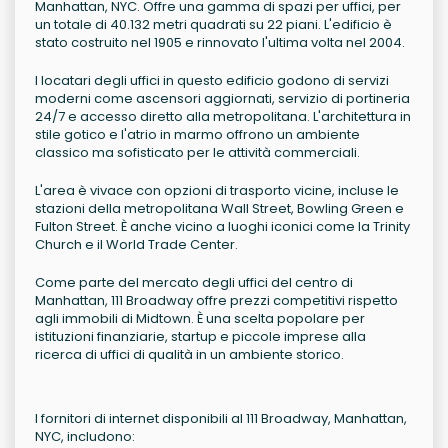
Manhattan, NYC. Offre una gamma di spazi per uffici, per
un totale di 40.132 metri quadrati su 22 piani. L'edificio è
stato costruito nel 1905 e rinnovato l'ultima volta nel 2004.
I locatari degli uffici in questo edificio godono di servizi
moderni come ascensori aggiornati, servizio di portineria
24/7 e accesso diretto alla metropolitana. L'architettura in
stile gotico e l'atrio in marmo offrono un ambiente
classico ma sofisticato per le attività commerciali.
L'area è vivace con opzioni di trasporto vicine, incluse le
stazioni della metropolitana Wall Street, Bowling Green e
Fulton Street. È anche vicino a luoghi iconici come la Trinity
Church e il World Trade Center.
Come parte del mercato degli uffici del centro di
Manhattan, 111 Broadway offre prezzi competitivi rispetto
agli immobili di Midtown. È una scelta popolare per
istituzioni finanziarie, startup e piccole imprese alla
ricerca di uffici di qualità in un ambiente storico.
I fornitori di internet disponibili al 111 Broadway, Manhattan,
NYC, includono: