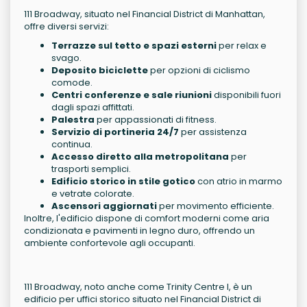
111 Broadway, situato nel Financial District di Manhattan,
offre diversi servizi:
Terrazze sul tetto e spazi esterni
per relax e
svago.
Deposito biciclette
per opzioni di ciclismo
comode.
Centri conferenze e sale riunioni
disponibili fuori
dagli spazi affittati.
Palestra
per appassionati di fitness.
Servizio di portineria 24/7
per assistenza
continua.
Accesso diretto alla metropolitana
per
trasporti semplici.
Edificio storico in stile gotico
con atrio in marmo
e vetrate colorate.
Ascensori aggiornati
per movimento efficiente.
Inoltre, l'edificio dispone di comfort moderni come aria
condizionata e pavimenti in legno duro, offrendo un
ambiente confortevole agli occupanti.
111 Broadway, noto anche come Trinity Centre I, è un
edificio per uffici storico situato nel Financial District di