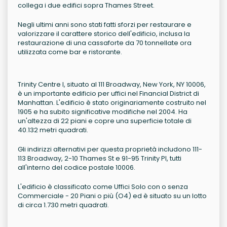
collega i due edifici sopra Thames Street.
Negli ultimi anni sono stati fatti sforzi per restaurare e
valorizzare il carattere storico dell'edificio, inclusa la
restaurazione di una cassaforte da 70 tonnellate ora
utilizzata come bar e ristorante.
Trinity Centre I, situato al 111 Broadway, New York, NY 10006,
è un importante edificio per uffici nel Financial District di
Manhattan. L'edificio è stato originariamente costruito nel
1905 e ha subito significative modifiche nel 2004. Ha
un'altezza di 22 piani e copre una superficie totale di
40.132 metri quadrati.
Gli indirizzi alternativi per questa proprietà includono 111-
113 Broadway, 2-10 Thames St e 91-95 Trinity Pl, tutti
all'interno del codice postale 10006.
L'edificio è classificato come Uffici Solo con o senza
Commerciale - 20 Piani o più (O4) ed è situato su un lotto
di circa 1.730 metri quadrati.