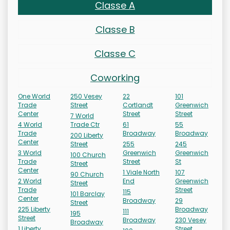
Classe A
Classe B
Classe C
Coworking
One World
250 Vesey
22
101
Trade
Street
Cortlandt
Greenwich
Center
Street
Street
7 World
4 World
Trade Ctr
61
55
Trade
Broadway
Broadway
200 Liberty
Center
Street
255
245
3 World
Greenwich
Greenwich
100 Church
Trade
Street
St
Street
Center
1 Viale North
107
90 Church
2 World
End
Greenwich
Street
Trade
Street
115
101 Barclay
Center
Broadway
29
Street
225 Liberty
Broadway
111
195
Street
Broadway
230 Vesey
Broadway
1 Liberty
Street