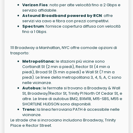
Verizon Fios
: noto per alte velocità fino a 2 Gbps e
servizio affidabile.
Astound Broadband powered by RCN
: offre
servizi via cavo e fibra con prezzi competitivi.
Spectrum
: fornisce copertura diffusa con velocità
fino a 1 Gbps.
111 Broadway a Manhattan, NYC offre comode opzioni di
trasporto:
Metropolitana:
le stazioni più vicine sono
Cortlandt St (2 min a piedi), Rector St (4 min a
piedi), Broad St (5 min a piedi) e Wall St (7 min a
piedi). Le linee della metropolitana 3, 4, 5, A, C sono
nelle vicinanze.
Autobus:
le fermate si trovano a Broadway & Wall
St, Broadway/Rector St, Trinity Pl North Of Cedar St, e
altre. Le linee di autobus BM2, BXM18, M15-SBS, M55 e
SHORTLINE HUDSON sono disponibili.
Treno:
la linea ferroviaria PATH è accessibile nelle
vicinanze.
Le strade che si incrociano includono Broadway, Trinity
Place e Rector Street.