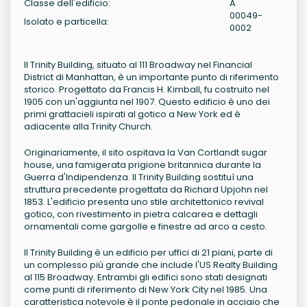
Classe dell'edificio:
A
00049-
Isolato e particella:
0002
Il Trinity Building, situato al 111 Broadway nel Financial
District di Manhattan, è un importante punto di riferimento
storico. Progettato da Francis H. Kimball, fu costruito nel
1905 con un'aggiunta nel 1907. Questo edificio è uno dei
primi grattacieli ispirati al gotico a New York ed è
adiacente alla Trinity Church.
Originariamente, il sito ospitava la Van Cortlandt sugar
house, una famigerata prigione britannica durante la
Guerra d'Indipendenza. Il Trinity Building sostituì una
struttura precedente progettata da Richard Upjohn nel
1853. L'edificio presenta uno stile architettonico revival
gotico, con rivestimento in pietra calcarea e dettagli
ornamentali come gargolle e finestre ad arco a cesto.
Il Trinity Building è un edificio per uffici di 21 piani, parte di
un complesso più grande che include l'US Realty Building
al 115 Broadway. Entrambi gli edifici sono stati designati
come punti di riferimento di New York City nel 1985. Una
caratteristica notevole è il ponte pedonale in acciaio che