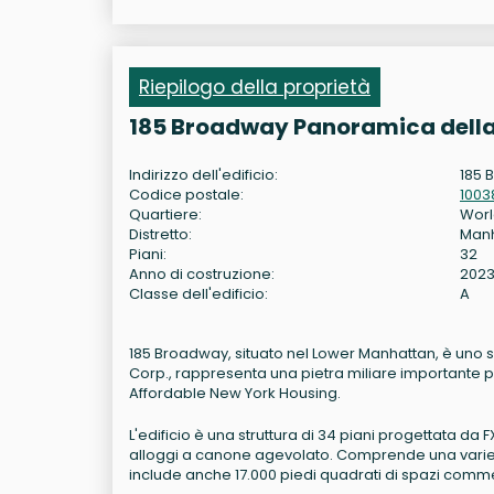
Riepilogo della proprietà
185 Broadway Panoramica della
Indirizzo dell'edificio:
185 
Codice postale:
1003
Quartiere:
Worl
Distretto:
Man
Piani:
32
Anno di costruzione:
202
Classe dell'edificio:
A
185 Broadway, situato nel Lower Manhattan, è uno sv
Corp., rappresenta una pietra miliare importante p
Affordable New York Housing.
L'edificio è una struttura di 34 piani progettata da FX
alloggi a canone agevolato. Comprende una varietà d
include anche 17.000 piedi quadrati di spazi commer