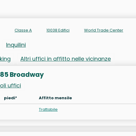
Classe A
10038 Edifici
World Trade Center
Inquilini
rking
Altri uffici in affitto nelle vicinanze
to 185 Broadway
oli uffici
piedi²
Affitto mensile
Trattabile