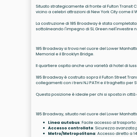
Situato strategicamente di fronte al Fulton Transit Ce
vicino a celebri attrazioni di New York City come il
La costruzione di 185 Broadway è stata completata
sottolineando l'impegno di SL Green nell'investire 
185 Broadway si trova nel cuore del Lower Manhattan
Memorial e il Brooklyn Bridge.
Il quartiere ospita anche una varietà di hotel di luss
185 Broadway è costruito sopra il Fulton Street Tran
collegamenti con i treni NJ PATH e il traghetto per S
Questa posizione è ideale per chi si sposta in città 
185 Broadway, situato nel cuore del Lower Manhattan
Linea autobus
: Facile accesso al trasporto
Accesso controllato
: Sicurezza avanzata pe
Metro/Metropolitana
: Accesso diretto a 14