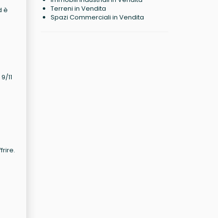
Terreni in Vendita
d è
Spazi Commerciali in Vendita
9/11
rire.