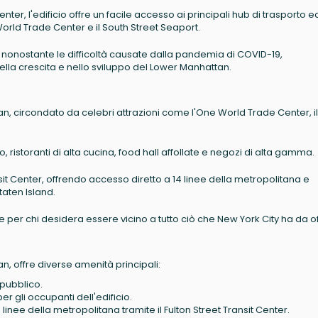
nter, l'edificio offre un facile accesso ai principali hub di trasporto e
 World Trade Center e il South Street Seaport.
 nonostante le difficoltà causate dalla pandemia di COVID-19,
nella crescita e nello sviluppo del Lower Manhattan.
, circondato da celebri attrazioni come l'One World Trade Center, il 
o, ristoranti di alta cucina, food hall affollate e negozi di alta gamma.
sit Center, offrendo accesso diretto a 14 linee della metropolitana e
taten Island.
e per chi desidera essere vicino a tutto ciò che New York City ha da off
, offre diverse amenità principali:
 pubblico.
r gli occupanti dell'edificio.
 linee della metropolitana tramite il Fulton Street Transit Center.