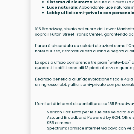
Sistema di sicurezza
: Misure di sicurezza
Luce naturale
: Abbondante luce naturale in t
Lobby uffici semi-privato con personal
185 Broadway, situato nel cuore del Lower Manhattan, 
sopra il Fulton Street Transit Center, garantendo ac
L'area è circondata da celebri attrazioni come l'One
hotel di lusso, ristoranti di alta cucina e negozi di
Lo spazio ufficio comprende tre piani "white-box" co
quadrati. I soffitti sono alti 13 piedi al terzo e quart
L'edificio beneficia di un'agevolazione fiscale 421a d
un ingresso lobby uffici semi-privato con persona
I fornitori di internet disponibili presso 185 Broadw
Verizon Fios: Nota per le sue alte velocità e a
Astound Broadband Powered by RCN: Offre serv
$55 al mese.
Spectrum: Fornisce internet via cavo con velo