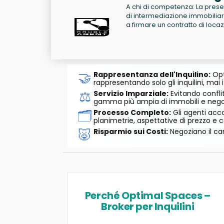
A chi di competenza: La presen
di intermediazione immobiliare
a firmare un contratto di locaz
🤝
Rappresentanza dell'Inquilino:
Opt
rappresentando solo gli inquilini, mai i
⚖️
Servizio Imparziale:
Evitando conflit
gamma più ampia di immobili e negozi
🗂️
Processo Completo:
Gli agenti acco
planimetrie, aspettative di prezzo e c
🐷
Risparmio sui Costi:
Negoziano il can
Perché Optimal Spaces –
Broker per Inquilini