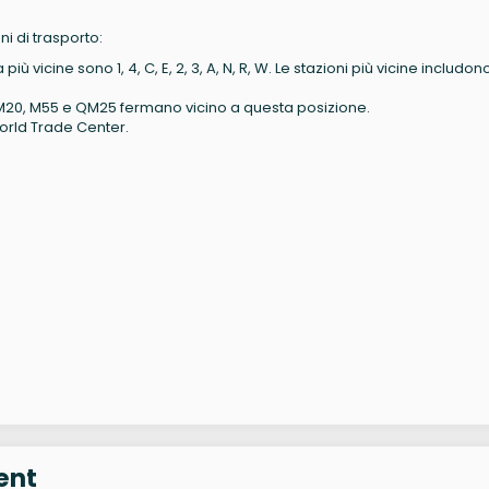
 di trasporto:
iù vicine sono 1, 4, C, E, 2, 3, A, N, R, W. Le stazioni più vicine includon
, M20, M55 e QM25 fermano vicino a questa posizione.
World Trade Center.
ent