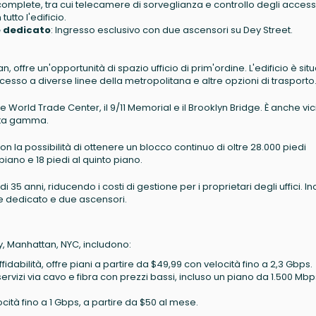
 complete, tra cui telecamere di sorveglianza e controllo degli accessi
utto l'edificio.
e dedicato
: Ingresso esclusivo con due ascensori su Dey Street.
offre un'opportunità di spazio ufficio di prim'ordine. L'edificio è sit
cesso a diverse linee della metropolitana e altre opzioni di trasporto
 World Trade Center, il 9/11 Memorial e il Brooklyn Bridge. È anche vic
 alta gamma.
n la possibilità di ottenere un blocco continuo di oltre 28.000 piedi
o piano e 18 piedi al quinto piano.
i 35 anni, riducendo i costi di gestione per i proprietari degli uffici. I
le dedicato e due ascensori.
ay, Manhattan, NYC, includono:
ffidabilità, offre piani a partire da $49,99 con velocità fino a 2,3 Gbps.
izi via cavo e fibra con prezzi bassi, incluso un piano da 1.500 Mbp
cità fino a 1 Gbps, a partire da $50 al mese.