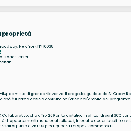
 proprietà
Broadway, New York NY 10038
8
d Trade Center
hattan
3
iluppo misto di grande rilevanza. Il progetto, guidato da SL Green Re
oiché è il primo edificio costruito nell'area nell'ambito del program
 Collaborative, che offre 209 unità abitative in affitto, di cui il 30% son
i appartamenti monolocali, bilocali, trilocali e quadrilocali. Lo svi
ciali di punta e 26.000 piedi quadrati di spazi commerciali.