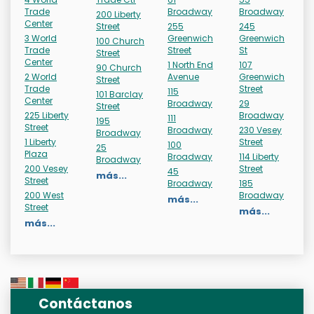
Trade
Broadway
Broadway
200 Liberty
Center
Street
255
245
3 World
Greenwich
Greenwich
100 Church
Trade
Street
St
Street
Center
1 North End
107
90 Church
2 World
Avenue
Greenwich
Street
Trade
Street
115
101 Barclay
Center
Broadway
29
Street
225 Liberty
Broadway
111
195
Street
Broadway
230 Vesey
Broadway
1 Liberty
Street
100
25
Plaza
Broadway
114 Liberty
Broadway
200 Vesey
Street
45
más...
Street
Broadway
185
200 West
Broadway
más...
Street
más...
más...
Contáctanos