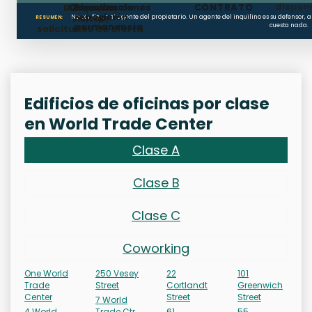
dispon
Cláusulas de
Penalizaciones
CONTRATO
Búsqueda,
reposición
por
visitas,
No confíe en el agente del propietario. Un agente del inquilino es su defenso
RESUMEN:
permanencia
cuesta nada.
solicitudes de oferta
Edificios de oficinas por clase
en World Trade Center
Clase A
Clase B
Clase C
Coworking
One World
250 Vesey
22
101
Trade
Street
Cortlandt
Greenwich
Center
Street
Street
7 World
4 World
Trade Ctr
61
55