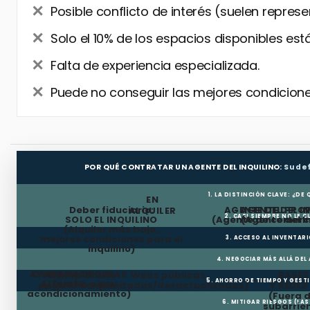
Posible conflicto de interés (suelen represe
Solo el 10% de los espacios disponibles está
Falta de experiencia especializada.
Puede no conseguir las mejores condiciones
POR QUÉ CONTRATAR UN AGENTE DEL INQUILINO:
Su de
1. LA DISTINCIÓN CLAVE: ¿DE
EN
Deber fiduciario:
AGENTE DEL PRO
AGENTE DEL I
ALQUILER
2. CASI SIEMPRE NO LE 
SOLO EL INQUILINO
(Agente de comerci
(Agente del I
(Alquiler más bajo,
mejores condiciones para el
3. ACCESO AL INVENTAR
inquilino)
4. NEGOCIAR MÁS ALLÁ DEL
AYUDA PARA OBRAS
CARENCIA DE
El propietario
Webs públicas
BASES
5. AHORRO DE TIEMPO Y GEST
ALQUILER
(Efectivo para
paga la comisión
(Limitadas/desactualizadas)
Y REDES
acondicionamiento)
(Fuera 
6. MITIGAR RIESGOS (LA
subarrie