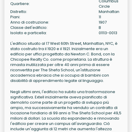
Columbus
Quartiere:
Circle
Distretto:
Manhattan
Piani:
11
Anno di costruzione:
1907
Classe dell'edificio:
B
Isolato e particella:
01113-0013
L'edificio situato al 17 West 60th Street, Manhattan, NYC, è
stato costruito tra il 1920 e il 1921. Inizialmente era un
edificio per uffici progettato da Newton C. Bond, con la
Chicopee Realty Co. come proprietaria. La struttura è
rimasta inutilizzata per oltre 40 anni prima di essere
riconvertita per The Shefa School, un'istituzione
accademica ebraica che si occupa di bambini con
disabilità di apprendimento legate al linguaggio.
Negli ultimi anni, l'edificio ha subito una trasformazione
significativa. Extell inizialmente aveva pianificato di
demolirlo come parte di un progetto di sviluppo più
ampio, ma successivamente ha venduto un contratto di
locazione fondiario di 99 anni a The Shefa School per 49,5
milioni di dollari. La scuola sta espandendo e rinnovando
l'edificio per creare un campus all'avanguardia. Ciò
include un'aggiunta di 12 metri che aumenta l'altezza