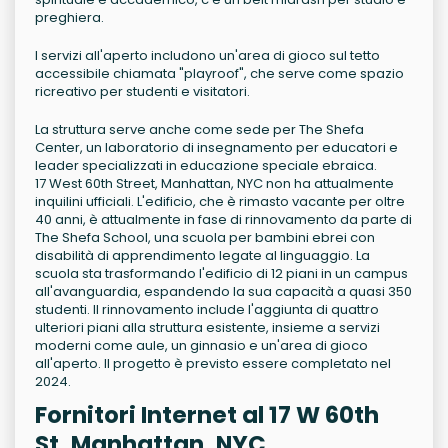
preghiera.
I servizi all'aperto includono un'area di gioco sul tetto
accessibile chiamata "playroof", che serve come spazio
ricreativo per studenti e visitatori.
La struttura serve anche come sede per The Shefa
Center, un laboratorio di insegnamento per educatori e
leader specializzati in educazione speciale ebraica.
17 West 60th Street, Manhattan, NYC non ha attualmente
inquilini ufficiali. L'edificio, che è rimasto vacante per oltre
40 anni, è attualmente in fase di rinnovamento da parte di
The Shefa School, una scuola per bambini ebrei con
disabilità di apprendimento legate al linguaggio. La
scuola sta trasformando l'edificio di 12 piani in un campus
all'avanguardia, espandendo la sua capacità a quasi 350
studenti. Il rinnovamento include l'aggiunta di quattro
ulteriori piani alla struttura esistente, insieme a servizi
moderni come aule, un ginnasio e un'area di gioco
all'aperto. Il progetto è previsto essere completato nel
2024.
Fornitori Internet al 17 W 60th
St, Manhattan, NYC