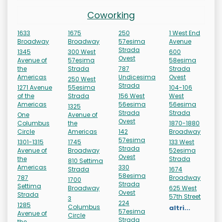
Coworking
1633
1675
250
1 West End
Broadway
Broadway
57esima
Avenue
Strada
1345
300 West
600
Ovest
Avenue of
57esima
58esima
the
Strada
787
Strada
Americas
Undicesima
Ovest
250 West
Strada
1271 Avenue
55esima
104-106
of the
Strada
156 West
West
Americas
56esima
56esima
1325
Strada
Strada
One
Avenue of
Ovest
Columbus
the
1870-1880
Circle
Americas
142
Broadway
57esima
1301-1315
1745
133 West
Strada
Avenue of
Broadway
52esima
Ovest
the
Strada
810 Settima
Americas
330
Strada
1674
58esima
787
Broadway
1700
Strada
Settima
Broadway
625 West
Ovest
Strada
57th Street
3
224
1285
Columbus
altri...
57esima
Avenue of
Circle
Strada
the