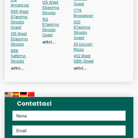
125 West
Ovest
Americas
55esima
1776
555 West
Strada
Broadway
57esima
152
Strada
320
57esima
Ovest
57esima
Strada
Strada
135 West
Ovest
Ovest
50esima
altri...
Strada
30 Lincoln
Plaza
888
Settima
432 West
Strada
58th Street
altri...
altri...
Contattaci