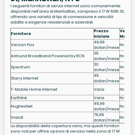
I seguenti fornitori di servizi internet sono comunemente
disponibili nell'area di Manhattan, compreso il 17 W 60th St,
offrendo una varietà di tipi di connessione e velocità
adatte a esigenze residenziali e aziendali.
Prezzo
Veloci
Fornitore
Iniziale
Massi
49,99
Verizon Fios
fino a 
dollari/mese
35
Astound Broadband Powered by RCN
fino a 1
dollari/mese
30
Spectrum
fino a 1
dollari/mese
45
Starry Internet
fino a 1
dollari/mese
T-Mobile Home Internet
Varia
fino a 
Earthlink
Varia
fino a 
49,99
HughesNet
fino a 
dollari/mese
79,99
Viasat
fino a 
dollari/mese
La disponibilità della copertura varia, ma questi fornitori
sono noti per offrire opzioni di servizio nella zona di 17 W