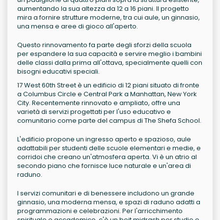
aumentando la sua altezza da 12 a 16 piani. Il progetto
mira a fornire strutture moderne, tra cui aule, un ginnasio,
una mensa e aree di gioco all'aperto.
Questo rinnovamento fa parte degli sforzi della scuola
per espandere la sua capacità e servire meglio i bambini
delle classi dalla prima all'ottava, specialmente quelli con
bisogni educativi speciali.
17 West 60th Street è un edificio di 12 piani situato di fronte
a Columbus Circle e Central Park a Manhattan, New York
City. Recentemente rinnovato e ampliato, offre una
varietà di servizi progettati per l'uso educativo e
comunitario come parte del campus di The Shefa School.
L'edificio propone un ingresso aperto e spazioso, aule
adattabili per studenti delle scuole elementari e medie, e
corridoi che creano un'atmosfera aperta. Vi è un atrio al
secondo piano che fornisce luce naturale e un'area di
raduno.
I servizi comunitari e di benessere includono un grande
ginnasio, una moderna mensa, e spazi di raduno adatti a
programmazioni e celebrazioni. Per l'arricchimento
spirituale e accademico, c'è un beit midrash per studio e