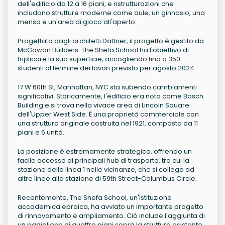
dell'edificio da 12 a 16 piani, e ristrutturazioni che
includono strutture moderne come aule, un ginnasio, una
mensa e un'area di gioco all'aperto.
Progettato dagli architetti Dattner, il progetto è gestito da
McGowan Builders. The Shefa School ha l'obiettivo di
triplicare la sua superficie, accogliendo fino a 350
studenti al termine dei lavori previsto per agosto 2024.
17 W 60th St, Manhattan, NYC sta subendo cambiamenti
significativi. Storicamente, l'edificio era noto come Bosch
Building e si trova nella vivace area di Lincoln Square
dell'Upper West Side. È una proprietà commerciale con
una struttura originale costruita nel 1921, composta da 11
piani e 6 unità.
La posizione è estremamente strategica, offrendo un
facile accesso ai principali hub di trasporto, tra cui la
stazione della linea 1 nelle vicinanze, che si collega ad
altre linee alla stazione di 59th Street-Columbus Circle.
Recentemente, The Shefa School, un'istituzione
accademica ebraica, ha avviato un importante progetto
di rinnovamento e ampliamento. Ciò include l'aggiunta di
un padiglione di quattro piani sopra la struttura esistente,