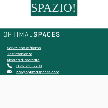
SPAZIO!
Servizi che offriamo
Testimonianze
Ricerca di mercato
+1 212 258-2700
info@optimalspaces.com