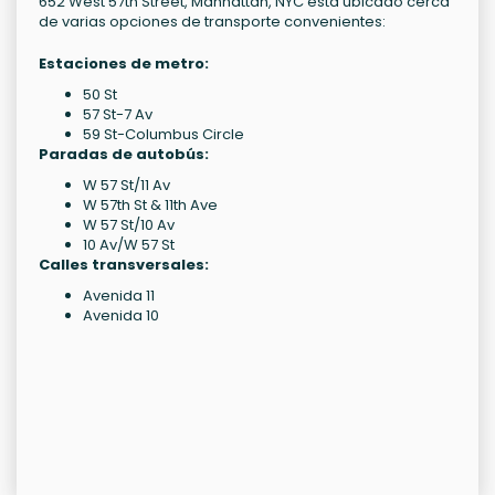
652 West 57th Street, Manhattan, NYC está ubicado cerca
de varias opciones de transporte convenientes:
Estaciones de metro:
50 St
57 St-7 Av
59 St-Columbus Circle
Paradas de autobús:
W 57 St/11 Av
W 57th St & 11th Ave
W 57 St/10 Av
10 Av/W 57 St
Calles transversales:
Avenida 11
Avenida 10