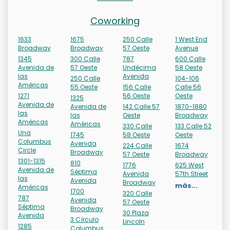
Coworking
1633
1675
250 Calle
1 West End
Broadway
Broadway
57 Oeste
Avenue
1345
300 Calle
787
600 Calle
Avenida de
57 Oeste
Undécima
58 Oeste
las
Avenida
250 Calle
104-106
Américas
55 Oeste
156 Calle
Calle 56
1271
56 Oeste
Oeste
1325
Avenida de
Avenida de
142 Calle 57
1870-1880
las
las
Oeste
Broadway
Américas
Américas
330 Calle
133 Calle 52
Una
1745
58 Oeste
Oeste
Columbus
Avenida
224 Calle
1674
Circle
Broadway
57 Oeste
Broadway
1301-1315
810
1776
625 West
Avenida de
Séptima
Avenida
57th Street
las
Avenida
Broadway
más...
Américas
1700
320 Calle
787
Avenida
57 Oeste
Séptima
Broadway
30 Plaza
Avenida
3 Círculo
Lincoln
1285
Columbus