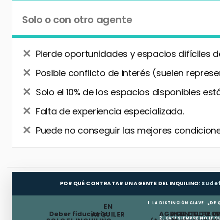
Solo o con otro agente
Pierde oportunidades y espacios difíciles d
Posible conflicto de interés (suelen represe
Solo el 10% de los espacios disponibles está
Falta de experiencia especializada.
Puede no conseguir las mejores condiciones
POR QUÉ CONTRATAR UN AGENTE DEL INQUILINO:
Su de
1. LA DISTINCIÓN CLAVE: ¿DE
EN
Deber fiduciario:
AGENTE DEL PRO
AGENTE DEL I
ALQUILER
2. CASI SIEMPRE NO LE 