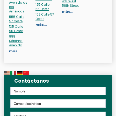
432 West
Avenida de
125 Calle
58th Street
las
55 Oeste
Américas
más...
152 Calle 57
555 Calle
Oeste
57 Oeste
más...
135 Calle
50 Oeste
888
Séptima
Avenida
más...
Contáctanos